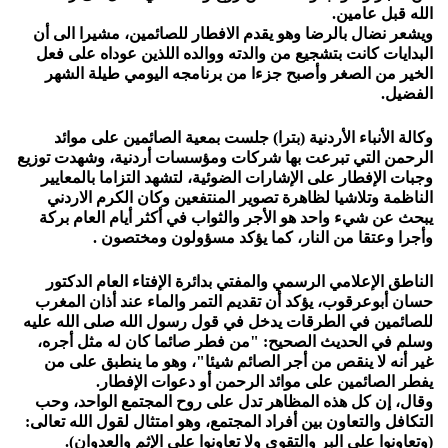
الله قبل عامين.
ويشعر نضال بالرضا وهو يقدم الافطار للصائمين، مشيرا الى أن
البدايات كانت بتشجيع من والدته ووالده اللذين عوداه على فعل
الخير من الصغر وأصبح جزءا من برنامجه اليومي طيلة الشهر
الفضيل.
وكالة الأنباء الأردنية (بترا) جلست بمعية الصائمين على موائد
الرحمن التي تبرعت بها شركات ومؤسسات أردنية، وشهدت توزيع
وجبات الإفطار على الإشارات الضوئية، لتشهد التزاما بالمعايير
الناظمة وتلاشيا لظاهرة تصوير المنتفعين وكان الكرم الاردني
يبحث عن شيء واحد هو الأجر والثواب في أكثر أيام العام بركة
وأجرا وعتقا من النار، كما يؤكد مسؤولون ومختصون .
الناطق الإعلامي الرسمي والمفتي بدائرة الإفتاء العام الدكتور
حسان أبوعرقوب، يؤكد أن تقديم التمر والماء عند أذان المغرب
للصائمين في الطرقات يدخل في قول رسول الله صلى الله عليه
وسلم في الحديث الصحيح: "من فطر صائما كان له مثل أجره،
غير أنه لا ينقص من أجر الصائم شيئا"، وهو ما ينطبق على من
يفطر الصائمين على موائد الرحمن أو دعوات الإفطار.
وقال، إن كل هذه المظاهر تدل على روح المجتمع الواحد، وحب
التكافل والتعاون بين أفراد المجتمع، وهو امتثال لقول الله تعالى:
(وتعاونوا على البر والتقوى ولا تعاونوا على الإثم والعدوان).