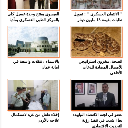
" الائتمان العسكري " : تمويل
العيسوي يفتتح وحدة غسيل كلى
طلبات بقيمة 13 مليون دينار
بالمركز الطبي العسكري بمأدبا
الصحة: مخزون استراتيجي
بالاسماء : تنقلات واسعة في
للأمصال المضادة للدغات
امانة عمان
الأفاعي
عضو في لجنة الاقتصاد النيابية:
إخلاء طفل من غزة لاستكمال
بطء شديد في تنفيذ رؤية
علاجه بالأردن
التحديث الاقتصادي