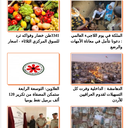
الملكة في يوم اللاجىء العالمي
3341طن خضار وفواكه ترد
: دعونا نتأمل في معاناة الأمهات
للسوق المركزي الثلاثاء - اسعار
والرضع
الدهامشة : الداخلية وفرت كل
العلاوين: التوسعة الرابعة
التسهيلات لقدوم العراقيين
ستمكن المصفاة من تكرير 120
للأردن
ألف برميل نفط يوميا