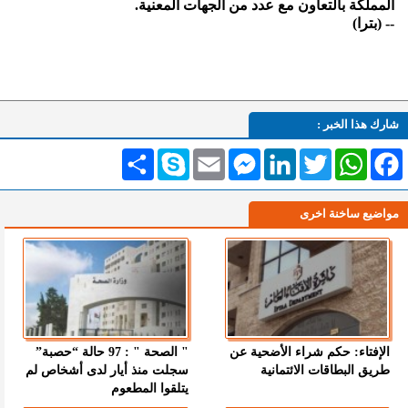
المملكة بالتعاون مع عدد من الجهات المعنية.
-- (بترا)
شارك هذا الخبر :
Facebook
WhatsApp
Twitter
LinkedIn
Messenger
Email
Skype
انشر
مواضيع ساخنة اخرى
الإفتاء: حكم شراء الأضحية عن
" الصحة " : 97 حالة “حصبة”
طريق البطاقات الائتمانية
سجلت منذ أيار لدى أشخاص لم
يتلقوا المطعوم