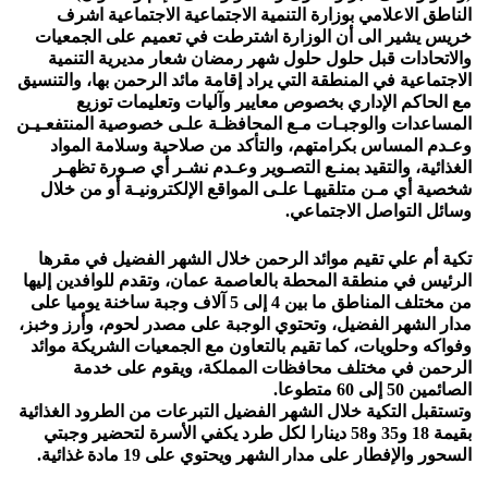
الناطق الاعلامي بوزارة التنمية الاجتماعية الاجتماعية اشرف
خريس يشير الى أن الوزارة اشترطت في تعميم على الجمعيات
والاتحادات قبل حلول حلول شهر رمضان شعار مديرية التنمية
الاجتماعية في المنطقة التي يراد إقامة مائد الرحمن بها، والتنسيق
مع الحاكم الإداري بخصوص معايير وآليات وتعليمات توزيع
المساعدات والوجبـات مـع المحافظـة علـى خصوصية المنتفعـيـن
وعـدم المساس بكرامتهم، والتأكد من صلاحية وسلامة المواد
الغذائية، والتقيد بمنـع التصـوير وعـدم نشـر أي صـورة تظهـر
شخصية أي مـن متلقيهـا علـى المواقع الإلكترونيـة أو من خلال
وسائل التواصل الاجتماعي.
تكية أم علي تقيم موائد الرحمن خلال الشهر الفضيل في مقرها
الرئيس في منطقة المحطة بالعاصمة عمان، وتقدم للوافدين إليها
من مختلف المناطق ما بين 4 إلى 5 آلاف وجبة ساخنة يوميا على
مدار الشهر الفضيل، وتحتوي الوجبة على مصدر لحوم، وأرز وخبز،
وفواكه وحلويات، كما تقيم بالتعاون مع الجمعيات الشريكة موائد
الرحمن في مختلف محافظات المملكة، ويقوم على خدمة
الصائمين 50 إلى 60 متطوعا.
وتستقبل التكية خلال الشهر الفضيل التبرعات من الطرود الغذائية
بقيمة 18 و35 و58 دينارا لكل طرد يكفي الأسرة لتحضير وجبتي
السحور والإفطار على مدار الشهر ويحتوي على 19 مادة غذائية.