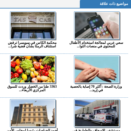
مواضيع ذات علاقة
سعي عربي لمعالجة استخدام الأطفال
محكمة الكاس في سويسرا ترفض
للمحتوى في منصات التوا...
استئناف الرمثا بشأن قضية شرا...
وزارة الصحة : أكثر 70 إصابة بالحصبة
3363 طنا من الخضار وردت للسوق
في إربد...
المركزي الأربعاء...
مستشفى الإسعاف والطوارئ في
أحمد الحياصات رئيسا لمجلس الأمن