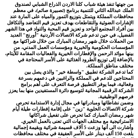
من جهتها تنفذ هيئة شباب كلنا الاردن الذراع الشبابي لصندوق
الملك عبدالله الثاني للتنمية برنامج (تصبيرة صائم)، في معظم
محافظات المملكة ويتمثل بتوزيع التمور والمياه على المارة عند
الإشارات الضوئية والتقاطعات بهدف تعزيز قيم التعاضد والتكافل
بين أفراد المجتمع الواحد و تعزيز قيم المحبة والتواد في هذا الشهر
الفضيل، في حين تدعم شركة الاتصالات الأردنية "أورنج" العديد
من الحملات خلال شهر رمضان المبارك من خلال شراكتها مع
المؤسسات الحكومية والخيرية ومؤسسات العمل المدني، من
بينها موائد الرحمن والإفطارات الخيرية والفعاليات المقامة للأيتام،
بالإضافة إلى توزيع الطرود الغذائية على الأسر المحتاجة في
مختلف مناطق المملكة.
كما تدعم الشركة تطبيق "واسطة خير" والذي يصل بين
المحتاجين للدعم في المملكة والراغبين في دعمهم بسرعة
وفعالية، فيما يوفر التطبيق فرصة التعرف على أهم برامج
الشركة الرقمية المجانية لتوسيع دائرة المستفيدين منها بما يعزز
فرصهم الوظيفية.
وضمن نشاطاتها ومبادراتها في مجال إدارة الاستدامة تحرص
شركة الاتصالات الخلوية "زين" على إقامة إفطارات طيلة أيام
شهر رمضان المبارك كما تحرص على تفعيل شراكاتها
الاستراتيجية مع مختلف الجهات التي تعنى بالعمل الخيري.
وأشارت الى أنها وزعت 5 آلاف قسيمة شرائية وبقيمة إجمالية
بلغت 150 ألف دينار على الأسر العفيفة في مختلف محافظات