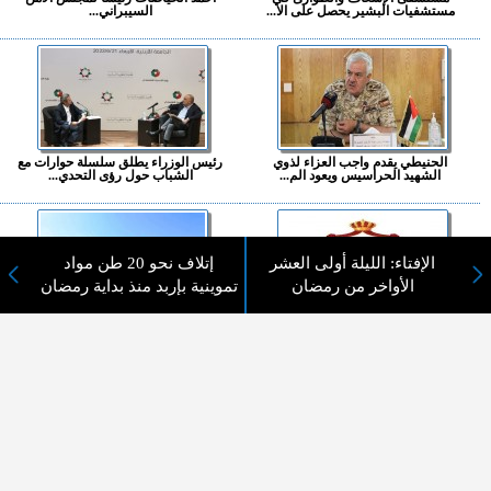
مستشفيات البشير يحصل على الا...
السيبراني...
الحنيطي يقدم واجب العزاء لذوي
رئيس الوزراء يطلق سلسلة حوارات مع
الشهيد الحراسيس ويعود الم...
الشباب حول رؤى التحدي...
الإفتاء: الليلة أولى العشر
إتلاف نحو 20 طن مواد
الأواخر من رمضان
تموينية بإربد منذ بداية رمضان
رابط إلكتروني لتدقيق بيانات
الأردن يدين الاعتداءات الإسرائيلية
المتقدمين لوظائف الفئة الثا...
والمصادقة على بناء أ...
المزيد ...
اختيارات القراء