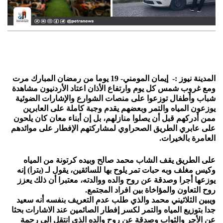
المدينة نيوز :- إيمان المومني- 19 يوما من رمضان المبارك مرت
ومع غروب شمس كل يوم وارتفاع الأذان اعتاد الأردنيون مشاهدة
شباب وأطفال توزعوا على منصات الشوارع والإشارات الضوئية
يوزعون المياه والتمر وبعضهم يقدم وجبة كاملة على العابرين
ممن أدركهم قبل أن يصلوا منازلهم، بل إن أبناء معان كان يلحون
على عابري الطريق الصحراوي لمشاركتهم الإفطار على موائدهم
العامرة بالخيرات.
على الطريق يقف الشاب محمد صالح وبيده كرتونة من المياه
وكيس مغلف وبه حبات تمر يلوح بها للسائقين، يقول لـ (بترا) إنه
يوزعها أجرا وصدقة عن روح والده ووالدته، معتبرا أن ذلك يعزز
روح التعاون والمؤاخاة بين افراد المجتمع.
ويبين الثلاثيني محمد والذي طلب عدم التعريف بنفسه أنه سعيد
جدا بتوزيع المياه والتمر لكسر إفطار الصائمين عند الاشارات بحثا
عن الأجر والثواب وصدقة عن روح والده الذي انتقل الى رحمة