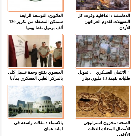
الدهامشة : الداخلية وفرت كل
العلاوين: التوسعة الرابعة
التسهيلات لقدوم العراقيين
ستمكن المصفاة من تكرير 120
للأردن
ألف برميل نفط يوميا
" الائتمان العسكري " : تمويل
العيسوي يفتتح وحدة غسيل كلى
طلبات بقيمة 13 مليون دينار
بالمركز الطبي العسكري بمأدبا
الصحة: مخزون استراتيجي
بالاسماء : تنقلات واسعة في
للأمصال المضادة للدغات
امانة عمان
الأفاعي