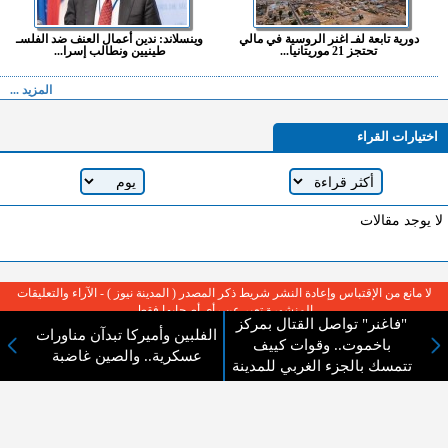
دورية تابعة لفـ اغنر الروسية في مالي
وينسلاند: ندين أعمال العنف ضد الفلسـ
تحتجز 21 موريتانيا...
طينيين ونطالب إسرا...
المزيد ...
اختيارات القراء
لا يوجد مقالات
لا مانع من الإقتباس وإعادة النشر شريط ذكر المصدر ( المدينة نيوز ) - الآراء والتعليقات
المنشورة تعبر عن رأي أصحابها فقط
"فاغنر" تواصل القتال بمركز
الفلبين وأميركا تبدآن مناورات
باخموت.. وقوات كييف
عسكرية.. والصين غاضبة
تتمسك بالجزء الغربي للمدينة
عن المدينة الإخبارية