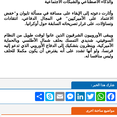
والذكاء الاصطناعي والشبكات الاجتماعية
وأثارت دعوته إلى الإبقاء على مسافة في مسألة تايوان و"خفض
الاعتماد على الأميركيين" في المجال الدفاعي، انتقادات
وتساؤلات، على غرار تصريحاته السابقة حول أوكرانيا.
ويبقى الأوروبيون الشرقيون الذين عانوا لوقت طويل من النظام
السوفيتي، شديدي التمسك بحلف شمال الأطلسي وبالحماية
الأميركية، وينظرون بتشكيك إلى الدفاع الأوروبي الذي تدعو إليه
فرنسا، ولو أنها تشدد على أنه يفترض أن يكون مكملا للحلف
وليس منافسا له.
شارك هذا الخبر :
Facebook
WhatsApp
Twitter
LinkedIn
Messenger
Email
Skype
انشر
مواضيع ساخنة اخرى