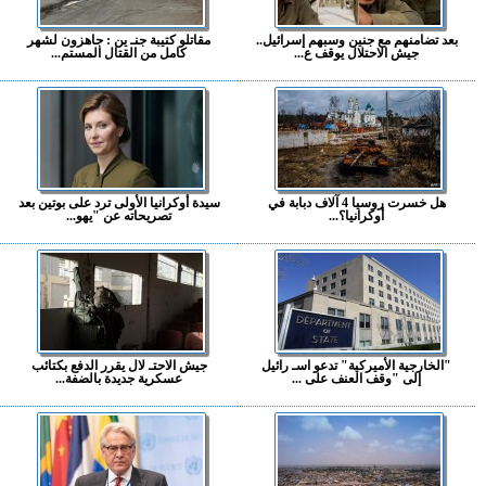
بعد تضامنهم مع جنين وسبهم إسرائيل..
مقاتلو كتيبة جنـ ين : جاهزون لشهر
جيش الاحتلال يوقف ع...
كامل من القتال المستم...
هل خسرت روسيا 4 آلاف دبابة في
سيدة أوكرانيا الأولى ترد على بوتين بعد
أوكرانيا؟...
تصريحاته عن "يهو...
"الخارجية الأميركية" تدعو اسـ رائيل
جيش الاحتـ لال يقرر الدفع بكتائب
إلى "وقف العنف على ...
عسكرية جديدة بالضفة...