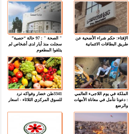
الإفتاء: حكم شراء الأضحية عن
" الصحة " : 97 حالة “حصبة”
طريق البطاقات الائتمانية
سجلت منذ أيار لدى أشخاص لم
يتلقوا المطعوم
الملكة في يوم اللاجىء العالمي
3341طن خضار وفواكه ترد
: دعونا نتأمل في معاناة الأمهات
للسوق المركزي الثلاثاء - اسعار
والرضع