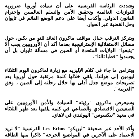
وشددت الرئاسة الفرنسية على أن سيادة أوروبا ضرورية
للتوازنات العالمية وتحقيق الأمن والسلم العالميين واحترام
القانون الدولي. وأكدت أيضا على دعم الوضع القائم في تايوان
وحل القضية عبر الحوار.
ويتركز الترقب حيال مواقف ماكرون العائد للتو من بكين، حول
مسائل الاستقلالية الإستراتيجية بعدما أكد أن الأوروبيين يجب ألا
"يتبعوا" الولايات المتحدة أو الصين في مسألة تايوان بل أن
يجسدوا "قطبا ثالثا".
ويتزامن ما جاء في كلام الإليزيه مع زيارة لماكرون اليوم الثلاثاء
ليومين إلى هولندا، يلقي خلالها كلمة مرتقبة حول أوروبا بعد
تصريحات موضع جدل أدلى بها خلال رحلته إلى الصين ، وفق
"العربية".
وسيعرض ماكرون "رؤيته" للسيادة والأمن الأوروبيين على
الصعيدين الاقتصادي والصناعي في كلمة يلقيها بعد ظهر الثلاثاء
في معهد "نيكسوس" الهولندي في لاهاي.
وأكد الأحد عبر صحيفة "ليزيكو" Les Echos الفرنسية "لا نريد
الاعتماد على الآخرين في المواضيع الحرجة" ذاكرا منها الطاقة