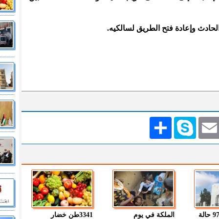
ادث وإعادة فتح الطريق لسالكيه.
Emai
Skype
انشر
" الصحة " : 97 حالة
الملكة في يوم
3341طن خضار