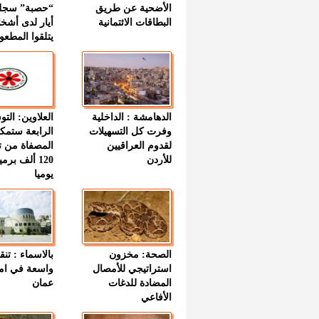
الأضحية عن طريق
“حصبة” سجل
البطاقات الائتمانية
أيار لدى أشخ
يتلقوا المطعو
الدهامشة : الداخلية
العلاوين: الت
وفرت كل التسهيلات
الرابعة ستمك
لقدوم العراقيين
المصفاة من ت
للأردن
120 ألف بر
يوميا
الصحة: مخزون
بالاسماء : تنق
استراتيجي للأمصال
واسعة في اما
المضادة للدغات
عمان
الأفاعي