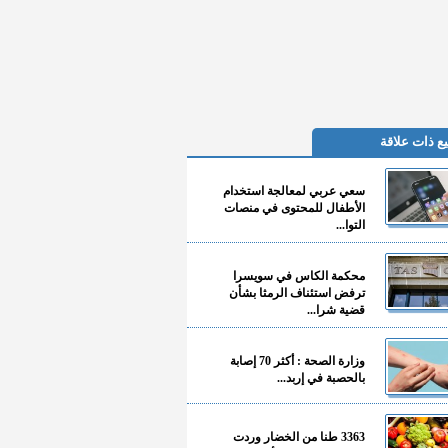
ع ذات علاقة
سعي عربي لمعالجة استخدام
الأطفال للمحتوى في منصات
التوا...
محكمة الكاس في سويسرا
ترفض استئناف الرمثا بشأن
قضية شرا...
وزارة الصحة : أكثر 70 إصابة
بالحصبة في إربد...
3363 طنا من الخضار وردت