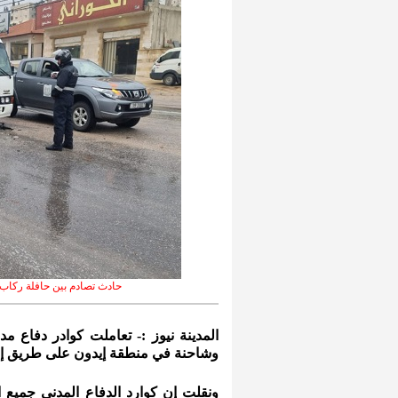
حادث تصادم بين حافلة ركاب
المدينة نيوز :- تعاملت كوادر دفاع م
وشاحنة في منطقة إيدون على طريق إربد عجل
ونقلت إن كوارد الدفاع المدني جمي