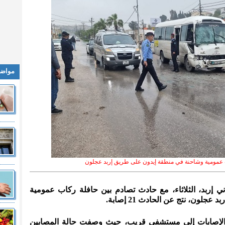
مواضي
 عمومية وشاحنة في منطقة إيدون على طريق إربد عجلون
دني إربد، الثلاثاء، مع حادث تصادم بين حافلة ركاب عمومية
ون، نتج عن الحادث 21 إصابة.
ع الإصابات إلى مستشفى قريب، حيث وصفت حالة المصابين