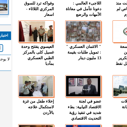
ت منذ
اللاجىء العالمي :
وفواكه ترد للسوق
اص لم
دعونا نتأمل في معاناة
المركزي الثلاثاء -
م
الأمهات والرضع
اسعار
اختيار
وسعة
" الائتمان العسكري "
العيسوي يفتتح وحدة
ن
: تمويل طلبات بقيمة
غسيل كلى بالمركز
كرير
13 مليون دينار
الطبي العسكري
لا يوج
ميل نفط
بمأدبا
لات
عضو في لجنة
إخلاء طفل من غزة
نة
الاقتصاد النيابية: بطء
لاستكمال علاجه
شديد في تنفيذ رؤية
بالأردن
التحديث الاقتصادي