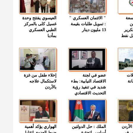
وسعة
" الائتمان العسكري "
العيسوي يفتتح وحدة
ن
: تمويل طلبات بقيمة
غسيل كلى بالمركز
كرير
13 مليون دينار
الطبي العسكري
ميل نفط
بمأدبا
لات
عضو في لجنة
إخلاء طفل من غزة
نة
الاقتصاد النيابية: بطء
لاستكمال علاجه
شديد في تنفيذ رؤية
بالأردن
التحديث الاقتصادي
الأردن
الملك : حل الدولتين
الهواري يؤكد أهمية
ى في
أساسي لتحقيق
ضبط العدوى لتقليل