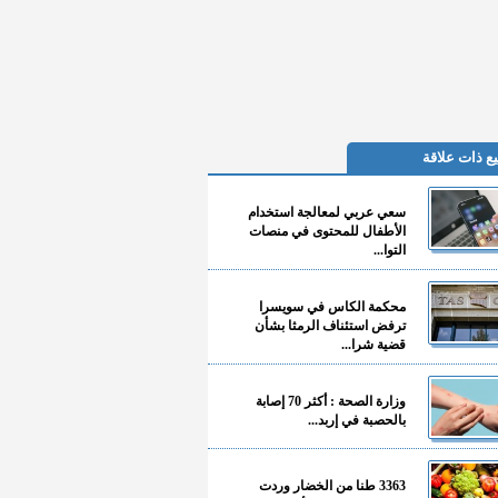
ع ذات علاقة
سعي عربي لمعالجة استخدام
الأطفال للمحتوى في منصات
التوا...
محكمة الكاس في سويسرا
ترفض استئناف الرمثا بشأن
قضية شرا...
وزارة الصحة : أكثر 70 إصابة
بالحصبة في إربد...
3363 طنا من الخضار وردت