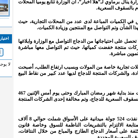
 ينال برماوي لـ”هلا أخبار”، أن الوزارة تتابع يوميا المحلات
زام بالسقوف السعرية.
في الكميات المباعة لدى عدد من المحلات التجارية، حيث
هذا الشأن وتم التواصل مع المنتجين وزيادة الكميات.
اختيار
 تحصل على احتياجاتها من الدجاج التواصل مع الوزارة وابلاغها
كات منتجة خفضت كمياتها، حيث تم التواصل معها مباشرة
تموين مباشرة.
لا يوج
حلات تجارية خاصة من المولات وبسبب ارتفاع الطلب، أصبحت
دة، والشركات المنتجة للدجاج لديها عدد كبير من نقاط البيع
وأشار البرماوي إلى أن الوزارة ضبطت منذ بداية شهر رمضان المبارك وحتى يوم أمس الإثنين 467
90 لعدم الالتزام بالسقوف السعرية للدجاج، وتم مخالفة إحدى الشركات المنتجة
وأضاف أن فرق الرقابة على الأسواق نفذت 524 جولة ميدانية على الأسواق شملت حوالي 8 آلاف
بعة الالتزام بالتشريعات الناظمة للسوق وخاصة قانون
كثفة على أسعار الدجاج الطازج والمباع من خلال النتافات،
ف السعرية المحددة.