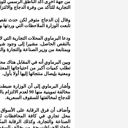
من جهة أخرى أكد الناطق الرسمي للوزارة
التجارية للتأكد من وفرة الدجاج والالت
وقال إن الدجاج متوفر لكن حدث نقص 
تابعت الوزارة الملاحظات التي وردتها ب
ودعا البرماوي المحلات التجارية التي لا
بالنقص الحاصل، مشيرا إلى وجود شر
وبمتابعة من وزير الصناعة والتجارة وال
وبين البرماوي أنه في المقابل هناك م
تطلب كميات أكبر من احتياجاتها المعتا
ومعنية بإيصال منتجاتها إليها أولا بأول.
مخالفة تموينية منها 
للدجاج لمخالفتها للسقوف السعرية.
محل تجاري في كافة المحافظات لمتا
الصناعة والتجارة، وكذلك الرقابة الم
واتخاذ الإجراءات بحق من يخالف السقو