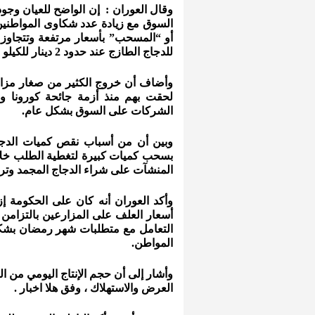
وقال العوران : إن الواضح للعيان وجو
السوق مع زيادة عدد شكاوى المواطنين
أو “المسحب” بأسعار مرتفعة وتتجاوز 
للدجاج الطازج عند حدود 2 دينار للكيلو الغرام الواحد.
وأضاف أن خروج الكثير من صغار مزارع
لحقت بهم منذ أزمة جائحة كورونا و
الشركات على السوق بشكل عام.
وبين أن من أسباب نقص كميات الدجا
بسحب كميات كبيرة لتغطية الطلب خلال
المنشآت على شراء الدجاج المجمد وترك
أسعار العلف على المزارعين بالتزامن
التعامل مع متطلبات شهر رمضان بشكل
المواطن.
وأشار إلى أن حجم الإنتاج اليومي من 
العرض والاستهلاك ، وفق هلا اخبار .