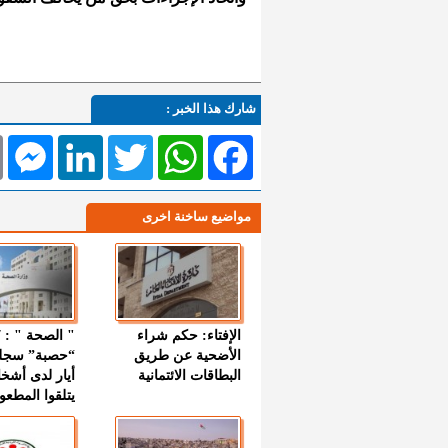
شارك هذا الخبر :
l
Messenger
LinkedIn
Twitter
WhatsApp
Facebook
مواضيع ساخنة اخرى
الإفتاء: حكم شراء
الأضحية عن طريق
“حصبة” سجل
البطاقات الائتمانية
أيار لدى أشخ
يتلقوا المطعو