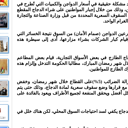
د مشكلة حقيقية في أسعار الدواجن والكميات التي تُطرح في
، وذلك من خلال إجبار المواطنين على شراء الدجاج المقطع
السقوف السعرية المحددة من قبل وزارة الصناعة والتجارة
ين الدواجن (صمام الأمان) من السوق نتيجة الخسائر التي
قيام كبار الشركات بشراء مزارعها، أدى إلى سيطرة هذه
ج الطازج في بعض الأسواق التجارية، قيام بعض المطاعم
 شهر رمضان المبارك، مطالبا الحكومة التدخل وإلزام هذه
 الطازج للمواطنين.
وأكد العوران أنه كان على الحكومة إزالة الضرائب (5%)على القطاع خلال شهر رمضان، وخفض
 مع قرارها وضع سقوف سعرية لمادة الدجاج، وذلك حتى يتم
 أفضل ويحقق المنفعة لجميع الأطراف ويعود بالفائدة على
الدجاج يكفي لسد احتياجات السوق المحلي، لكن هناك خلل في