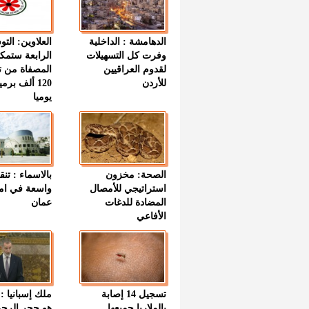
الدهامشة : الداخلية
العلاوين: الت
وفرت كل التسهيلات
الرابعة ستمك
لقدوم العراقيين
المصفاة من ت
للأردن
120 ألف بر
يوميا
الصحة: مخزون
بالاسماء : تنق
استراتيجي للأمصال
واسعة في اما
المضادة للدغات
عمان
الأفاعي
تسجيل 14 إصابة
ملك إسبانيا : 
بالملاريا جميعها
هو حجر الرح