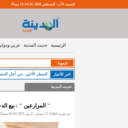
السبت 8 آب / أغسطس 2026. 12:34:35 مساءً
الرئيسية
حديث المدينة
عربي ودولي
تابعونا:
السطر الأخير...من أجل السط
اخر اﻷخبار
حديث المدينة
" المزارعين " : بيع ا
تم نشره الثلاثاء 11 نيسان / أبريل 2023 04:34 مساءً