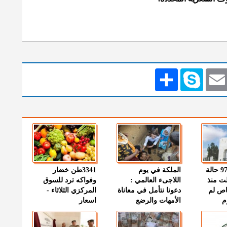
Emai
Skype
انشر
" الصحة " : 97 حالة
الملكة في يوم
3341طن خضار
ت منذ
اللاجىء العالمي :
وفواكه ترد للسوق
اص لم
دعونا نتأمل في معاناة
المركزي الثلاثاء -
م
الأمهات والرضع
اسعار