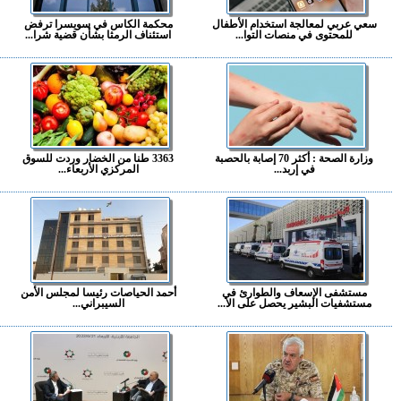
سعي عربي لمعالجة استخدام الأطفال
محكمة الكاس في سويسرا ترفض
للمحتوى في منصات التوا...
استئناف الرمثا بشأن قضية شرا...
وزارة الصحة : أكثر 70 إصابة بالحصبة
3363 طنا من الخضار وردت للسوق
في إربد...
المركزي الأربعاء...
مستشفى الإسعاف والطوارئ في
أحمد الحياصات رئيسا لمجلس الأمن
مستشفيات البشير يحصل على الا...
السيبراني...