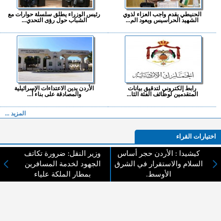
الحنيطي يقدم واجب العزاء لذوي
رئيس الوزراء يطلق سلسلة حوارات مع
الشهيد الحراسيس ويعود الم...
الشباب حول رؤى التحدي...
رابط إلكتروني لتدقيق بيانات
الأردن يدين الاعتداءات الإسرائيلية
المتقدمين لوظائف الفئة الثا...
والمصادقة على بناء أ...
المزيد ...
اختيارات القراء
كيشيدا : الأردن حجر أساس
وزير النقل: ضرورة تكاتف
السلام والاستقرار في الشرق
الجهود لخدمة المسافرين
الأوسط.
بمطار الملكة علياء
لا يوجد مقالات
لا مانع من الإقتباس وإعادة النشر شريط ذكر المصدر ( المدينة نيوز ) - الآراء والتعليقات