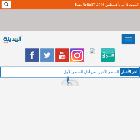
السبت 8 آب / أغسطس 2026. 5:48:58 مساءً
Toggle
navigation
اخر اﻷخبار
السطر الأخير...من أجل السطر الأول