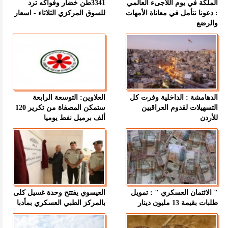
الملكة في يوم اللاجىء العالمي
3341طن خضار وفواكه ترد
: دعونا نتأمل في معاناة الأمهات
للسوق المركزي الثلاثاء - اسعار
والرضع
الدهامشة : الداخلية وفرت كل
العلاوين: التوسعة الرابعة
التسهيلات لقدوم العراقيين
ستمكن المصفاة من تكرير 120
للأردن
ألف برميل نفط يوميا
" الائتمان العسكري " : تمويل
العيسوي يفتتح وحدة غسيل كلى
طلبات بقيمة 13 مليون دينار
بالمركز الطبي العسكري بمأدبا