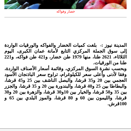
خضار وفواكه
المدينة نيوز :- بلغت كميات الخضار والفواكه والورقيات الواردة
إلى سوق الجملة المركزي التابع لأمانة عمان الكبرى، اليوم
الثلاثاء، 2621 طنا، منها 1979 طن خضار، و421 طن فواكه، و221
طنا من الورقيات.
وبحسب نشرة السوق المركزي، وقائمة أسعار الأصناف الواردة،
وفقا لأدنى وأعلى سعر للكيلوغرام، تراوح سعر الباذنجان الأسود
العجمي بين 20 و35 قرشا، والبصل الناشف بين 25 و45 قرشا،
والبطاطا بين 25 و40 قرشا، والبندورة بين 20 و 35 قرشا، والجزر
بين 35 و50 قرشا، والخيار بين 10و30 قرشا، والزهرة بين 20 و30
قرشا، والليمون بين 60 و 80 قرشا، والموز البلدي بين 65 و
100قرش.