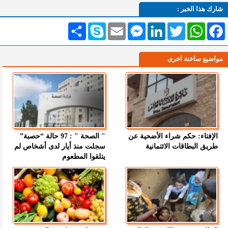
شارك هذا الخبر :
Facebook
WhatsApp
Twitter
LinkedIn
Messenger
Email
Skype
انشر
مواضيع ساخنة اخرى
الإفتاء: حكم شراء الأضحية عن
" الصحة " : 97 حالة “حصبة”
طريق البطاقات الائتمانية
سجلت منذ أيار لدى أشخاص لم
يتلقوا المطعوم