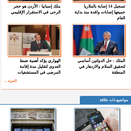
تسجيل 14 إصابة بالملاريا
ملك إسبانيا : الأردن هو حجر
جميعها إصابات وافدة منذ بداية
الرحى في الاستقرار الإقليمي
العام
الملك : حل الدولتين أساسي
الهواري يؤكد أهمية ضبط
لتحقيق السلام والازدهار في
العدوى لتقليل مدة إقامة
المنطقة
المرضى في المستشفيات
المزيد ...
مواضيع ذات علاقة