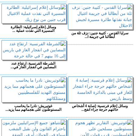
وسائل إعلام إسرائيلية: الطائرة
المسيرة التي نفذت عملية ...
سرايا القدس - كتيبة جنين: نزف ثلة من
أبطالنا في جريمة ا...
الشرطة الفرنسية: ارتفاع عدد
المصابين في انفجار الغاز في...
وسائل إعلام فرنسية: إصابة 4 أشخاص
غوتيريش: نادرا ما يحاسب
حالتهم حرجة جراء انفج...
المستوطنون على هجماتهم مما يزيد...