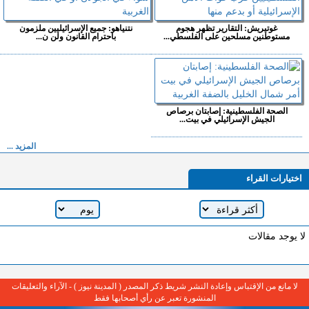
غوتيريش: التقارير تظهر هجوم
نتنياهو: جميع الإسرائيليين ملزمون
مستوطنين مسلحين على الفلسطي...
باحترام القانون ولن ن...
الصحة الفلسطينية: إصابتان برصاص
الجيش الإسرائيلي في بيت...
المزيد ...
اختيارات القراء
لا يوجد مقالات
لا مانع من الإقتباس وإعادة النشر شريط ذكر المصدر ( المدينة نيوز ) - الآراء والتعليقات
المنشورة تعبر عن رأي أصحابها فقط