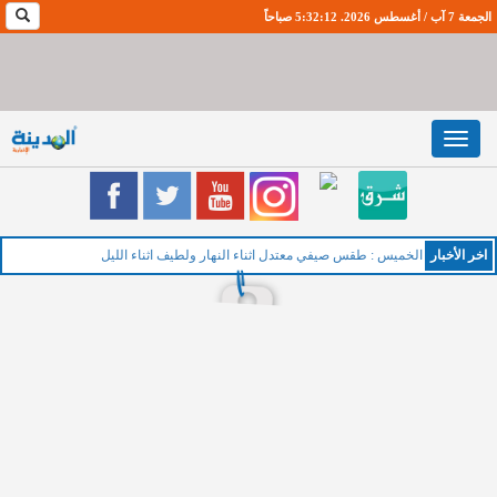
الجمعة 7 آب / أغسطس 2026. 5:32:12 صباحاً
Toggle
navigation
اخر اﻷخبار
الخميس : طقس صيفي معتدل اثناء النهار ولطيف اثناء الليل