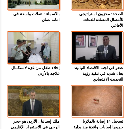
الصحة: مخزون استراتيجي
بالاسماء : تنقلات واسعة في
للأمصال المضادة للدغات
امانة عمان
الأفاعي
عضو في لجنة الاقتصاد النيابية:
إخلاء طفل من غزة لاستكمال
بطء شديد في تنفيذ رؤية
علاجه بالأردن
التحديث الاقتصادي
تسجيل 14 إصابة بالملاريا
ملك إسبانيا : الأردن هو حجر
جميعها إصابات وافدة منذ بداية
الرحى في الاستقرار الإقليمي