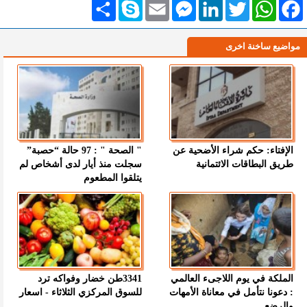
Facebook
WhatsApp
Twitter
LinkedIn
Messenger
Email
Skype
انشر
مواضيع ساخنة اخرى
الإفتاء: حكم شراء الأضحية عن
" الصحة " : 97 حالة “حصبة”
طريق البطاقات الائتمانية
سجلت منذ أيار لدى أشخاص لم
يتلقوا المطعوم
الملكة في يوم اللاجىء العالمي
3341طن خضار وفواكه ترد
: دعونا نتأمل في معاناة الأمهات
للسوق المركزي الثلاثاء - اسعار
والرضع