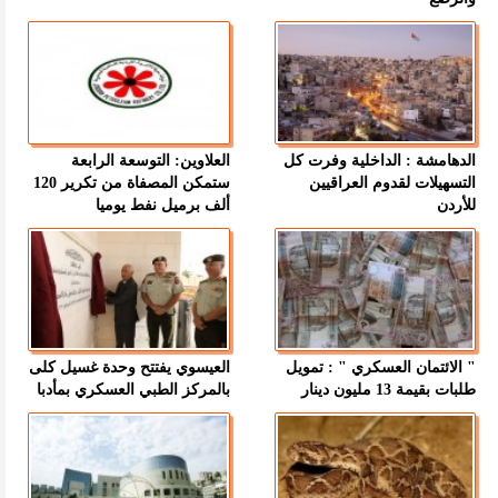
الدهامشة : الداخلية وفرت كل
العلاوين: التوسعة الرابعة
التسهيلات لقدوم العراقيين
ستمكن المصفاة من تكرير 120
للأردن
ألف برميل نفط يوميا
" الائتمان العسكري " : تمويل
العيسوي يفتتح وحدة غسيل كلى
طلبات بقيمة 13 مليون دينار
بالمركز الطبي العسكري بمأدبا