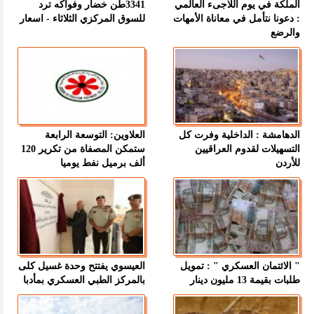
الملكة في يوم اللاجىء العالمي
3341طن خضار وفواكه ترد
: دعونا نتأمل في معاناة الأمهات
للسوق المركزي الثلاثاء - اسعار
والرضع
الدهامشة : الداخلية وفرت كل
العلاوين: التوسعة الرابعة
التسهيلات لقدوم العراقيين
ستمكن المصفاة من تكرير 120
للأردن
ألف برميل نفط يوميا
" الائتمان العسكري " : تمويل
العيسوي يفتتح وحدة غسيل كلى
طلبات بقيمة 13 مليون دينار
بالمركز الطبي العسكري بمأدبا