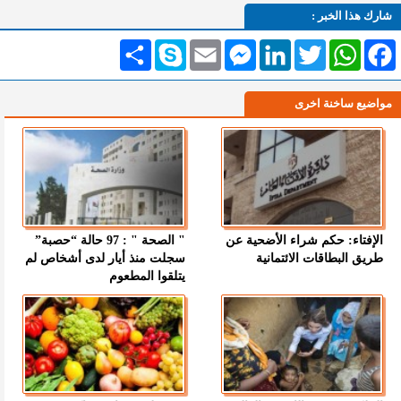
شارك هذا الخبر :
Facebook
WhatsApp
Twitter
LinkedIn
Messenger
Email
Skype
انشر
مواضيع ساخنة اخرى
الإفتاء: حكم شراء الأضحية عن
" الصحة " : 97 حالة “حصبة”
طريق البطاقات الائتمانية
سجلت منذ أيار لدى أشخاص لم
يتلقوا المطعوم