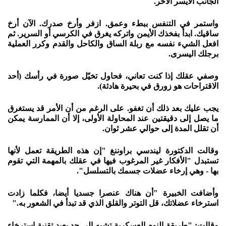
الجانب الأيسر الآخر.
واستمر في التنفس ببطء وعمق. ازفر وأرخ صدرك. الآن أرخ
ساقيك. ابدأ بفخذك الأيمن واتركه يغرق في الكرسي أو السرير. ثم
افعل الشيء نفسه مع ربلة الساق والكاحل والقدم وكرر العملية
برجلك اليسرى.
وصفي عقلك إذا كنت تعاني، فحاول تخيّل صورة في رأسك (أحد
الاقتراحات هو زورق في بحيرة هادئة).
يجب عليك بعد ذلك أن تغفو. على الرغم من أن الأمر قد يستغرق
ما يصل إلى دقيقتين عند المحاولة الأولى، إلا أن الممارسة يمكن
أن تقلل المدة إلى حوالي عشر ثوان.
وقالت الدكتورة ليندسي براوننغ "إن هذه الطريقة تعمل لأنها
تستبدل "الأفكار غير المرغوب فيها في عقلك بالمهمة التي تقوم
بها - وهي إرخاء عضلات جسمك بالتسلسل".
وأضافت الخبيرة "أن هناك عنصرا جسديا أيضا، فكلما زادت
استرخاء عضلاتك، قل التوتر والقلق الذي قد تبدأ في الشعور به."
وقالت: "طريقة النوم العسكرية تشبه إلى حد بعيد تقنية استرخاء