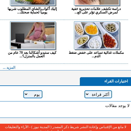
دراسة تكشف علامات تحذيرية خفية
إليك أكواب الشاي المطلوب شربها
لمرض السكري تؤثر على الع...
يومياً لحماية صحتك...
مكملات غذائية تساعد على خفض ضغط
كيف ستبدو أشكالنا بعد 70 عام من
الدم...
العمل بالمنزل؟...
المزيد ...
اختيارات القراء
لا يوجد مقالات
لا مانع من الإقتباس وإعادة النشر شريط ذكر المصدر ( المدينة نيوز ) - الآراء والتعليقات