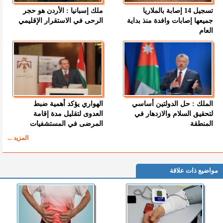
تسجيل 14 إصابة بالملاريا
ملك إسبانيا : الأردن هو حجر
جميعها إصابات وافدة منذ بداية
الرحى في الاستقرار الإقليمي
العام
الملك : حل الدولتين أساسي
الهواري يؤكد أهمية ضبط
لتحقيق السلام والازدهار في
العدوى لتقليل مدة إقامة
المنطقة
المرضى في المستشفيات
المزيد ...
مواضيع ذات علاقة