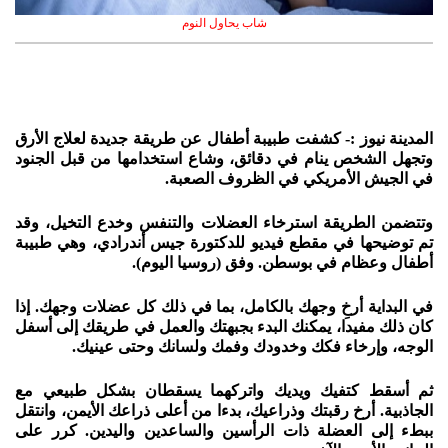
شاب يحاول النوم
المدينة نيوز :- كشفت طبيبة أطفال عن طريقة جديدة لعلاج الأرق
وتجهل الشخص ينام في دقائق، وشاع استخدامها من قبل الجنود
في الجيش الأمريكي في الظروف الصعبة.
وتتضمن الطريقة استرخاء العضلات والتنفس وخدع التخيل، وقد
تم توضيحها في مقطع فيديو للدكتورة جيس أندرادي، وهي طبيبة
أطفال وعظام في بوسطن. وفق (روسيا اليوم).
في البداية أرخِ وجهك بالكامل، بما في ذلك كل عضلات وجهك. إذا
كان ذلك مفيدا، يمكنك البدء بجبهتك والعمل في طريقك إلى أسفل
الوجه، وإرخاء فكك وخدودك وفمك ولسانك وحتى عينيك.
ثم أسقط كتفيك ويديك واتركهما يسقطان بشكل طبيعي مع
الجاذبية. أرخ رقبتك وذراعيك، بدءا من أعلى ذراعك الأيمن، وانتقل
ببطء إلى العضلة ذات الرأسين والساعدين واليدين. كرر على