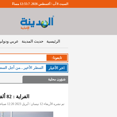
السبت 8 آب / أغسطس 2026. 12:55:8 مساءً
الرئيسية
حديث المدينة
عربي ودولي
تابعونا:
السطر الأخير...من أجل السط
اخر اﻷخبار
شؤون محلية
الفراية : 82 ألف لاجئ سوري في مخيم الزعتري
تم نشره الأربعاء 12 نيسان / أبريل 2023 12:20 صباحاً