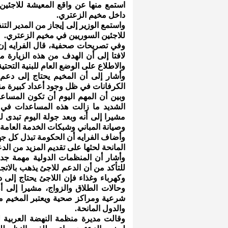
استمع منها عن واقع المعيشة للاجئين
داخل مخيم الزعتري.
واستمع الوزير إلى إيجاز من المدير الت
للاجئين السوريين في مخيم الزعتري.
لافتا إلى أن الهدف من هذه الزيارة 
والاطلاع على الوضع العام للبنية التحتي
وأشار إلى أن المخيم يحتاج إلى دعم ك
الكرفانات في ظل وجود أعداد كبيرة منه
وبين أن المهم اليوم أن تكون المساعدا
الشديد ما زالت هذه المساعدات في ال
مشيرا إلى أنه وبعد جولة اليوم تبدى 
وصيانة المباني وشبكات الخدمة العامة.
وأضاف الفرايه أن الحكومة تبذل كل ج
المانحة لحثها على تقديم المزيد من الدع
وأشار أن المنظمات الدولية مهمة جدا و
للتأكد من أن الدعم للاجئ يذهب بالاتجا
وكهرباء وغذاء فإن اللاجئ يحتاج إلى 
وحالات الطلاق والزواج، مشيرا إلى
شرعية ومراكز صحية ويعتبر المخيم مجت
والدول المانحة.
وقالت مديرة منظمة النهضة العربية لل