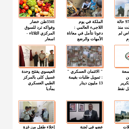
" الصحة " : 97 حالة
الملكة في يوم
3341طن خضار
ت منذ
اللاجىء العالمي :
وفواكه ترد للسوق
اص لم
دعونا نتأمل في معاناة
المركزي الثلاثاء -
م
الأمهات والرضع
اسعار
وسعة
" الائتمان العسكري "
العيسوي يفتتح وحدة
ن
: تمويل طلبات بقيمة
غسيل كلى بالمركز
كرير
13 مليون دينار
الطبي العسكري
ميل نفط
بمأدبا
لات
عضو في لجنة
إخلاء طفل من غزة