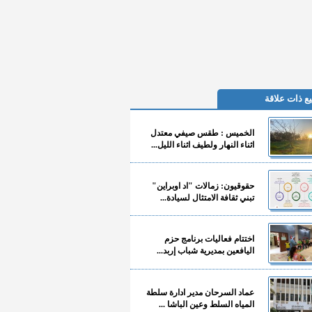
ع ذات علاقة
الخميس : طقس صيفي معتدل
اثناء النهار ولطيف اثناء الليل...
حقوقيون: زمالات "اد اوبراين"
تبني ثقافة الامتثال لسيادة...
اختتام فعاليات برنامج حزم
اليافعين بمديرية شباب إربد...
عماد السرحان مدير ادارة سلطة
المياه السلط وعين الباشا ...