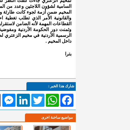
لمخيم الزعتري جاءت للفت النظر للجهو
السامية لشؤون اللاجئين وعدد من المن
والقانونية الأمر الذي تطلب تغطية اح
القطاعات المهمة لأنه الضامن لاستقرار
وثمنت دور الحكومة الأردنية ومفوضي
الرسمية الأردنية في مخيم الزعتري لض
داخل المخيم .
بترا
شارك هذا الخبر :
l
Messenger
LinkedIn
Twitter
WhatsApp
Facebook
مواضيع ساخنة اخرى