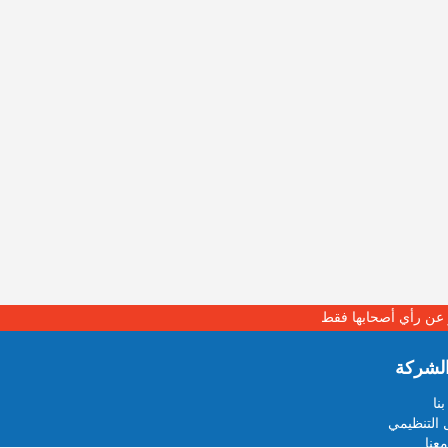
بر عن رأي أصحابها فقط
لشركة
نا
 التنظيمي
عنا