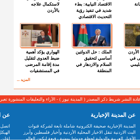
نة
الاقتصاد النيابية: بطء
لاستكمال علاجه
شديد في تنفيذ رؤية
بالأردن
التحديث الاقتصادي
الأردن
الملك : حل الدولتين
الهواري يؤكد أهمية
ى في
أساسي لتحقيق
ضبط العدوى لتقليل
قليمي
السلام والازدهار في
مدة إقامة المرضى
المنطقة
في المستشفيات
المزيد ...
عادة النشر شريط ذكر المصدر ( المدينة نيوز ) - الآراء والتعليقات المنشورة تع
عن المدينة الإخبارية
عن ا
المدينة الإخبارية صحيفة الكترونية شاملة تابعة لشركة قنوات
اتصل ب
البث الاردنية تنقل الاخبار المحلية الأردنية وأخبار فلسطين وأبرز
الهيكل
الأخبار العربية والدولية لحظة حدوثها بمهنية رفيعة ليكون العالم
اعلن م