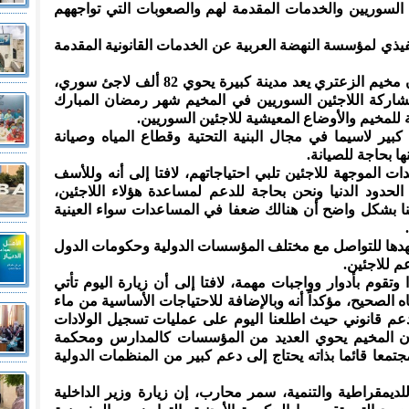
 السوريين والخدمات المقدمة لهم والصعوبات التي تواجههم
نفيذي لمؤسسة النهضة العربية عن الخدمات القانونية المقدمة
وفي تصريحات صحفية، قال الفرايه إن مخيم الزعتري يعد مدينة كبيرة يحوي 82 ألف لاجئ سوري،
مشاركة اللاجئين السوريين في المخيم شهر رمضان المبارك
ة للمخيم والأوضاع المعيشية للاجئين السوريين.
بير لاسيما في مجال البنية التحتية وقطاع المياه وصيانة
ا بحاجة للصيانة.
ت الموجهة للاجئين تلبي احتياجاتهم، لافتا إلى أنه وللأسف
حدود الدنيا ونحن بحاجة للدعم لمساعدة هؤلاء اللاجئين،
لنا بشكل واضح أن هنالك ضعفا في المساعدات سواء العينية
هدها للتواصل مع مختلف المؤسسات الدولية وحكومات الدول
م للاجئين.
تقوم بأدوار وواجبات مهمة، لافتا إلى أن زيارة اليوم تأتي
ه الصحيح، مؤكداً أنه وبالإضافة للاحتياجات الأساسية من ماء
دعم قانوني حيث اطلعنا اليوم على عمليات تسجيل الولادات
 أن المخيم يحوي العديد من المؤسسات كالمدارس ومحكمة
معا قائما بذاته يحتاج إلى دعم كبير من المنظمات الدولية
ديمقراطية والتنمية، سمر محارب، إن زيارة وزير الداخلية