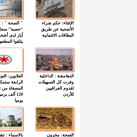
الإفتاء: حكم شراء
الأضحية عن طريق
“حصبة” سجل
البطاقات الائتمانية
أيار لدى أشخ
يتلقوا المطعو
الدهامشة : الداخلية
العلاوين: الت
وفرت كل التسهيلات
الرابعة ستمك
لقدوم العراقيين
المصفاة من ت
للأردن
120 ألف بر
يوميا
الصحة: مخزون
بالاسماء : تنق