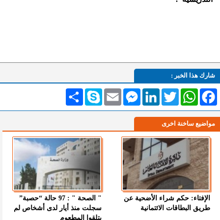
شارك هذا الخبر :
Facebook
WhatsApp
Twitter
LinkedIn
Messenger
Email
Skype
انشر
مواضيع ساخنة اخرى
الإفتاء: حكم شراء الأضحية عن
" الصحة " : 97 حالة “حصبة”
طريق البطاقات الائتمانية
سجلت منذ أيار لدى أشخاص لم
يتلقوا المطعوم