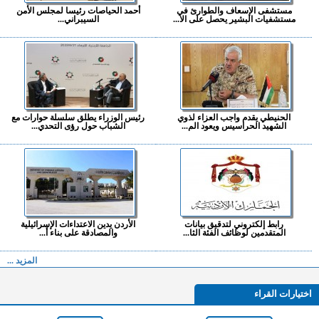
مستشفى الإسعاف والطوارئ في
أحمد الحياصات رئيسا لمجلس الأمن
مستشفيات البشير يحصل على الا...
السيبراني...
الحنيطي يقدم واجب العزاء لذوي
رئيس الوزراء يطلق سلسلة حوارات مع
الشهيد الحراسيس ويعود الم...
الشباب حول رؤى التحدي...
رابط إلكتروني لتدقيق بيانات
الأردن يدين الاعتداءات الإسرائيلية
المتقدمين لوظائف الفئة الثا...
والمصادقة على بناء أ...
المزيد ...
اختيارات القراء