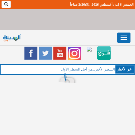
الخميس 6 آب / أغسطس 2026. 2:26:52 صباحاً
Toggle
navigation
اخر اﻷخبار
السطر الأخير...من أجل السطر الأول