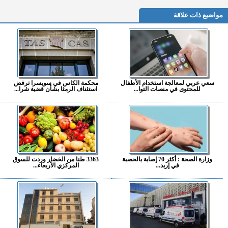
مواضيع ذات علاقة
سعي عربي لمعالجة استخدام الأطفال
محكمة الكاس في سويسرا ترفض
للمحتوى في منصات التوا...
استئناف الرمثا بشأن قضية شرا...
وزارة الصحة : أكثر 70 إصابة بالحصبة
3363 طنا من الخضار وردت للسوق
في إربد...
المركزي الأربعاء...