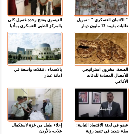
" الائتمان العسكري " : تمويل
العيسوي يفتتح وحدة غسيل كلى
طلبات بقيمة 13 مليون دينار
بالمركز الطبي العسكري بمأدبا
الصحة: مخزون استراتيجي
بالاسماء : تنقلات واسعة في
للأمصال المضادة للدغات
امانة عمان
الأفاعي
عضو في لجنة الاقتصاد النيابية:
إخلاء طفل من غزة لاستكمال
بطء شديد في تنفيذ رؤية
علاجه بالأردن