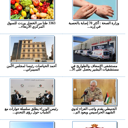
وزارة الصحة : أكثر 70 إصابة بالحصبة
3363 طنا من الخضار وردت للسوق
في إربد...
المركزي الأربعاء...
مستشفى الإسعاف والطوارئ في
أحمد الحياصات رئيسا لمجلس الأمن
مستشفيات البشير يحصل على الا...
السيبراني...
الحنيطي يقدم واجب العزاء لذوي
رئيس الوزراء يطلق سلسلة حوارات مع
الشهيد الحراسيس ويعود الم...
الشباب حول رؤى التحدي...