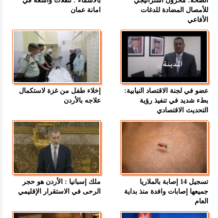
الصحة: مخزون استراتيجي
بالاسماء : تنقلات واسعة في
للأمصال المضادة للدغات
امانة عمان
الأفاعي
عضو في لجنة الاقتصاد النيابية:
إخلاء طفل من غزة لاستكمال
بطء شديد في تنفيذ رؤية
علاجه بالأردن
التحديث الاقتصادي
تسجيل 14 إصابة بالملاريا
ملك إسبانيا : الأردن هو حجر
جميعها إصابات وافدة منذ بداية
الرحى في الاستقرار الإقليمي
العام