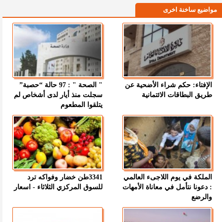
مواضيع ساخنة اخرى
الإفتاء: حكم شراء الأضحية عن
" الصحة " : 97 حالة “حصبة”
طريق البطاقات الائتمانية
سجلت منذ أيار لدى أشخاص لم
يتلقوا المطعوم
الملكة في يوم اللاجىء العالمي
3341طن خضار وفواكه ترد
: دعونا نتأمل في معاناة الأمهات
للسوق المركزي الثلاثاء - اسعار
والرضع