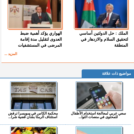
الملك : حل الدولتين أساسي
الهواري يؤكد أهمية ضبط
لتحقيق السلام والازدهار في
العدوى لتقليل مدة إقامة
المنطقة
المرضى في المستشفيات
المزيد ...
مواضيع ذات علاقة
سعي عربي لمعالجة استخدام الأطفال
محكمة الكاس في سويسرا ترفض
للمحتوى في منصات التوا...
استئناف الرمثا بشأن قضية شرا...