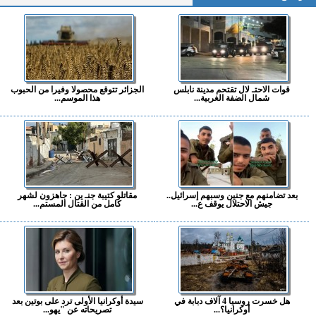
قوات الاحتـ لال تقتحم مدينة نابلس
الجزائر تتوقع محصولا وفيرا من الحبوب
شمال الضفة الغربية...
هذا الموسم...
بعد تضامنهم مع جنين وسبهم إسرائيل..
مقاتلو كتيبة جنـ ين : جاهزون لشهر
جيش الاحتلال يوقف ع...
كامل من القتال المستم...
هل خسرت روسيا 4 آلاف دبابة في
سيدة أوكرانيا الأولى ترد على بوتين بعد
أوكرانيا؟...
تصريحاته عن "يهو...