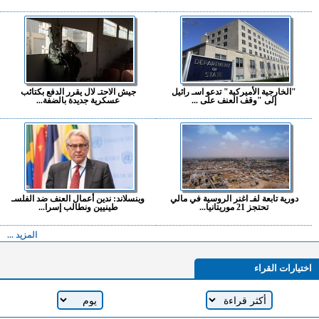
"الخارجية الأميركية" تدعو اسـ رائيل
جيش الاحتـ لال يقرر الدفع بكتائب
إلى "وقف العنف على ...
عسكرية جديدة بالضفة...
دورية تابعة لفـ اغنر الروسية في مالي
وينسلاند: ندين أعمال العنف ضد الفلسـ
تحتجز 21 موريتانيا...
طينيين ونطالب إسرا...
المزيد ...
اختيارات القراء