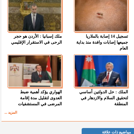
تسجيل 14 إصابة بالملاريا
ملك إسبانيا : الأردن هو حجر
جميعها إصابات وافدة منذ بداية
الرحى في الاستقرار الإقليمي
العام
الملك : حل الدولتين أساسي
الهواري يؤكد أهمية ضبط
لتحقيق السلام والازدهار في
العدوى لتقليل مدة إقامة
المنطقة
المرضى في المستشفيات
المزيد ...
مواضيع ذات علاقة