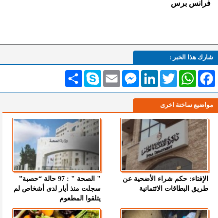
فرانس برس
شارك هذا الخبر :
Facebook
WhatsApp
Twitter
LinkedIn
Messenger
Email
Skype
انشر
مواضيع ساخنة اخرى
الإفتاء: حكم شراء الأضحية عن
" الصحة " : 97 حالة “حصبة”
طريق البطاقات الائتمانية
سجلت منذ أيار لدى أشخاص لم
يتلقوا المطعوم