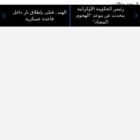
لا يوجد مقالات
رئيس الحكومة الأوكرانية
الهند.. قتلى بإطلاق نار داخل
يتحدث عن موعد "الهجوم
قاعدة عسكرية
المضاد"
لا مانع من الإقتباس وإعادة النشر شريط ذكر المصدر ( المدينة نيوز ) - الآراء والتعليقات
المنشورة تعبر عن رأي أصحابها فقط
عن المدينة الإخبارية
المدينة الإخبارية صحيفة الكترونية شاملة تابعة لشركة قنوات البث
الاردنية تنقل الاخبار المحلية الأردنية وأخبار فلسطين وأبرز الأخبار
العربية والدولية لحظة حدوثها بمهنية رفيعة ليكون العالم بما يجري
فيه وحوله بين يديكم بالكلمة والصورة من مصادرها الحقيقية.
عن الشركة
اتصل بنا
الهيكل التنظيمي