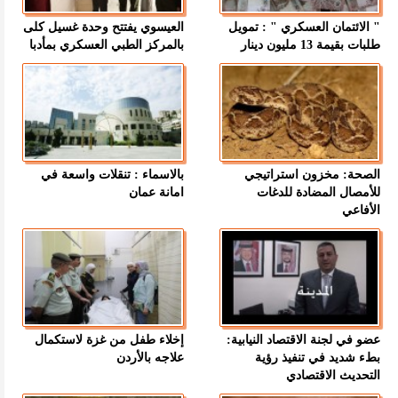
" الائتمان العسكري " : تمويل
العيسوي يفتتح وحدة غسيل كلى
طلبات بقيمة 13 مليون دينار
بالمركز الطبي العسكري بمأدبا
الصحة: مخزون استراتيجي
بالاسماء : تنقلات واسعة في
للأمصال المضادة للدغات
امانة عمان
الأفاعي
عضو في لجنة الاقتصاد النيابية:
إخلاء طفل من غزة لاستكمال
بطء شديد في تنفيذ رؤية
علاجه بالأردن
التحديث الاقتصادي