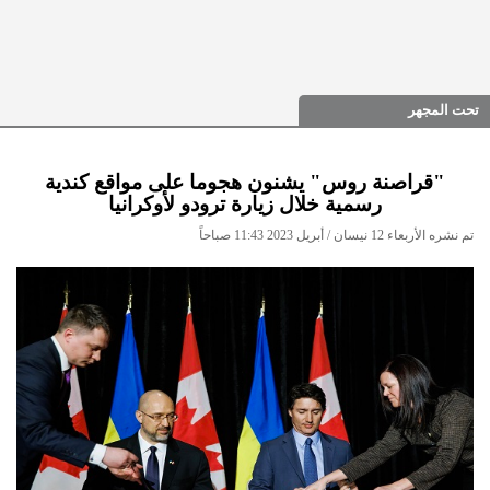
تحت المجهر
"قراصنة روس" يشنون هجوما على مواقع كندية
رسمية خلال زيارة ترودو لأوكرانيا
تم نشره الأربعاء 12 نيسان / أبريل 2023 11:43 صباحاً