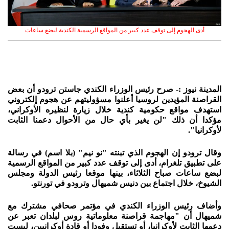
أدى الهجوم إلى توقف عدد كبير من المواقع الرسمية الكندية لبضع ساعات
المدينة نيوز :- صرح رئيس الوزراء الكندي جاستن ترودو أن بعض
القراصنة المؤيدين لروسيا أعلنوا مسؤوليتهم عن هجوم إلكتروني
استهدف مواقع حكومية كندية خلال زيارة لنظيره الأوكراني،
مؤكدا أن ذلك "لن يغير بأي حال من الأحوال دعمنا الثابت
لأوكرانيا".
وقال ترودو إن الهجوم الذي تبنته "نو نيم" (بلا اسم) في رسالة
على تطبيق تلغرام، أدى إلى توقف عدد كبير من المواقع الرسمية
لبضع ساعات صباح الثلاثاء، بينها موقعا رئيس الدولة ومجلس
الشيوخ، خلال اجتماع بين دنيس شميهال وترودو في تورنتو.
وأضاف رئيس الوزراء الكندي في مؤتمر صحافي مشترك مع
شميهال أن "مهاجمة قراصنة معلوماتية روس لبلدان تعبر عن
دعمها الثابت لأوكرانيا، أو تستقبل وفودا أو قادة أوكرانيين، ليست