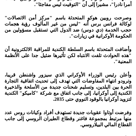
أمرا نادرا"، مشيرا إلى أن "التوقيت ليس مفاجئا".
وصرحت روبين هوكو المتحدثة باسم "مركز أمن الاتصالات"
لوكالة فرانس برس أنه "ليس من غير المألوف رؤية هجمات
حجب الخدمة (دي دوس) ضد الدول التي تستقبل مسؤولين من
الحكومة الأوكرانية في زيارات".
وأضافت المتحدثة باسم السلطة الكندية للمراقبة الالكترونية أن
"هذه الحوادث تلفت الانتباه لكن تأثيرها ضئيل جدا على الأنظمة
المعنية".
وأعلن رئيس الوزراء الأوكراني الذي سيزور واشنطن قريبا،
وترودو انتهاء المفاوضات التي تهدف إلى تحديث اتفاقية التجارة
الحرة بين البلدين، وتسليم شحنات جديدة من الأسلحة والذخيرة
الكندية إلى أوكرانيا، إلى جانب اتفاق مع شركة "كاميكو" الكندية
لتزويد أوكرانيا بالوقود النووي حتى 2035.
وفرضت أوتاوا عقوبات جديدة تستهدف أفراد وكيانات روس عدد
منها مرتبط بمجموعة فاغنر وقطاع الطيران الروسي إلى جانب
القطاع المالي البيلاروسي.