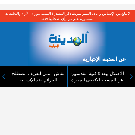
لا مانع من الإقتباس وإعادة النشر شريط ذكر المصدر ( المدينة نيوز ) - الآراء والتعليقات
المنشورة تعبر عن رأي أصحابها فقط
عن المدينة الإخبارية
المدينة الإخبارية صحيفة الكترونية شاملة تابعة لشركة قنوات البث
الاحتلال يبعد 6 فتية مقدسيين
نقاش أممي لتعريف مصطلح
الاردنية تنقل الاخبار المحلية الأردنية وأخبار فلسطين وأبرز الأخبار
عن المسجد الأقصى المبارك
الجرائم ضد الإنسانية
العربية والدولية لحظة حدوثها بمهنية رفيعة ليكون العالم بما يجري
فيه وحوله بين يديكم بالكلمة والصورة من مصادرها الحقيقية.
عن الشركة
اتصل بنا
الهيكل التنظيمي
اعلن معنا
ارسل خبر او صورة