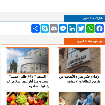
شارك هذا الخبر :
Facebook
WhatsApp
Twitter
LinkedIn
Messenger
Email
Skype
انشر
مواضيع ساخنة اخرى
الإفتاء: حكم شراء الأضحية عن
" الصحة " : 97 حالة “حصبة”
طريق البطاقات الائتمانية
سجلت منذ أيار لدى أشخاص لم
يتلقوا المطعوم