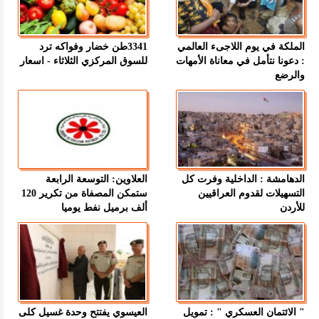
الملكة في يوم اللاجىء العالمي
3341طن خضار وفواكه ترد
: دعونا نتأمل في معاناة الأمهات
للسوق المركزي الثلاثاء - اسعار
والرضع
الدهامشة : الداخلية وفرت كل
العلاوين: التوسعة الرابعة
التسهيلات لقدوم العراقيين
ستمكن المصفاة من تكرير 120
للأردن
ألف برميل نفط يوميا
" الائتمان العسكري " : تمويل
العيسوي يفتتح وحدة غسيل كلى