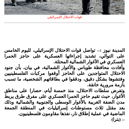
قوات الاحتلال الإسرائيلي
المدينة نيوز :-- تواصل قوات الاحتلال الإسرائيلي، لليوم الخامس
على التوالي، تشديد إجراءاتها العسكرية على حاجز الحمرا
العسكري في الأغوار الشمالية المحتلة.
وأفادت محافظة طوباس والأغوار الشمالية، في بيان، بأن جنود
الاحتلال المتواجدين على الحاجز أوقفوا مركبات الفلسطينيين
وفتشوها بشكل دقيق، ودققوا في بطاقاتهم الشخصية، ما تسبب
بأزمة مرورية خانقة.
وتفرض سلطات الاحتلال، منذ خمسة أيام، حصارا على مناطق
الأغوار، حيث تقيم حاجز الحمرا العسكري على مفرق طرق يربط
مدن الضفة الغربية بالأغوار الوسطى والجنوبية والشمالية وذلك
بعد مقتل ثلاث مستوطنات إسرائيليات في المنطقة الجمعة
الماضية في عملية إطلاق نار، نفذها مقاومون فلسطينيون.
-- (بترا)