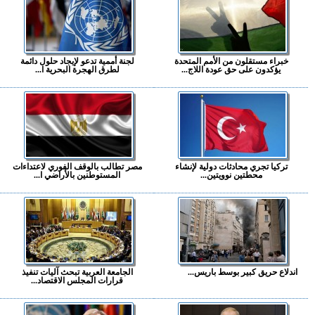
خبراء مستقلون من الأمم المتحدة
لجنة أممية تدعو لإيجاد حلول دائمة
يؤكدون على حق عودة اللاج...
لطرق الهجرة البحرية ا...
تركيا تجري محادثات دولية لإنشاء
مصر تطالب بالوقف الفوري لاعتداءات
محطتين نوويتين...
المستوطنين بالأراضي ا...
اندلاع حريق كبير بوسط باريس...
الجامعة العربية تبحث آليات تنفيذ
قرارات المجلس الاقتصاد...