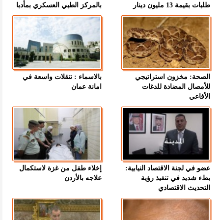
طلبات بقيمة 13 مليون دينار
بالمركز الطبي العسكري بمأدبا
الصحة: مخزون استراتيجي
بالاسماء : تنقلات واسعة في
للأمصال المضادة للدغات
امانة عمان
الأفاعي
عضو في لجنة الاقتصاد النيابية:
إخلاء طفل من غزة لاستكمال
بطء شديد في تنفيذ رؤية
علاجه بالأردن
التحديث الاقتصادي