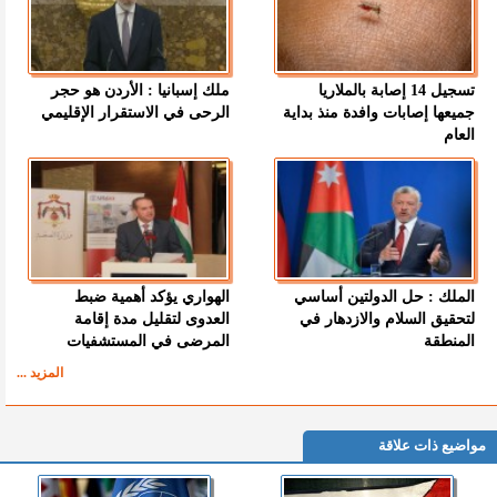
تسجيل 14 إصابة بالملاريا
ملك إسبانيا : الأردن هو حجر
جميعها إصابات وافدة منذ بداية
الرحى في الاستقرار الإقليمي
العام
الملك : حل الدولتين أساسي
الهواري يؤكد أهمية ضبط
لتحقيق السلام والازدهار في
العدوى لتقليل مدة إقامة
المنطقة
المرضى في المستشفيات
المزيد ...
مواضيع ذات علاقة