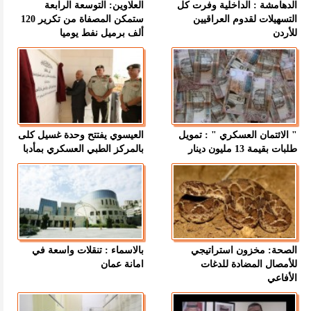
الدهامشة : الداخلية وفرت كل
العلاوين: التوسعة الرابعة
التسهيلات لقدوم العراقيين
ستمكن المصفاة من تكرير 120
للأردن
ألف برميل نفط يوميا
" الائتمان العسكري " : تمويل
العيسوي يفتتح وحدة غسيل كلى
طلبات بقيمة 13 مليون دينار
بالمركز الطبي العسكري بمأدبا
الصحة: مخزون استراتيجي
بالاسماء : تنقلات واسعة في
للأمصال المضادة للدغات
امانة عمان
الأفاعي