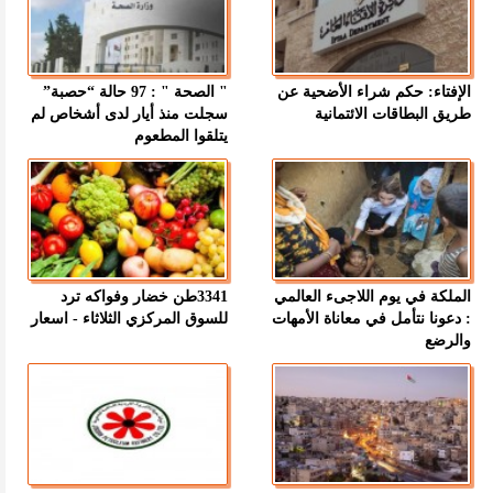
الإفتاء: حكم شراء الأضحية عن
" الصحة " : 97 حالة “حصبة”
طريق البطاقات الائتمانية
سجلت منذ أيار لدى أشخاص لم
يتلقوا المطعوم
الملكة في يوم اللاجىء العالمي
3341طن خضار وفواكه ترد
: دعونا نتأمل في معاناة الأمهات
للسوق المركزي الثلاثاء - اسعار
والرضع