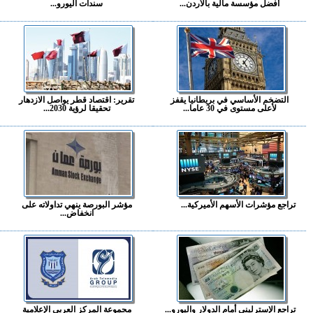
أفضل مؤسسة مالية بالأردن...
سندات اليورو...
التضخم الأساسي في بريطانيا يقفز
تقرير: اقتصاد قطر يواصل الازدهار
لأعلى مستوى في 30 عاما...
تحقيقا لرؤية 2030...
تراجع مؤشرات الأسهم الأميركية...
مؤشر البورصة ينهي تداولاته على
انخفاض...
تراجع الإسترليني أمام الدولار واليورو...
مجموعة المركز العربي الإعلامية