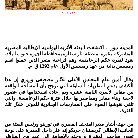
الاهرامات
المدينة نيوز :- اكتشفت البعثة الأثرية الهولندية الإيطالية المصرية
المشتركة مقبرة بمنطقة آثار سقارة بمحافظة الجيزة جنوب البلاد،
تعود لفترة حكم الرعامسة وهم فراعنة مصر الذين حملوا اسم
رمسيس بداية من عهد رمسيس الأول عام 1292 ق. م.
وقال أمين عام المجلس الأعلى للآثار مصطفى وزيري إن هذا
الكشف يدعم النظريات السابقة التي ترجح بأن المساحة الواقعة
بين مقابر الأسرة الثامنة عشرة وتم إعادة استخدامها في عصور
لاحقة وبناء مقابر ومقاصير بها خلال فترة حكم الرعامسة، والتي
تلقي نقوشها الضوء على الممارسات الجنائزية للموتي خلال تلك
الفترة.
من جهته أشار مدير المتحف المصري في تورينو ورئيس البعثة من
الجانب الإيطالي كريستيان جريكو إنه عثر داخل المقبرة على لوحة
تصور صاحب المقبرة وزوجته بالإضافة إلى عدد من المناظر