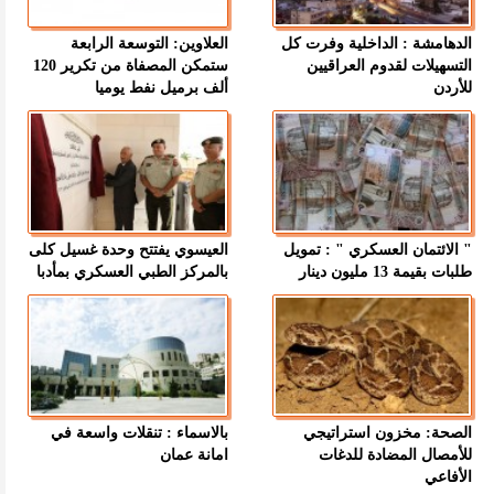
الدهامشة : الداخلية وفرت كل
العلاوين: التوسعة الرابعة
التسهيلات لقدوم العراقيين
ستمكن المصفاة من تكرير 120
للأردن
ألف برميل نفط يوميا
" الائتمان العسكري " : تمويل
العيسوي يفتتح وحدة غسيل كلى
طلبات بقيمة 13 مليون دينار
بالمركز الطبي العسكري بمأدبا
الصحة: مخزون استراتيجي
بالاسماء : تنقلات واسعة في
للأمصال المضادة للدغات
امانة عمان
الأفاعي