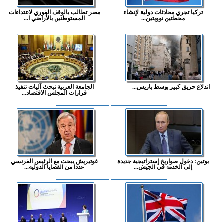
تركيا تجري محادثات دولية لإنشاء
مصر تطالب بالوقف الفوري لاعتداءات
محطتين نوويتين...
المستوطنين بالأراضي ا...
اندلاع حريق كبير بوسط باريس...
الجامعة العربية تبحث آليات تنفيذ
قرارات المجلس الاقتصاد...
بوتين: دخول صواريخ إستراتيجية جديدة
غوتيريش يبحث مع الرئيس الفرنسي
إلى الخدمة في الجيش...
عددا من القضايا الدولية...