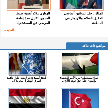
الملك : حل الدولتين أساسي
الهواري يؤكد أهمية ضبط
لتحقيق السلام والازدهار في
العدوى لتقليل مدة إقامة
المنطقة
المرضى في المستشفيات
المزيد ...
مواضيع ذات علاقة
خبراء مستقلون من الأمم المتحدة
لجنة أممية تدعو لإيجاد حلول دائمة
يؤكدون على حق عودة اللاج...
لطرق الهجرة البحرية ا...