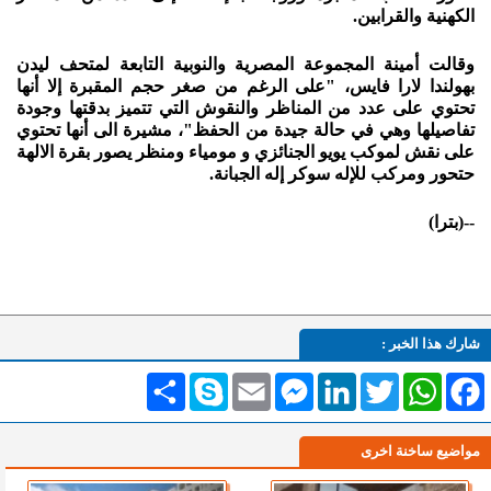
الكهنية والقرابين.
وقالت أمينة المجموعة المصرية والنوبية التابعة لمتحف ليدن
بهولندا لارا فايس، "على الرغم من صغر حجم المقبرة إلا أنها
تحتوي على عدد من المناظر والنقوش التي تتميز بدقتها وجودة
تفاصيلها وهي في حالة جيدة من الحفظ"، مشيرة الى أنها تحتوي
على نقش لموكب يويو الجنائزي و مومياء ومنظر يصور بقرة الالهة
حتحور ومركب للإله سوكر إله الجبانة.
--(بترا)
شارك هذا الخبر :
Facebook
WhatsApp
Twitter
LinkedIn
Messenger
Email
Skype
انشر
مواضيع ساخنة اخرى