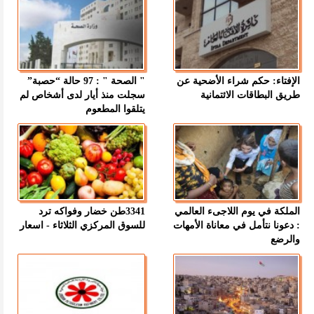
الإفتاء: حكم شراء الأضحية عن
" الصحة " : 97 حالة “حصبة”
طريق البطاقات الائتمانية
سجلت منذ أيار لدى أشخاص لم
يتلقوا المطعوم
الملكة في يوم اللاجىء العالمي
3341طن خضار وفواكه ترد
: دعونا نتأمل في معاناة الأمهات
للسوق المركزي الثلاثاء - اسعار
والرضع