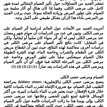
تنتشر العديد من التساؤلات حول تأثير الصيام المتتالي لمدة شهر
كامل على مرضى الكلى، وفيما إذا كان هناك أي آثار سلبية من
الصيام على تطور المرض وزيادة الحالة سوءاً، حيث يرغب العديد
من المرضى بأداء هذا الركن بشكل طبيعي على أكمل وجه.
أجريت العديد من الأبحاث حول العالم لدراسة أثر الصيام على
مرضى الكلى. وتبين في عدد من الدراسات أن صيام شهر رمضان
عند مرضى الكلى ليس له أي أثر سواء كان سلبياً أو ايجابياً. ولكن
في المقابل؛ كانت نتائج تأثير الصيام على مرضى الكلى في
دراسات أخرى، معاكسة لهذه النتائج، حيث تبين أن انقطاع مريض
الكلى عن الطعام والشراب وخاصة الماء، لهذه الفترة الطويلة
خلال الصيام سينعكس سلباً على تطور المرض وخاصة عند
مرضى الكلى من المرحلة الثالثة فما فوق، أي أن تأثير الصيام
ومرضى الكلى في هذه الدراسات يعد ضاراً. (1) (2) (3) (4) (5)
الصيام ومرضى حصى الكلى
ينصح مرضى حصى الكلى (بالإنجليزية: kidney stones) بمراجعة
الطبيب قبل الصيام، مع ضرورة الإنتباه لشرب الماء بكميات كافية
خلال فترة الإفطار، حيث يعتبر شرب الماء بكميات كبيرة، من أكثر
الوسائل فاعلية لمنع تكون الحصى وعلاجها عند مرضى حصى
الكلى. وإلى يومنا هذا ما زالت الدراسات قائمة حول تأثير الصيام
على مرضى حصى الكلى، حيث كانت النتائج متعاكسة في الكثير