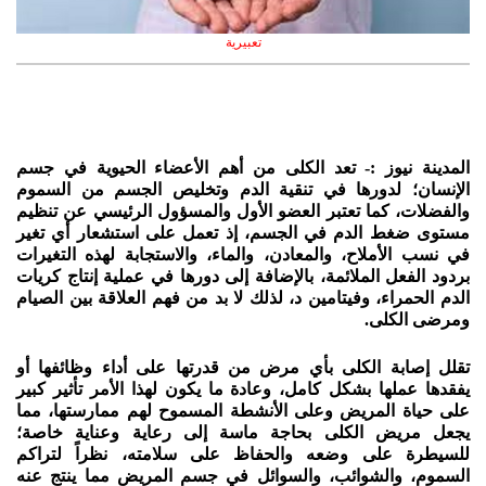
تعبيرية
المدينة نيوز :- تعد الكلى من أهم الأعضاء الحيوية في جسم
الإنسان؛ لدورها في تنقية الدم وتخليص الجسم من السموم
والفضلات، كما تعتبر العضو الأول والمسؤول الرئيسي عن تنظيم
مستوى ضغط الدم في الجسم، إذ تعمل على استشعار أي تغير
في نسب الأملاح، والمعادن، والماء، والاستجابة لهذه التغيرات
بردود الفعل الملائمة، بالإضافة إلى دورها في عملية إنتاج كريات
الدم الحمراء، وفيتامين د، لذلك لا بد من فهم العلاقة بين الصيام
ومرضى الكلى.
تقلل إصابة الكلى بأي مرض من قدرتها على أداء وظائفها أو
يفقدها عملها بشكل كامل، وعادة ما يكون لهذا الأمر تأثير كبير
على حياة المريض وعلى الأنشطة المسموح لهم ممارستها، مما
يجعل مريض الكلى بحاجة ماسة إلى رعاية وعناية خاصة؛
للسيطرة على وضعه والحفاظ على سلامته، نظراً لتراكم
السموم، والشوائب، والسوائل في جسم المريض مما ينتج عنه