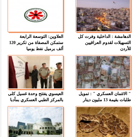
الدهامشة : الداخلية وفرت كل
العلاوين: التوسعة الرابعة
التسهيلات لقدوم العراقيين
ستمكن المصفاة من تكرير 120
للأردن
ألف برميل نفط يوميا
" الائتمان العسكري " : تمويل
العيسوي يفتتح وحدة غسيل كلى
طلبات بقيمة 13 مليون دينار
بالمركز الطبي العسكري بمأدبا