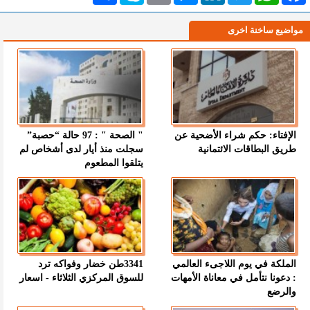
مواضيع ساخنة اخرى
الإفتاء: حكم شراء الأضحية عن
" الصحة " : 97 حالة “حصبة”
طريق البطاقات الائتمانية
سجلت منذ أيار لدى أشخاص لم
يتلقوا المطعوم
الملكة في يوم اللاجىء العالمي
3341طن خضار وفواكه ترد
: دعونا نتأمل في معاناة الأمهات
للسوق المركزي الثلاثاء - اسعار
والرضع