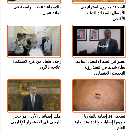
الصحة: مخزون استراتيجي
بالاسماء : تنقلات واسعة في
للأمصال المضادة للدغات
امانة عمان
الأفاعي
عضو في لجنة الاقتصاد النيابية:
إخلاء طفل من غزة لاستكمال
بطء شديد في تنفيذ رؤية
علاجه بالأردن
التحديث الاقتصادي
تسجيل 14 إصابة بالملاريا
ملك إسبانيا : الأردن هو حجر
جميعها إصابات وافدة منذ بداية
الرحى في الاستقرار الإقليمي
العام