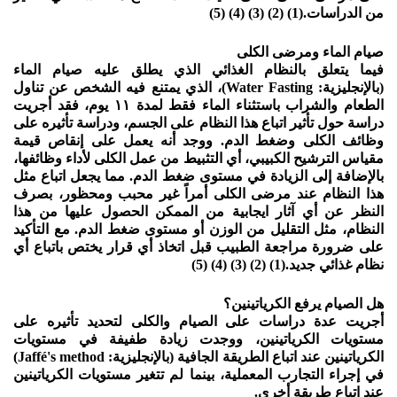
من الدراسات.(1) (2) (3) (4) (5)
صيام الماء ومرضى الكلى
فيما يتعلق بالنظام الغذائي الذي يطلق عليه صيام الماء
(بالإنجليزية: Water Fasting)، الذي يمتنع فيه الشخص عن تناول
الطعام والشراب باستثناء الماء فقط لمدة ١١ يوم، فقد أجريت
دراسة حول تأثير اتباع هذا النظام على الجسم، ودراسة تأثيره على
وظائف الكلى وضغط الدم. ووجد أنه يعمل على إنقاص قيمة
مقياس الترشيح الكبيبي، أي التثبيط من عمل الكلى لأداء وظائفها،
بالإضافة إلى الزيادة في مستوى ضغط الدم. مما يجعل اتباع مثل
هذا النظام عند مرضى الكلى أمراً غير محبب ومحظور، بصرف
النظر عن أي آثار ايجابية من الممكن الحصول عليها من هذا
النظام، مثل التقليل من الوزن أو مستوى ضغط الدم. مع التأكيد
على ضرورة مراجعة الطبيب قبل اتخاذ أي قرار يختص باتباع أي
نظام غذائي جديد.(1) (2) (3) (4) (5)
هل الصيام يرفع الكرياتينين؟
أجريت عدة دراسات على الصيام والكلى لتحديد تأثيره على
مستويات الكرياتينين، ووجدت زيادة طفيفة في مستويات
الكرياتينين عند اتباع الطريقة الجافية (بالإنجليزية: Jaffé's method)
في إجراء التجارب المعملية، بينما لم تتغير مستويات الكرياتينين
عند اتباع طريقة أخرى.