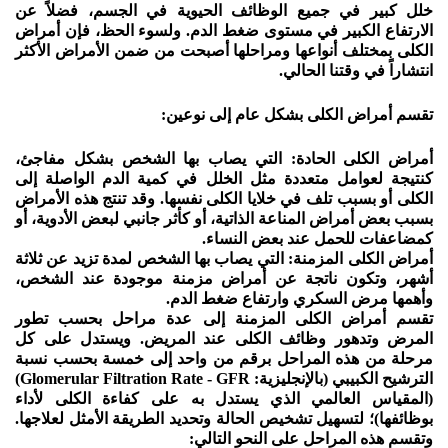
خلل كبير في جميع الوظائف الحيوية في الجسم، فضلاً عن
الارتفاع الكبير في مستوى ضغط الدم. ولسوء الحظ، فإن أمراض
الكلى بمختلف أنواعها ومراحلها أصبحت من ضمن الأمراض الأكثر
انتشاراً في وقتنا الحالي.
تقسم أمراض الكلى بشكل عام إلى نوعين:
أمراض الكلى الحادة: التي يصاب بها الشخص بشكل مفاجئ،
كنتيجة لعوامل متعددة مثل الخلل في كمية الدم الواصلة إلى
الكلى أو بسبب تلف في خلايا الكلى نفسها. وقد تنتج هذه الأمراض
بسبب بعض أمراض المناعة الذاتية، أو كأثر جانبي لبعض الأدوية، أو
كمضاعفات للحمل عند بعض النساء.
أمراض الكلى المزمنة: التي يصاب بها الشخص لمدة تزيد عن ثلاثة
أشهر، وتكون ناتجة عن أمراض مزمنة موجودة عند الشخص،
وأهمها مرض السكري وارتفاع ضغط الدم.
تقسم أمراض الكلى المزمنة إلى عدة مراحل بحسب تطور
المرض وتدهور وظائف الكلى عند المريض. ويستدل على كل
مرحلة من هذه المراحل برقم من واحد إلى خمسة بحسب نسبة
الترشيح الكبيبي (بالإنجليزية: Glomerular Filtration Rate - GFR)
(المقياس العالمي الذي يستدل به على كفاءة الكلى لأداء
بوظائفها)؛ لتسهيل تشخيص الحالة وتحديد الطريقة الأمثل لعلاجها.
وتقسم هذه المراحل على النحو التالي: