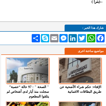
--(بترا )
شارك هذا الخبر :
Facebook
WhatsApp
Twitter
LinkedIn
Messenger
Email
Skype
انشر
مواضيع ساخنة اخرى
الإفتاء: حكم شراء الأضحية عن
" الصحة " : 97 حالة “حصبة”
طريق البطاقات الائتمانية
سجلت منذ أيار لدى أشخاص لم
يتلقوا المطعوم