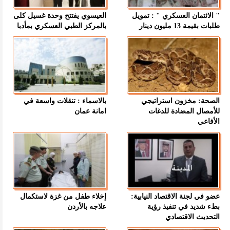
" الائتمان العسكري " : تمويل
العيسوي يفتتح وحدة غسيل كلى
طلبات بقيمة 13 مليون دينار
بالمركز الطبي العسكري بمأدبا
الصحة: مخزون استراتيجي
بالاسماء : تنقلات واسعة في
للأمصال المضادة للدغات
امانة عمان
الأفاعي
عضو في لجنة الاقتصاد النيابية:
إخلاء طفل من غزة لاستكمال
بطء شديد في تنفيذ رؤية
علاجه بالأردن
التحديث الاقتصادي