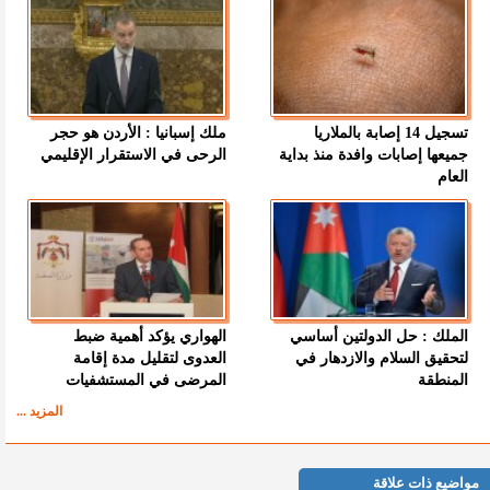
تسجيل 14 إصابة بالملاريا
ملك إسبانيا : الأردن هو حجر
جميعها إصابات وافدة منذ بداية
الرحى في الاستقرار الإقليمي
العام
الملك : حل الدولتين أساسي
الهواري يؤكد أهمية ضبط
لتحقيق السلام والازدهار في
العدوى لتقليل مدة إقامة
المنطقة
المرضى في المستشفيات
المزيد ...
مواضيع ذات علاقة