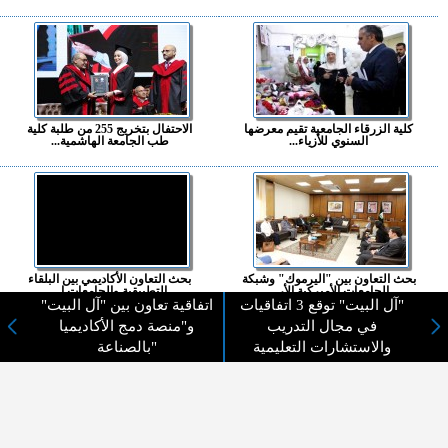
كلية الزرقاء الجامعية تقيم معرضها
الاحتفال بتخريج 255 من طلبة كلية
السنوي للأزياء...
طب الجامعة الهاشمية...
بحث التعاون بين "اليرموك" وشبكة
بحث التعاون الأكاديمي بين البلقاء
الجامعات الأميركية الأر...
التطبيقية والجامعات ا...
"آل البيت" توقع 3 اتفاقيات
اتفاقية تعاون بين "آل البيت"
في مجال التدريب
و"منصة دمج الأكاديميا
المزيد ...
والاستشارات التعليمية
بالصناعة"
اختيارات القراء