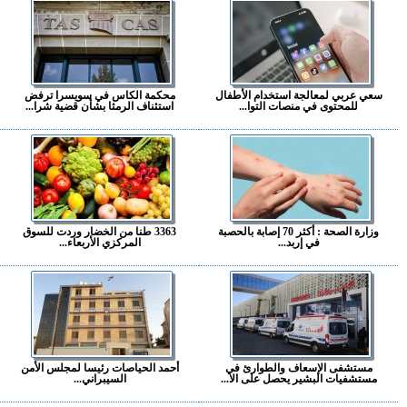
سعي عربي لمعالجة استخدام الأطفال
محكمة الكاس في سويسرا ترفض
للمحتوى في منصات التوا...
استئناف الرمثا بشأن قضية شرا...
وزارة الصحة : أكثر 70 إصابة بالحصبة
3363 طنا من الخضار وردت للسوق
في إربد...
المركزي الأربعاء...
مستشفى الإسعاف والطوارئ في
أحمد الحياصات رئيسا لمجلس الأمن
مستشفيات البشير يحصل على الا...
السيبراني...