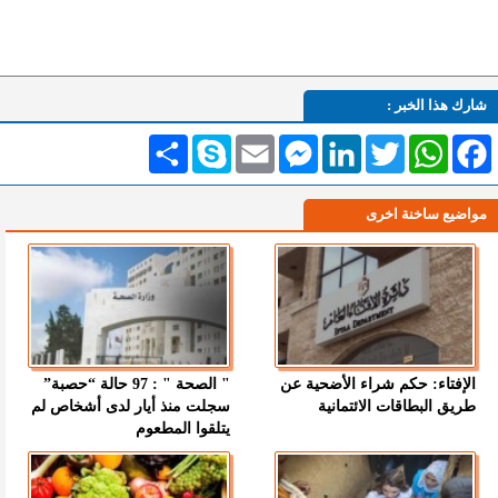
شارك هذا الخبر :
Facebook
WhatsApp
Twitter
LinkedIn
Messenger
Email
Skype
انشر
مواضيع ساخنة اخرى
الإفتاء: حكم شراء الأضحية عن
" الصحة " : 97 حالة “حصبة”
طريق البطاقات الائتمانية
سجلت منذ أيار لدى أشخاص لم
يتلقوا المطعوم