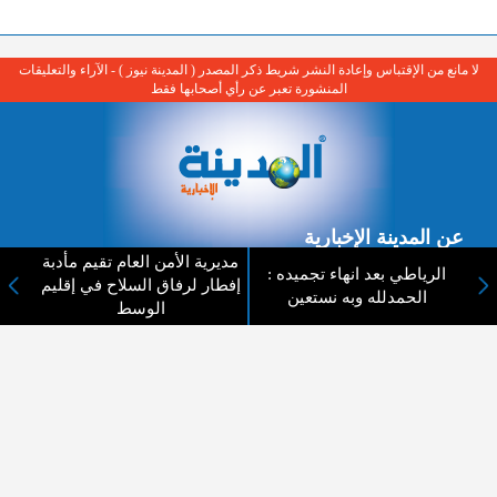
لا مانع من الإقتباس وإعادة النشر شريط ذكر المصدر ( المدينة نيوز ) - الآراء والتعليقات
المنشورة تعبر عن رأي أصحابها فقط
عن المدينة الإخبارية
مديرية الأمن العام تقيم مأدبة
الرياطي بعد انهاء تجميده :
المدينة الإخبارية صحيفة الكترونية شاملة تابعة لشركة قنوات البث
إفطار لرفاق السلاح في إقليم
الحمدلله وبه نستعين
الاردنية تنقل الاخبار المحلية الأردنية وأخبار فلسطين وأبرز الأخبار
الوسط
العربية والدولية لحظة حدوثها بمهنية رفيعة ليكون العالم بما يجري
فيه وحوله بين يديكم بالكلمة والصورة من مصادرها الحقيقية.
عن الشركة
اتصل بنا
الهيكل التنظيمي
اعلن معنا
ارسل خبر او صورة