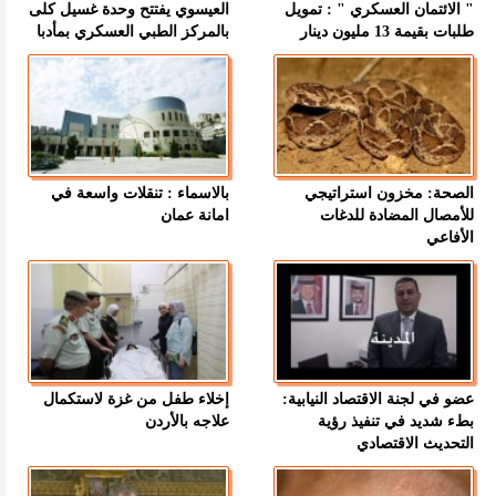
" الائتمان العسكري " : تمويل
العيسوي يفتتح وحدة غسيل كلى
طلبات بقيمة 13 مليون دينار
بالمركز الطبي العسكري بمأدبا
الصحة: مخزون استراتيجي
بالاسماء : تنقلات واسعة في
للأمصال المضادة للدغات
امانة عمان
الأفاعي
عضو في لجنة الاقتصاد النيابية:
إخلاء طفل من غزة لاستكمال
بطء شديد في تنفيذ رؤية
علاجه بالأردن
التحديث الاقتصادي