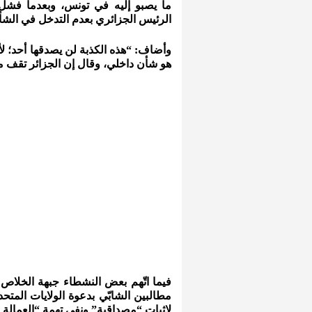
ما يصبو إليه في تونس، وبعدما فشل 
الرئيس الجزائري بعدم التدخل في الشأ
وأضاف: “هذه الكذبة لن يصدقها أحد؛ ل
هو شأن داخلي، وقال إن الجزائر تقف م
فيما اتّهم بعض النشطاء جبهة الخلاص 
مطالبين الشابّي بدعوة الولايات المت
لإثبات “مصداقية” ونفى تهمة “العمالة ل