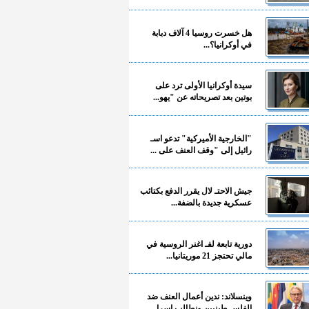
هل خسرت روسيا 4 آلاف دبابة
في أوكرانيا؟...
سيدة أوكرانيا الأولى ترد على
بوتين بعد تصريحاته عن "يهو...
"الخارجية الأميركية" تدعو اسـ
رائيل إلى "وقف العنف على ...
جيش الاحتـ لال يقرر الدفع بكتائب
عسكرية جديدة بالضفة...
دورية تابعة لفـ اغنر الروسية في
مالي تحتجز 21 موريتانيا...
وينسلاند: ندين أعمال العنف ضد
الفلسـ طينيين ونطالب إسرا...