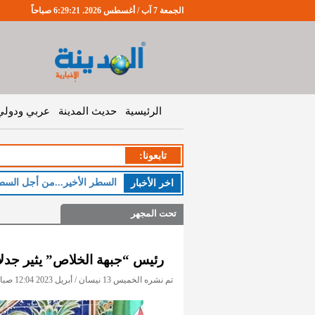
الجمعة 7 آب / أغسطس 2026. 6:29:22 صباحاً
الرئيسية
حديث المدينة
عربي ودولي
تابعونا:
ال
اخر اﻷخبار
تحت المجهر
رئيس “جبهة الخلاص” يثير جدلا
تم نشره الخميس 13 نيسان / أبريل 2023 12:04 صباحاً