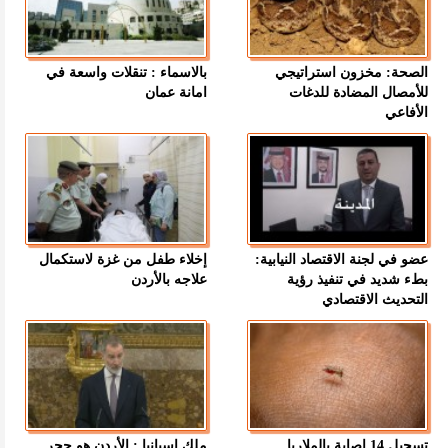
الصحة: مخزون استراتيجي
بالاسماء : تنقلات واسعة في
للأمصال المضادة للدغات
امانة عمان
الأفاعي
عضو في لجنة الاقتصاد النيابية:
إخلاء طفل من غزة لاستكمال
بطء شديد في تنفيذ رؤية
علاجه بالأردن
التحديث الاقتصادي
تسجيل 14 إصابة بالملاريا
ملك إسبانيا : الأردن هو حجر