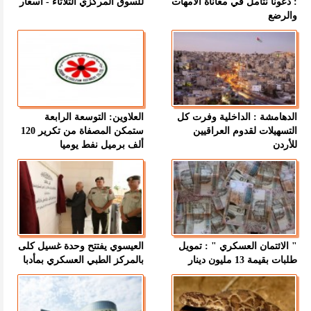
: دعونا نتأمل في معاناة الأمهات
للسوق المركزي الثلاثاء - اسعار
والرضع
الدهامشة : الداخلية وفرت كل
العلاوين: التوسعة الرابعة
التسهيلات لقدوم العراقيين
ستمكن المصفاة من تكرير 120
للأردن
ألف برميل نفط يوميا
" الائتمان العسكري " : تمويل
العيسوي يفتتح وحدة غسيل كلى
طلبات بقيمة 13 مليون دينار
بالمركز الطبي العسكري بمأدبا