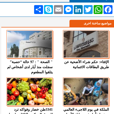
Facebook
WhatsApp
Twitter
LinkedIn
Messenger
Email
Skype
انشر
مواضيع ساخنة اخرى
الإفتاء: حكم شراء الأضحية عن
" الصحة " : 97 حالة “حصبة”
طريق البطاقات الائتمانية
سجلت منذ أيار لدى أشخاص لم
يتلقوا المطعوم
الملكة في يوم اللاجىء العالمي
3341طن خضار وفواكه ترد