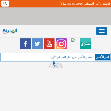
الجمعة 7 آب / أغسطس 2026. 8:24:1 صباحاً
Toggle
navigation
اخر اﻷخبار
السطر الأخير...من أجل السطر الأول