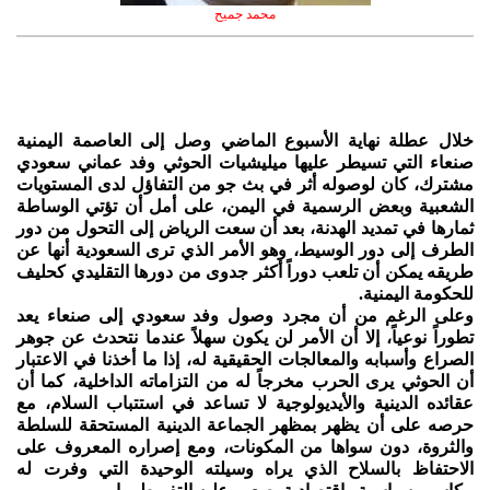
محمد جميح
خلال عطلة نهاية الأسبوع الماضي وصل إلى العاصمة اليمنية
صنعاء التي تسيطر عليها ميليشيات الحوثي وفد عماني سعودي
مشترك، كان لوصوله أثر في بث جو من التفاؤل لدى المستويات
الشعبية وبعض الرسمية في اليمن، على أمل أن تؤتي الوساطة
ثمارها في تمديد الهدنة، بعد أن سعت الرياض إلى التحول من دور
الطرف إلى دور الوسيط، وهو الأمر الذي ترى السعودية أنها عن
طريقه يمكن أن تلعب دوراً أكثر جدوى من دورها التقليدي كحليف
للحكومة اليمنية.
وعلى الرغم من أن مجرد وصول وفد سعودي إلى صنعاء يعد
تطوراً نوعياً، إلا أن الأمر لن يكون سهلاً عندما نتحدث عن جوهر
الصراع وأسبابه والمعالجات الحقيقية له، إذا ما أخذنا في الاعتبار
أن الحوثي يرى الحرب مخرجاً له من التزاماته الداخلية، كما أن
عقائده الدينية والأيديولوجية لا تساعد في استتباب السلام، مع
حرصه على أن يظهر بمظهر الجماعة الدينية المستحقة للسلطة
والثروة، دون سواها من المكونات، ومع إصراره المعروف على
الاحتفاظ بالسلاح الذي يراه وسيلته الوحيدة التي وفرت له