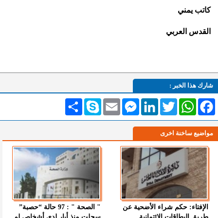
كاتب يمني
القدس العربي
شارك هذا الخبر :
Facebook
WhatsApp
Twitter
LinkedIn
Messenger
Email
Skype
انشر
مواضيع ساخنة اخرى
الإفتاء: حكم شراء الأضحية عن
" الصحة " : 97 حالة “حصبة”
طريق البطاقات الائتمانية
سجلت منذ أيار لدى أشخاص لم