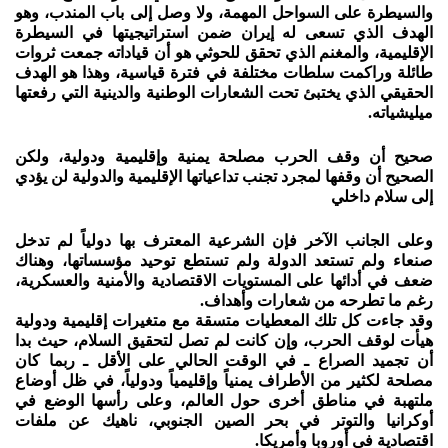
والسيطرة على السواحل المهمة، ولا وصل إلى باب المندب، وهو
الهدف الذي تسعى له إيران ضمن استراتيجيتها في السيطرة
الإقليمية، والمغنم الذي تحقق للحوثي هو أن قياداته جمعت ثروات
طائلة وراكمت سلطات مختلفة في فترة قياسية، وهذا هو الهدف
الحقيقي الذي يختبئ تحت الشعارات الوطنية والدينية التي رفعتها
ميليشياته.
صحيح أن وقف الحرب مصلحة يمنية وإقليمية ودولية، ولكن
الصحيح أن وقفها لمجرد تجنب تداعياتها الإقليمية والدولية لن يؤدي
إلى سلام داخلي
وعلى الجانب الآخر فإن الشرعية المعترف بها دولياً لم تدخل
صنعاء ولم تستعد الدولة ولم تستطع توحيد مؤسساتها، وهناك
ضعف في أدائها على المستويات الاقتصادية والأمنية والعسكرية،
رغم ما تطرحه من شعارات وأهداف.
وقد جاءت كل تلك المعطيات متسقة مع متغيرات إقليمية ودولية
هيأت لوقف الحرب، وإن كانت لم تصل لتحقيق السلام، حيث بدا
أن تجميد الصراع ـ في الوقت الحالي على الأقل ـ ربما كان
مصلحة لكثير من الأطراف يمنياً وإقليمياً ودولياً، في ظل أوضاع
ملتهبة في مناطق أخرى حول العالم، وعلى رأسها الوضع في
أوكرانيا والتوتر في بحر الصين الجنوبي، ناهيك عن ملفات
اقتصادية في أوروبا وأمريكا.