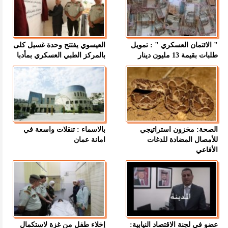
" الائتمان العسكري " : تمويل
العيسوي يفتتح وحدة غسيل كلى
طلبات بقيمة 13 مليون دينار
بالمركز الطبي العسكري بمأدبا
الصحة: مخزون استراتيجي
بالاسماء : تنقلات واسعة في
للأمصال المضادة للدغات
امانة عمان
الأفاعي
عضو في لجنة الاقتصاد النيابية:
إخلاء طفل من غزة لاستكمال