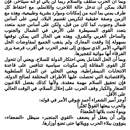
وبما أن الحرب ستقف والسلام ربما لن يأتي أو أنه سيتأخر، فإن
البلاد يمكن أن تدخل حالة اللاحرب واللاسلم، مع احتفاظ كل
طرف يمني بما لديه من إمكانات وموارد بشرية وطبيعية، وهذه مع
الزمن وصفة حقيقية لتكريس تقسيم البلاد، ليس على أساس
شمال وجنوب، كما كان من قبل، ولكن على أساس جديد متعدد
بتعدد القوى المسيطرة على الأرض في الشمال والجنوب
والساحل الغربي والشرق، وهذه هي الحال التي يمكن توقعها
بسهولة إذا وقفت المعارك ولم يذهب الجميع لمفاوضات الحل
النهائي، الأمر الذي سيؤدي إلى تفجر الحرب في أقرب فرصة يرى
الفرقاء أنها مواتية لتفجيرها.
وبما أن الحل الشامل يعني احتكار الدولة للسلاح، ويعني أن تتحول
كل القوى المقاتلة إلى مكونات سياسية تتنافس على قاعدة
الانتخابات الديمقراطية، ويعني التخلي عن المزايا السلطوية
والاقتصادية التي تحصلت عليها الأطراف المختلفة لصالح الدولة،
فإن تحقيق السلام مهمة معقدة، ولأنها كذلك يفضل اللاعبون
الصغار والكبار وقف الحرب على إحلال السلام، في الوقت الحالي
على الأقل.
أوجز أمير الشعراء أحمد شوقي الأمر في قوله:
والحرب يبعثها القويُّ تَجَبُّراً
وينوءُ تحت بلائها الضُعفاءُ
وإلى أن يعقل أو يضعف «القوي المتجبر» سيظل «الضعفاء»
ينوؤون ببلاء الحرب وويلاتها حتى تضع أوزارها.