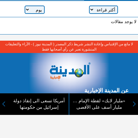
لا يوجد مقالات
لا مانع من الإقتباس وإعادة النشر شريط ذكر المصدر ( المدينة نيوز ) - الآراء والتعليقات
المنشورة تعبر عن رأي أصحابها فقط
عن المدينة الإخبارية
«مليار لايك» لقطة الإمام …
أمريكا تسعى الى إنقاذ دولة
المدينة الإخبارية صحيفة الكترونية شاملة تابعة لشركة قنوات البث
مليار أسف على الأقصى
إسرائيل من حكومتها
الاردنية تنقل الاخبار المحلية الأردنية وأخبار فلسطين وأبرز الأخبار
العربية والدولية لحظة حدوثها بمهنية رفيعة ليكون العالم بما يجري
فيه وحوله بين يديكم بالكلمة والصورة من مصادرها الحقيقية.
عن الشركة