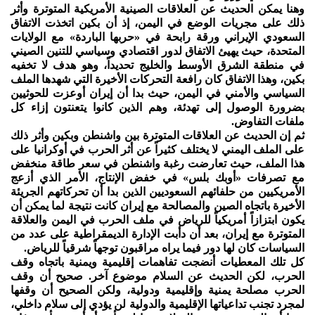
وهنا يمكن الحديث عن العلاقات الصينية الأمريكية المتوترة وأثر
ذلك على مجريات الوضع في اليمن، إذ أن بكين اتخذت الاتفاق
السعودي الإيراني ورقة رابحة في «حربها الباردة» مع الولايات
المتحدة، حيث يهيئ الاتفاق لدور اقتصادي وسياسي للتنين الصيني
في منطقة الشرق الأوسط والخليج تحديداً، وهو هدف لا تخفيه
بكين، وهذا الاتفاق كان رافعة التحركات الأخيرة التي شهدها الملف
السياسي والأمني في اليمن، حيث بدا أن إيران أوعزت للحوثيين
بضرورة الوصول إلى تهدئة، وهم الذين كانوا يتعنتون إزاء كل
ملفات التفاوض.
ثم إن الحديث عن العلاقات المتوترة بين واشنطن وبكين وأثر ذلك
على الملف اليمني لا يختلف كثيراً عن أثر الحرب في أوكرانيا على
هذا الملف، حيث تعارضت رغبة واشنطن في سعر طاقة منخفض
مع تصرفات «أوبك بلس» في خفض الإنتاج، الأمر الذي أزعج
الأمريكيين من حلفائهم السعوديين الذين بدا أن تحركاتهم الجريئة
الأخيرة باتجاه الصين والمصالحة مع إيران كانت نتيجة لما يمكن أن
يكون ابتزازاً أمريكياً للرياض في ملف الحرب في اليمن والعلاقة
المتوترة مع إيران، بعد أن دأبت الإدارة الديمقراطية على عدد من
السياسات كان لها دور فيما يراه مراقبون توجهاً شرقياً للرياض.
كل تلك المعطيات أنضجت تفاهمات إقليمية ويمنية باتجاه وقف
الحرب، لكن الحديث عن السلام موضوع آخر. صحيح أن وقف
الحرب مصلحة يمنية وإقليمية ودولية، ولكن الصحيح أن وقفها
لمجرد تجنب تداعياتها الإقليمية والدولية لن يؤدي إلى سلام داخلي،