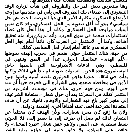
مكاسب سياسية واقتصادية يصعب عليه التفريط بها.
وهنا سنعرض بعض المراحل والظروف التي هيأت لزيارة الوفد
السعودي إلى صنعاء، تلك الظروف التي يأتي في مقدمتها مراوحة
الأوضاع العسكرية مكانها، الأمر الذي هيأ الفرصة للبحث عن حل
سياسي لا يبدو أنه أقل صعوبة من الحل العسكري. وقد كان ضمن
أسباب مراوحة الحل العسكري مكانه أن هذا الحل كان غطاء
لاستثمارات ضخمة في سوق الحرب، وأنه لم يكن يراد منه تحقيق
أهدافه، وكما أن الاستثمار في الحرب كان عائقاً أمام إنجاز الحل
العسكري فإنه يبدو عائقاً أمام إنجاز الحل السياسي كذلك.
من جهة، هناك استثمار حوثي ضخم في «حرب إلهية» يخوضها
«عَلَم الهدى» عبدالملك الحوثي، تبدأ في اليمن وتنتهي في
فلسطين، وهي الدعاية الأيديولوجية التي باسمها خاض
المستثمرون هذه الحرب لسنوات طويلة لم تبدأ في 2014، ولكنها
بدأت في 2004، عندما هاجم الحوثيون نقطة أمنية وقتلوا جنود
الأمن في محافظة صعدة، وهي الشرارة التي فجرت حرباً لم تنته
حتى اليوم، ومن جهة أخرى، هناك في مؤسسة الشرعية من
استثمر كذلك في المعركة بعد أن حول شعار «استعادة الشرعية»
إلى متجر كبير باع فيه الشعارات والأوهام، ناهيك عن أن هدف
استعادة الشرعية أخفى تحته أهدافاً أخرى إقليمية ودولية.
ولأن ما رُفع كان مجرد شعارات، ولأن الهدف كان مختلفاً عن
الشعار، لذلك لم يصل أي طرف إلى ما يصبو إليه، فلا الحوثي
بسط سيطرته على اليمن، ولا هو حقق شعار «طرد المحتل» ولا
حافظ على السيادة، ولا حقق حلمه في حيازة منابع النفط