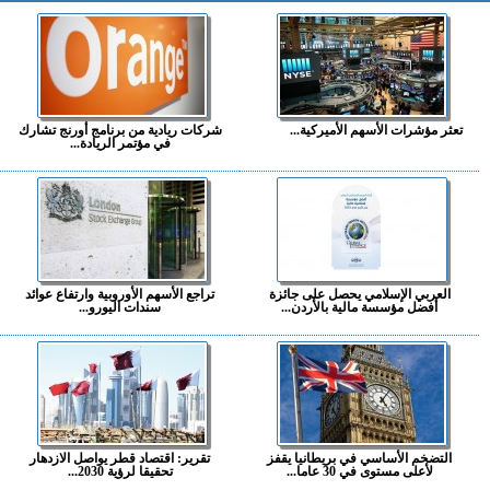
تعثر مؤشرات الأسهم الأميركية...
شركات ريادية من برنامج أورنج تشارك
في مؤتمر الريادة...
العربي الإسلامي يحصل على جائزة
تراجع الأسهم الأوروبية وارتفاع عوائد
أفضل مؤسسة مالية بالأردن...
سندات اليورو...
التضخم الأساسي في بريطانيا يقفز
تقرير: اقتصاد قطر يواصل الازدهار
لأعلى مستوى في 30 عاما...
تحقيقا لرؤية 2030...