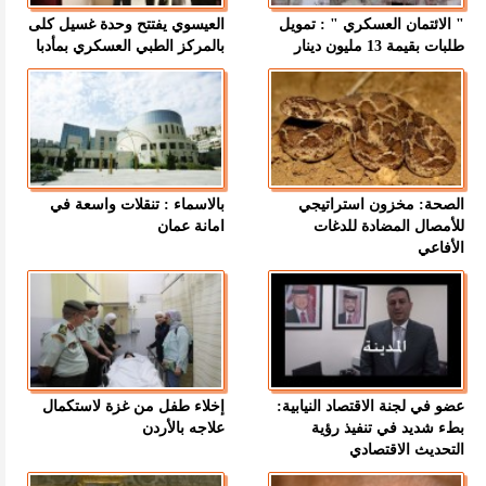
" الائتمان العسكري " : تمويل
العيسوي يفتتح وحدة غسيل كلى
طلبات بقيمة 13 مليون دينار
بالمركز الطبي العسكري بمأدبا
الصحة: مخزون استراتيجي
بالاسماء : تنقلات واسعة في
للأمصال المضادة للدغات
امانة عمان
الأفاعي
عضو في لجنة الاقتصاد النيابية:
إخلاء طفل من غزة لاستكمال
بطء شديد في تنفيذ رؤية
علاجه بالأردن
التحديث الاقتصادي