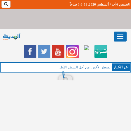
الخميس 6 آب / أغسطس 2026. 8:8:52 صباحاً
Toggle
navigation
اخر اﻷخبار
السطر الأخير...من أجل السطر الأول