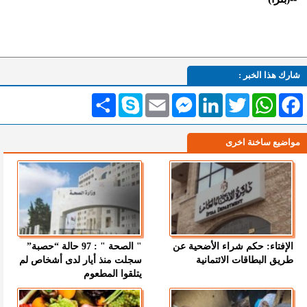
شارك هذا الخبر :
Facebook
WhatsApp
Twitter
LinkedIn
Messenger
Email
Skype
انشر
مواضيع ساخنة اخرى
الإفتاء: حكم شراء الأضحية عن
" الصحة " : 97 حالة “حصبة”
طريق البطاقات الائتمانية
سجلت منذ أيار لدى أشخاص لم
يتلقوا المطعوم