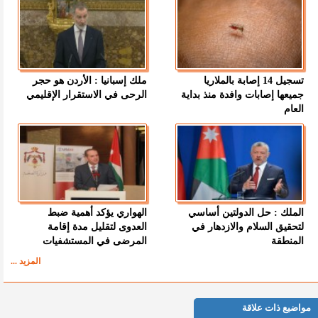
تسجيل 14 إصابة بالملاريا
ملك إسبانيا : الأردن هو حجر
جميعها إصابات وافدة منذ بداية
الرحى في الاستقرار الإقليمي
العام
الملك : حل الدولتين أساسي
الهواري يؤكد أهمية ضبط
لتحقيق السلام والازدهار في
العدوى لتقليل مدة إقامة
المنطقة
المرضى في المستشفيات
المزيد ...
مواضيع ذات علاقة