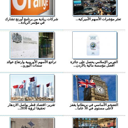
تعثر مؤشرات الأسهم الأميركية...
شركات ريادية من برنامج أورنج تشارك
في مؤتمر الريادة...
العربي الإسلامي يحصل على جائزة
تراجع الأسهم الأوروبية وارتفاع عوائد
أفضل مؤسسة مالية بالأردن...
سندات اليورو...
التضخم الأساسي في بريطانيا يقفز
تقرير: اقتصاد قطر يواصل الازدهار
لأعلى مستوى في 30 عاما...
تحقيقا لرؤية 2030...