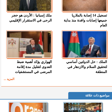
تسجيل 14 إصابة بالملاريا
ملك إسبانيا : الأردن هو حجر
جميعها إصابات وافدة منذ بداية
الرحى في الاستقرار الإقليمي
العام
الملك : حل الدولتين أساسي
الهواري يؤكد أهمية ضبط
لتحقيق السلام والازدهار في
العدوى لتقليل مدة إقامة
المنطقة
المرضى في المستشفيات
المزيد ...
مواضيع ذات علاقة