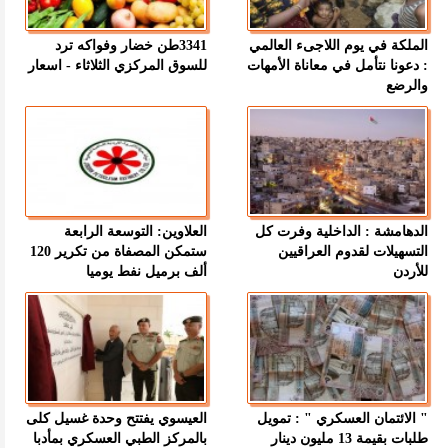
الملكة في يوم اللاجىء العالمي
3341طن خضار وفواكه ترد
: دعونا نتأمل في معاناة الأمهات
للسوق المركزي الثلاثاء - اسعار
والرضع
الدهامشة : الداخلية وفرت كل
العلاوين: التوسعة الرابعة
التسهيلات لقدوم العراقيين
ستمكن المصفاة من تكرير 120
للأردن
ألف برميل نفط يوميا
" الائتمان العسكري " : تمويل
العيسوي يفتتح وحدة غسيل كلى
طلبات بقيمة 13 مليون دينار
بالمركز الطبي العسكري بمأدبا