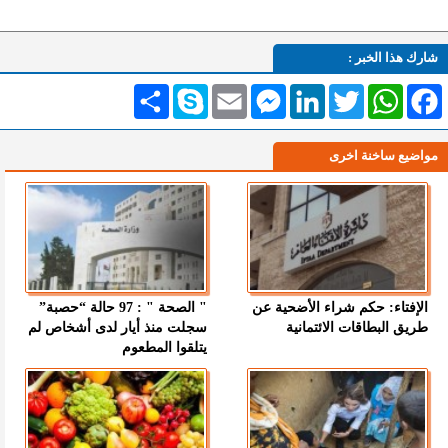
شارك هذا الخبر :
Facebook
WhatsApp
Twitter
LinkedIn
Messenger
Email
Skype
انشر
مواضيع ساخنة اخرى
الإفتاء: حكم شراء الأضحية عن
" الصحة " : 97 حالة “حصبة”
طريق البطاقات الائتمانية
سجلت منذ أيار لدى أشخاص لم
يتلقوا المطعوم