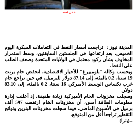
حقل نفط
المدينة نيوز :- تراجعت أسعار النفط في التعاملات المبكرة اليوم
الخميس، بعد ارتفاعها في الجلستين السابقتين، وسط استمرار
المخاوف بشأن ركود محتمل في الولايات المتحدة وضعف الطلب
على النفط.
وبحسب وكالة "بلومبيرغ" للأخبار الاقتصادية، انخفض خام برنت
19 سنتا، 0.2 بالمئة، إلى 87.14 دولار للبرميل، في حين تراجع خام
غرب تكساس الوسيط الأميركي 16 سنتا، 0.2 بالمئة، إلى 83.10
دولار.
وسجلت مخزونات الخام الأميركية زيادة طفيفة، إذ أعلنت إدارة
معلومات الطاقة أمس، أن مخزونات الخام ارتفعت 597 ألف
برميل في الأسبوع الماضي، فيما سجلت مخزونات البنزين ونواتج
التقطير تراجعا أقل من المتوقع.
--(بترا)