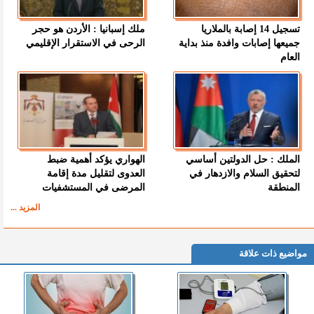
تسجيل 14 إصابة بالملاريا
ملك إسبانيا : الأردن هو حجر
جميعها إصابات وافدة منذ بداية
الرحى في الاستقرار الإقليمي
العام
الملك : حل الدولتين أساسي
الهواري يؤكد أهمية ضبط
لتحقيق السلام والازدهار في
العدوى لتقليل مدة إقامة
المنطقة
المرضى في المستشفيات
المزيد ...
مواضيع ذات علاقة