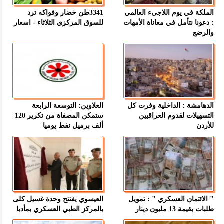
الملكة في يوم اللاجىء العالمي
3341طن خضار وفواكه ترد
: دعونا نتأمل في معاناة الأمهات
للسوق المركزي الثلاثاء - اسعار
والرضع
الدهامشة : الداخلية وفرت كل
العلاوين: التوسعة الرابعة
التسهيلات لقدوم العراقيين
ستمكن المصفاة من تكرير 120
للأردن
ألف برميل نفط يوميا
" الائتمان العسكري " : تمويل
العيسوي يفتتح وحدة غسيل كلى
طلبات بقيمة 13 مليون دينار
بالمركز الطبي العسكري بمأدبا