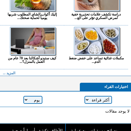
دراسة تكشف علامات تحذيرية خفية
إليك أكواب الشاي المطلوب شربها
لمرض السكري تؤثر على الع...
يومياً لحماية صحتك...
مكملات غذائية تساعد على خفض ضغط
كيف ستبدو أشكالنا بعد 70 عام من
الدم...
العمل بالمنزل؟...
المزيد ...
اختيارات القراء
لا يوجد مقالات
نصائح مهمة لتسريع عملية
الأظافر تكشف أسراراً صحية