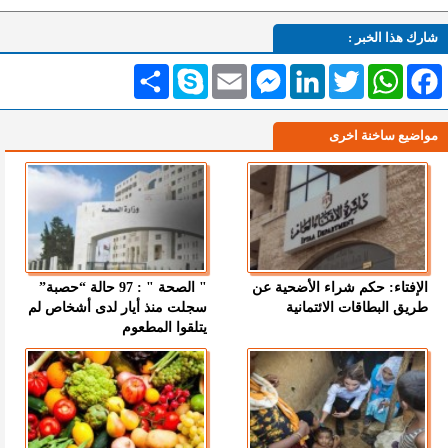
شارك هذا الخبر :
Facebook
WhatsApp
Twitter
LinkedIn
Messenger
Email
Skype
انشر
مواضيع ساخنة اخرى
الإفتاء: حكم شراء الأضحية عن
" الصحة " : 97 حالة “حصبة”
طريق البطاقات الائتمانية
سجلت منذ أيار لدى أشخاص لم
يتلقوا المطعوم