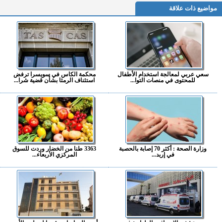
مواضيع ذات علاقة
سعي عربي لمعالجة استخدام الأطفال
محكمة الكاس في سويسرا ترفض
للمحتوى في منصات التوا...
استئناف الرمثا بشأن قضية شرا...
وزارة الصحة : أكثر 70 إصابة بالحصبة
3363 طنا من الخضار وردت للسوق
في إربد...
المركزي الأربعاء...