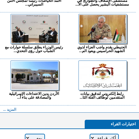
مستشفى الإسعاف والطوارئ في
أحمد الحياصات رئيسا لمجلس الأمن
مستشفيات البشير يحصل على الا...
السيبراني...
الحنيطي يقدم واجب العزاء لذوي
رئيس الوزراء يطلق سلسلة حوارات مع
الشهيد الحراسيس ويعود الم...
الشباب حول رؤى التحدي...
رابط إلكتروني لتدقيق بيانات
الأردن يدين الاعتداءات الإسرائيلية
المتقدمين لوظائف الفئة الثا...
والمصادقة على بناء أ...
المزيد ...
اختيارات القراء