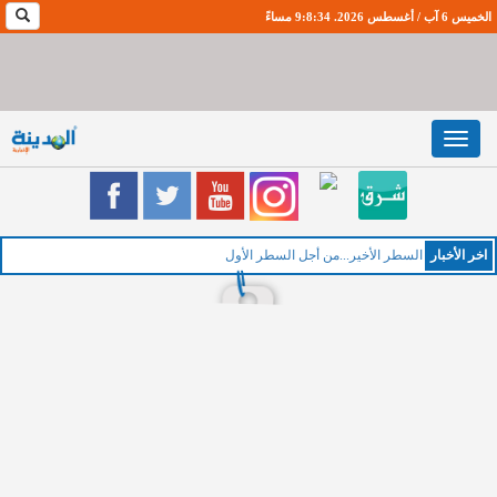
الخميس 6 آب / أغسطس 2026. 9:8:35 مساءً
Toggle
navigation
اخر اﻷخبار
السطر الأخير...من أجل السطر الأول