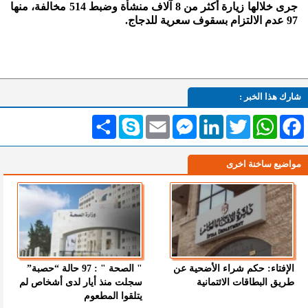
جرى خلالها زيارة أكثر من 8 آلاف منشأة وضبط 514 مخالفة، منها
97 عدم الالتزام بسقوف سعرية للدجاج.
شارك هذا الخبر :
Facebook
WhatsApp
Twitter
LinkedIn
Messenger
Email
Skype
انشر
مواضيع ساخنة اخرى
الإفتاء: حكم شراء الأضحية عن
" الصحة " : 97 حالة “حصبة”
طريق البطاقات الائتمانية
سجلت منذ أيار لدى أشخاص لم
يتلقوا المطعوم