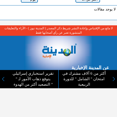
لا يوجد مقالات
لا مانع من الإقتباس وإعادة النشر شريط ذكر المصدر ( المدينة نيوز ) - الآراء والتعليقات
المنشورة تعبر عن رأي أصحابها فقط
عن المدينة الإخبارية
أكثر من 6 آلاف مشترك في
تقرير استخباري إسرائيلي
المدينة الإخبارية صحيفة الكترونية شاملة تابعة لشركة قنوات البث
امتحان " الشامل " للدورة
يتوقع ذهاب الأمور لـ "
الاردنية تنقل الاخبار المحلية الأردنية وأخبار فلسطين وأبرز الأخبار
الربيعية
التصعيد أكثر من الهدوء "
العربية والدولية لحظة حدوثها بمهنية رفيعة ليكون العالم بما يجري
فيه وحوله بين يديكم بالكلمة والصورة من مصادرها الحقيقية.
عن الشركة
اتصل بنا