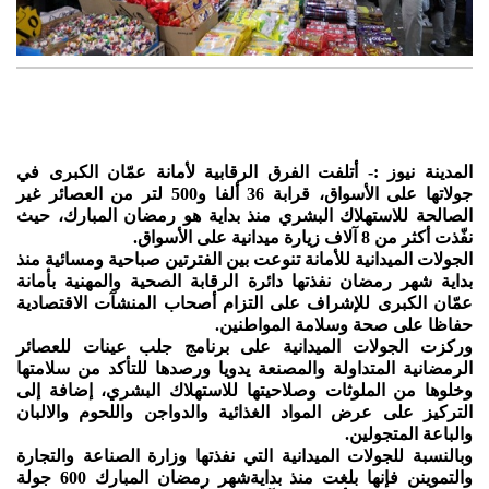
المدينة نيوز :- أتلفت الفرق الرقابية لأمانة عمّان الكبرى في
جولاتها على الأسواق، قرابة 36 ألفا و500 لتر من العصائر غير
الصالحة للاستهلاك البشري منذ بداية هو رمضان المبارك، حيث
نفّذت أكثر من 8 آلاف زيارة ميدانية على الأسواق.
الجولات الميدانية للأمانة تنوعت بين الفترتين صباحية ومسائية منذ
بداية شهر رمضان نفذتها دائرة الرقابة الصحية والمهنية بأمانة
عمّان الكبرى للإشراف على التزام أصحاب المنشآت الاقتصادية
حفاظا على صحة وسلامة المواطنين.
وركزت الجولات الميدانية على برنامج جلب عينات للعصائر
الرمضانية المتداولة والمصنعة يدويا ورصدها للتأكد من سلامتها
وخلوها من الملوثات وصلاحيتها للاستهلاك البشري، إضافة إلى
التركيز على عرض المواد الغذائية والدواجن واللحوم والالبان
والباعة المتجولين.
وبالنسبة للجولات الميدانية التي نفذتها وزارة الصناعة والتجارة
والتموينن فإنها بلغت منذ بدايةشهر رمضان المبارك 600 جولة