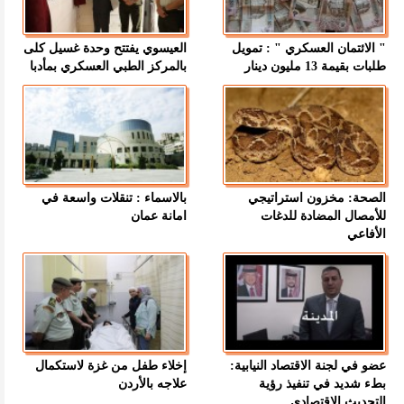
" الائتمان العسكري " : تمويل
العيسوي يفتتح وحدة غسيل كلى
طلبات بقيمة 13 مليون دينار
بالمركز الطبي العسكري بمأدبا
الصحة: مخزون استراتيجي
بالاسماء : تنقلات واسعة في
للأمصال المضادة للدغات
امانة عمان
الأفاعي
عضو في لجنة الاقتصاد النيابية:
إخلاء طفل من غزة لاستكمال
بطء شديد في تنفيذ رؤية
علاجه بالأردن
التحديث الاقتصادي