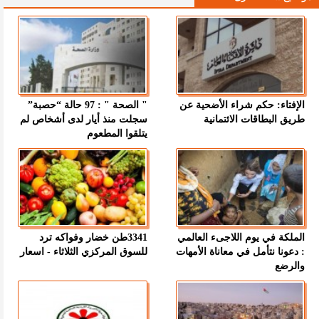
الإفتاء: حكم شراء الأضحية عن
" الصحة " : 97 حالة “حصبة”
طريق البطاقات الائتمانية
سجلت منذ أيار لدى أشخاص لم
يتلقوا المطعوم
الملكة في يوم اللاجىء العالمي
3341طن خضار وفواكه ترد
: دعونا نتأمل في معاناة الأمهات
للسوق المركزي الثلاثاء - اسعار
والرضع