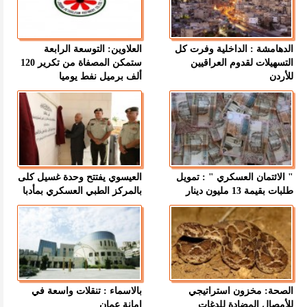
الدهامشة : الداخلية وفرت كل
العلاوين: التوسعة الرابعة
التسهيلات لقدوم العراقيين
ستمكن المصفاة من تكرير 120
للأردن
ألف برميل نفط يوميا
" الائتمان العسكري " : تمويل
العيسوي يفتتح وحدة غسيل كلى
طلبات بقيمة 13 مليون دينار
بالمركز الطبي العسكري بمأدبا
الصحة: مخزون استراتيجي
بالاسماء : تنقلات واسعة في
للأمصال المضادة للدغات
امانة عمان