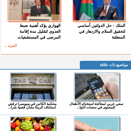
الملك : حل الدولتين أساسي
الهواري يؤكد أهمية ضبط
لتحقيق السلام والازدهار في
العدوى لتقليل مدة إقامة
المنطقة
المرضى في المستشفيات
المزيد ...
مواضيع ذات علاقة
سعي عربي لمعالجة استخدام الأطفال
محكمة الكاس في سويسرا ترفض
للمحتوى في منصات التوا...
استئناف الرمثا بشأن قضية شرا...