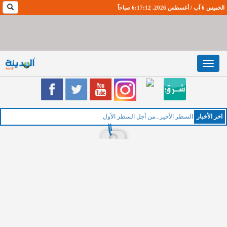
الخميس 6 آب / أغسطس 2026. 6:17:13 صباحاً
Toggle
navigation
اخر اﻷخبار
السطر الأخير...من أجل السطر الأول