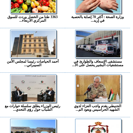
وزارة الصحة : أكثر 70 إصابة بالحصبة
3363 طنا من الخضار وردت للسوق
في إربد...
المركزي الأربعاء...
مستشفى الإسعاف والطوارئ في
أحمد الحياصات رئيسا لمجلس الأمن
مستشفيات البشير يحصل على الا...
السيبراني...
الحنيطي يقدم واجب العزاء لذوي
رئيس الوزراء يطلق سلسلة حوارات مع
الشهيد الحراسيس ويعود الم...
الشباب حول رؤى التحدي...