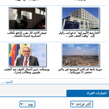
"الخارجية الأميركية" تدعو اسـ رائيل
جيش الاحتـ لال يقرر الدفع بكتائب
إلى "وقف العنف على ...
عسكرية جديدة بالضفة...
دورية تابعة لفـ اغنر الروسية في مالي
وينسلاند: ندين أعمال العنف ضد الفلسـ
تحتجز 21 موريتانيا...
طينيين ونطالب إسرا...
المزيد ...
اختيارات القراء