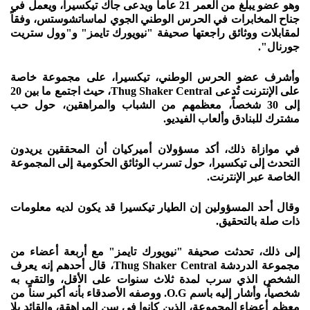
وهو عضو يبلغ من العمر 21 عاماً ويدعى جاك تيكسيرا، ويعمل في
جناح المخابرات في الحرس الوطني الجوي لماساتشوستس، وفقاً
لمقابلات ووثائق راجعتها صحيفة "نيويورك تايمز" و"وول ستريت
جورنال".
وأشرف عضو الحرس الوطني، تيكسيرا، على مجموعة خاصة
على الإنترنت تُدعى Thug Shaker Central، حيث اجتمع ما بين 20
إلى 30 شخصاً، معظمهم من الشباب والمراهقين، حول حب
مشترك للبنادق وألعاب الفيديو.
في موازاة ذلك، أكد مسؤولان أميركيان أن المحققين يريدون
التحدث إلى تيكسيرا، حول تسرب الوثائق الحكومية إلى المجموعة
الخاصة عبر الإنترنت.
وقال أحد المسؤولين إن الطيار تيكسيرا قد يكون لديه معلومات
ذات صلة بالتحقيق.
إلى ذلك، تحدثت صحيفة "نيويورك تايمز" مع أربعة أعضاء من
مجموعة الدردشة Thug Shaker Central، قال أحدهم إنه يعرف
الشخص الذي سرب لمدة ثلاث سنوات على الأقل، والتقى به
شخصياً، وأشار إليه باسم O.G. ووصفه الأصدقاء بأنه أكبر سناً من
معظم أعضاء المجموعة، الذين كانوا في سن المراهقة، والقائد بلا