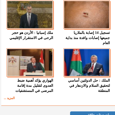
تسجيل 14 إصابة بالملاريا
ملك إسبانيا : الأردن هو حجر
جميعها إصابات وافدة منذ بداية
الرحى في الاستقرار الإقليمي
العام
الملك : حل الدولتين أساسي
الهواري يؤكد أهمية ضبط
لتحقيق السلام والازدهار في
العدوى لتقليل مدة إقامة
المنطقة
المرضى في المستشفيات
المزيد ...
مواضيع ذات علاقة