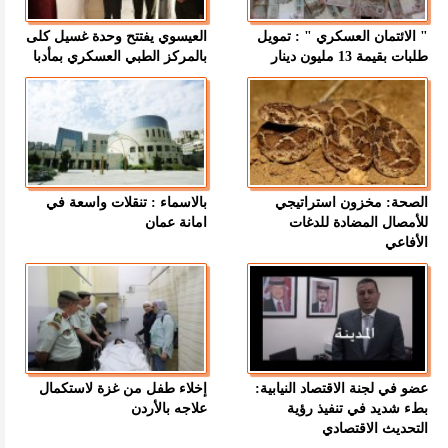
" الائتمان العسكري " : تمويل
العيسوي يفتتح وحدة غسيل كلى
طلبات بقيمة 13 مليون دينار
بالمركز الطبي العسكري بمأدبا
الصحة: مخزون استراتيجي
بالاسماء : تنقلات واسعة في
للأمصال المضادة للدغات
امانة عمان
الأفاعي
عضو في لجنة الاقتصاد النيابية:
إخلاء طفل من غزة لاستكمال
بطء شديد في تنفيذ رؤية
علاجه بالأردن
التحديث الاقتصادي