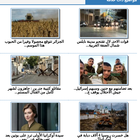
قوات الاحتـ لال تقتحم مدينة نابلس
الجزائر تتوقع محصولا وفيرا من الحبوب
شمال الضفة الغربية...
هذا الموسم...
بعد تضامنهم مع جنين وسبهم إسرائيل..
مقاتلو كتيبة جنـ ين : جاهزون لشهر
جيش الاحتلال يوقف ع...
كامل من القتال المستم...
هل خسرت روسيا 4 آلاف دبابة في
سيدة أوكرانيا الأولى ترد على بوتين بعد
أوكرانيا؟...
تصريحاته عن "يهو...