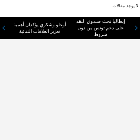
لا يوجد مقالات
إيطاليا تحث صندوق النقد
أوغلو وشكري يؤكدان أهمية
على دعم تونس من دون
لا مانع من الإقتباس وإعادة النشر شريط ذكر المصدر ( المدينة نيوز ) - الآراء والتعليقات
تعزيز العلاقات الثنائية
المنشورة تعبر عن رأي أصحابها فقط
شروط
عن المدينة الإخبارية
المدينة الإخبارية صحيفة الكترونية شاملة تابعة لشركة قنوات البث
الاردنية تنقل الاخبار المحلية الأردنية وأخبار فلسطين وأبرز الأخبار
العربية والدولية لحظة حدوثها بمهنية رفيعة ليكون العالم بما يجري
فيه وحوله بين يديكم بالكلمة والصورة من مصادرها الحقيقية.
عن الشركة
اتصل بنا
الهيكل التنظيمي