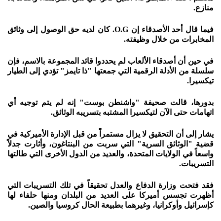
منازع.
فيما قال أحد الأصدقاء إن O.G. كان لديه حق الوصول إلى وثائق
المخابرات من خلال وظيفته.
في حين أن أصدقاء الألعاب لم يحددوا قائد المجموعة بالاسم، فإن
سلسلة من الأدلة الرقمية التي جمعتها "ذا تايمز" تؤدي إلى الطيار
تيكسيرا.
بدورها، قالت صحيفة "واشنطن بوست" إنه لم يتم توجيه أي
اتهامات حتى الآن لتيكسيرا المشتبه بتسريبه الوثائق.
يشار إلى أن التحقيق لا يزال مستمراً من قبل الإدارة الأميركية في
قضية "الوثائق السرية" التي سربت من البنتاغون، وأثارت جدلاً
واسعاً في الولايات المتحدة، والعديد من الدول الأخرى التي طالتها
التسريبات.
فقد فتحت وزارة الدفاع والعدل تحقيقاً في تلك التسريبات التي
أظهرت تجسس أميركا على العديد من البلدان ومنها حلفاء لها
كإسرائيل وأوكرانيا، وغيرهما بطبيعة الحال كروسيا والصين.