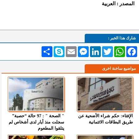
المصدر : العربية
شارك هذا الخبر :
Facebook
WhatsApp
Twitter
LinkedIn
Messenger
Email
Skype
انشر
مواضيع ساخنة اخرى
الإفتاء: حكم شراء الأضحية عن
" الصحة " : 97 حالة “حصبة”
طريق البطاقات الائتمانية
سجلت منذ أيار لدى أشخاص لم
يتلقوا المطعوم