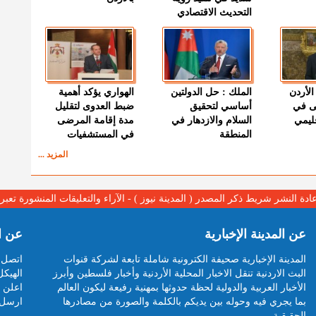
التحديث الاقتصادي
الأردن
الملك : حل الدولتين
الهواري يؤكد أهمية
ى في
أساسي لتحقيق
ضبط العدوى لتقليل
قليمي
السلام والازدهار في
مدة إقامة المرضى
المنطقة
في المستشفيات
المزيد ...
عادة النشر شريط ذكر المصدر ( المدينة نيوز ) - الآراء والتعليقات المنشورة تع
عن المدينة الإخبارية
عن ا
المدينة الإخبارية صحيفة الكترونية شاملة تابعة لشركة قنوات
اتصل ب
البث الاردنية تنقل الاخبار المحلية الأردنية وأخبار فلسطين وأبرز
الهيكل
الأخبار العربية والدولية لحظة حدوثها بمهنية رفيعة ليكون العالم
اعلن م
بما يجري فيه وحوله بين يديكم بالكلمة والصورة من مصادرها
ارسل 
الحقيقية.