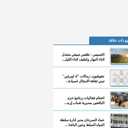
ع ذات علاقة
الخميس : طقس صيفي معتدل
اثناء النهار ولطيف اثناء الليل...
حقوقيون: زمالات "اد اوبراين"
تبني ثقافة الامتثال لسيادة...
اختتام فعاليات برنامج حزم
اليافعين بمديرية شباب إربد...
عماد السرحان مدير ادارة سلطة
المياه السلط وعين الباشا ...