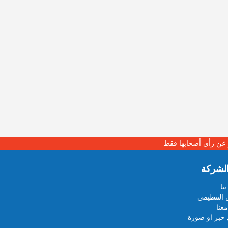
بر عن رأي أصحابها فقط
لشركة
نا
 التنظيمي
عنا
خبر او صورة