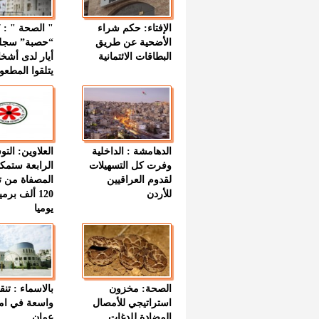
الإفتاء: حكم شراء
الأضحية عن طريق
“حصبة” سجل
البطاقات الائتمانية
أيار لدى أشخ
يتلقوا المطعو
الدهامشة : الداخلية
العلاوين: الت
وفرت كل التسهيلات
الرابعة ستمك
لقدوم العراقيين
المصفاة من ت
للأردن
120 ألف بر
يوميا
الصحة: مخزون
بالاسماء : تنق
استراتيجي للأمصال
واسعة في اما
المضادة للدغات
عمان