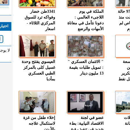
" الصحة " : 97 حالة
الملكة في يوم
3341طن خضار
ت منذ
اللاجىء العالمي :
وفواكه ترد للسوق
اص لم
دعونا نتأمل في معاناة
المركزي الثلاثاء -
اختيار
م
الأمهات والرضع
اسعار
لا يوج
وسعة
" الائتمان العسكري "
العيسوي يفتتح وحدة
ن
: تمويل طلبات بقيمة
غسيل كلى بالمركز
كرير
13 مليون دينار
الطبي العسكري
ميل نفط
بمأدبا
لات
عضو في لجنة
إخلاء طفل من غزة
نة
الاقتصاد النيابية: بطء
لاستكمال علاجه
شديد في تنفيذ رؤية
بالأردن