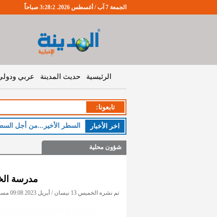
الجمعة 7 آب / أغسطس 2026. 3:28:2 صباحاً
الرئيسية
حديث المدينة
عربي ودولي
تابعونا:
السطر الأخير...من أجل السط
اخر اﻷخبار
شؤون محلية
مدرسة الخ
تم نشره الخميس 13 نيسان / أبريل 2023 09:08 مساءً