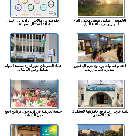
الخميس : طقس صيفي معتدل اثناء
حقوقيون: زمالات "اد اوبراين" تبني
النهار ولطيف اثناء الليل...
ثقافة الامتثال لسيادة...
اختتام فعاليات برنامج حزم اليافعين
عماد السرحان مدير ادارة سلطة المياه
بمديرية شباب إربد...
السلط وعين الباشا ...
بلدية غرب إربد ترفع جاهزيتها لاستقبال
جلسة تعريفية في إربد حول برنامج اسع
عيد الأضحى...
لعمل الشباب...