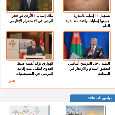
تسجيل 14 إصابة بالملاريا
ملك إسبانيا : الأردن هو حجر
جميعها إصابات وافدة منذ بداية
الرحى في الاستقرار الإقليمي
العام
الملك : حل الدولتين أساسي
الهواري يؤكد أهمية ضبط
لتحقيق السلام والازدهار في
العدوى لتقليل مدة إقامة
المنطقة
المرضى في المستشفيات
المزيد ...
مواضيع ذات علاقة