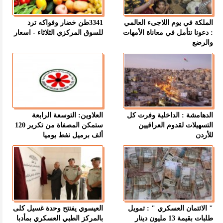
الملكة في يوم اللاجىء العالمي
3341طن خضار وفواكه ترد
: دعونا نتأمل في معاناة الأمهات
للسوق المركزي الثلاثاء - اسعار
والرضع
الدهامشة : الداخلية وفرت كل
العلاوين: التوسعة الرابعة
التسهيلات لقدوم العراقيين
ستمكن المصفاة من تكرير 120
للأردن
ألف برميل نفط يوميا
" الائتمان العسكري " : تمويل
العيسوي يفتتح وحدة غسيل كلى
طلبات بقيمة 13 مليون دينار
بالمركز الطبي العسكري بمأدبا