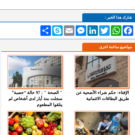
شارك هذا الخبر :
Facebook
WhatsApp
Twitter
LinkedIn
Messenger
Email
Skype
انشر
مواضيع ساخنة اخرى
الإفتاء: حكم شراء الأضحية عن
" الصحة " : 97 حالة “حصبة”
طريق البطاقات الائتمانية
سجلت منذ أيار لدى أشخاص لم
يتلقوا المطعوم