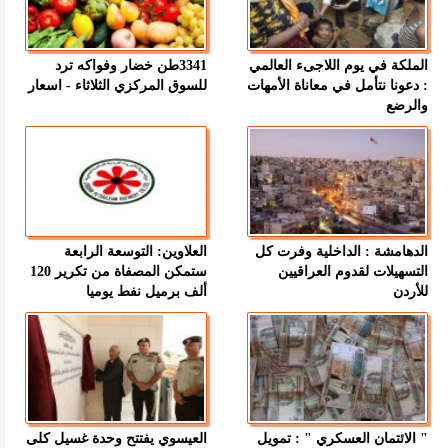
الملكة في يوم اللاجىء العالمي
3341طن خضار وفواكه ترد
: دعونا نتأمل في معاناة الأمهات
للسوق المركزي الثلاثاء - اسعار
والرضع
الدهامشة : الداخلية وفرت كل
العلاوين: التوسعة الرابعة
التسهيلات لقدوم العراقيين
ستمكن المصفاة من تكرير 120
للأردن
ألف برميل نفط يوميا
" الائتمان العسكري " : تمويل
العيسوي يفتتح وحدة غسيل كلى