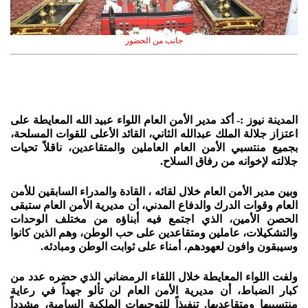
جانب من الحضور
المدينة نيوز :- أكد مدير الأمن العام اللواء عبيد الله المعايطة على
اعتزاز جلالة الملك عبدالله الثاني، القائد الأعلى للقوات المسلحة،
بجميع منتسبي الأمن العام العاملين والمتقاعدين، ناقلاً تحيات
جلالته لإخوانه من رفاق السلاح.
وبين مدير الأمن العام خلال لقائه ، القادة والمدراء السابقين للأمن
العام وقوات الدرك والدفاع المدني، أن مديرية الأمن العام ستبقى
الحصن الأمين، الذي اجتمع فيه أبناؤه من مختلف الوحدات
والتشكيلات، عاملين ومتقاعدين على حب الوطن، وهم الذين كانوا
وسيبقون وافون لعهودهم، أمناء على ثوابت الوطن ومبادئه.
ولفت اللواء المعايطة خلال اللقاء الرمضاني الذي حضره عدد من
كبار الضباط، أن مديرية الأمن العام لن تألو جهداً في رعاية
منتسبيها ومتقاعديها, تنفيذاً للتوجيهات الملكية السامية، مشدداً