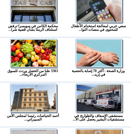
سعي عربي لمعالجة استخدام الأطفال
محكمة الكاس في سويسرا ترفض
للمحتوى في منصات التوا...
استئناف الرمثا بشأن قضية شرا...
وزارة الصحة : أكثر 70 إصابة بالحصبة
3363 طنا من الخضار وردت للسوق
في إربد...
المركزي الأربعاء...
مستشفى الإسعاف والطوارئ في
أحمد الحياصات رئيسا لمجلس الأمن
مستشفيات البشير يحصل على الا...
السيبراني...