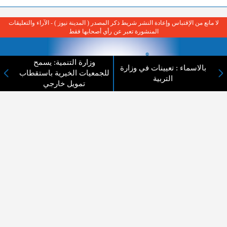
لا مانع من الإقتباس وإعادة النشر شريط ذكر المصدر ( المدينة نيوز ) - الآراء والتعليقات
المنشورة تعبر عن رأي أصحابها فقط
وزارة التنمية: يسمح
بالاسماء : تعيينات في وزارة
للجمعيات الخيرية باستقطاب
التربية
تمويل خارجي
عن المدينة الإخبارية
المدينة الإخبارية صحيفة الكترونية شاملة تابعة لشركة قنوات البث
الاردنية تنقل الاخبار المحلية الأردنية وأخبار فلسطين وأبرز الأخبار
العربية والدولية لحظة حدوثها بمهنية رفيعة ليكون العالم بما يجري
فيه وحوله بين يديكم بالكلمة والصورة من مصادرها الحقيقية.
عن الشركة
اتصل بنا
الهيكل التنظيمي
اعلن معنا
ارسل خبر او صورة