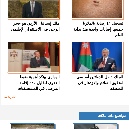
تسجيل 14 إصابة بالملاريا
ملك إسبانيا : الأردن هو حجر
جميعها إصابات وافدة منذ بداية
الرحى في الاستقرار الإقليمي
العام
الملك : حل الدولتين أساسي
الهواري يؤكد أهمية ضبط
لتحقيق السلام والازدهار في
العدوى لتقليل مدة إقامة
المنطقة
المرضى في المستشفيات
المزيد ...
مواضيع ذات علاقة