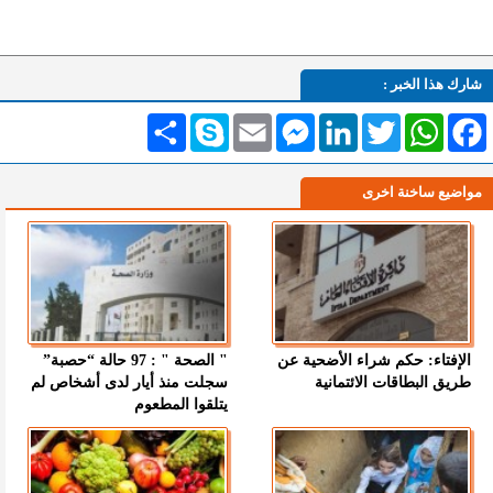
شارك هذا الخبر :
Facebook
WhatsApp
Twitter
LinkedIn
Messenger
Email
Skype
انشر
مواضيع ساخنة اخرى
الإفتاء: حكم شراء الأضحية عن
" الصحة " : 97 حالة “حصبة”
طريق البطاقات الائتمانية
سجلت منذ أيار لدى أشخاص لم
يتلقوا المطعوم