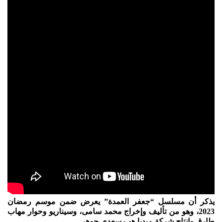
يذكر أن مسلسل “جعفر العمدة” يعرض ضمن موسم رمضان
2023، وهو من تأليف وإخراج محمد سامى، وسيناريو وحوار مهاب
طارق وإنتاج شركة ميديا هب سعدى جوهر .