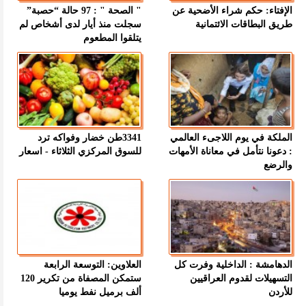
الإفتاء: حكم شراء الأضحية عن
" الصحة " : 97 حالة “حصبة”
طريق البطاقات الائتمانية
سجلت منذ أيار لدى أشخاص لم
يتلقوا المطعوم
الملكة في يوم اللاجىء العالمي
3341طن خضار وفواكه ترد
: دعونا نتأمل في معاناة الأمهات
للسوق المركزي الثلاثاء - اسعار
والرضع
الدهامشة : الداخلية وفرت كل
العلاوين: التوسعة الرابعة
التسهيلات لقدوم العراقيين
ستمكن المصفاة من تكرير 120
للأردن
ألف برميل نفط يوميا