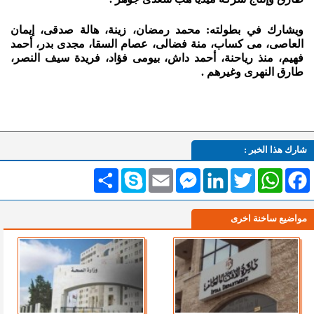
ويشارك في بطولته: محمد رمضان، زينة، هالة صدقى، إيمان
العاصى، مى كساب، منة فضالى، عصام السقا، مجدى بدر، أحمد
فهيم، منذ رياحنة، أحمد داش، بيومى فؤاد، فريدة سيف النصر،
طارق النهرى وغيرهم .
شارك هذا الخبر :
Facebook
WhatsApp
Twitter
LinkedIn
Messenger
Email
Skype
انشر
مواضيع ساخنة اخرى