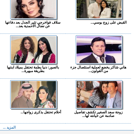
القبض على زوج بوسي...
سلاف فواخرجي تثير الجدل بعد دفاعها
عن نضال الاحمدية بعد...
هاني شاكر يخضع لعملية استئصال جزء
بالصور: دنيا بطمة تحتفل بميلاد ابنتها
من القولون...
بطريقة مبهرة...
زوجة سعد الصغير تكشف تفاصيل
أحلام تحتفل بذكرى زواجها...
صادمة عن خيانته لها...
المزيد ...