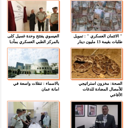
" الائتمان العسكري " : تمويل
العيسوي يفتتح وحدة غسيل كلى
طلبات بقيمة 13 مليون دينار
بالمركز الطبي العسكري بمأدبا
الصحة: مخزون استراتيجي
بالاسماء : تنقلات واسعة في
للأمصال المضادة للدغات
امانة عمان
الأفاعي