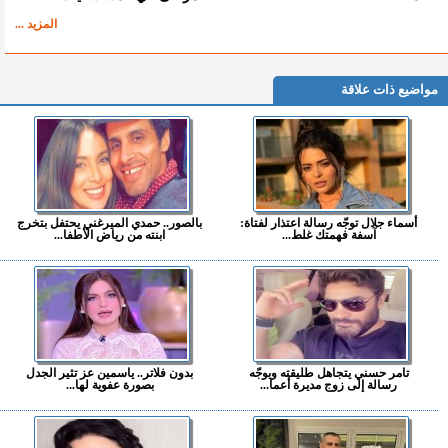
المزيد ...
مواضيع ذات علاقة
أسماء جلال توجّه رسالة اعتذار لفتاة:
بالصور.. حمدي الميرغني يحتفل بتخرج
آسفة فهمتك غلط...
ابنته من رياض الأطفا...
تامر حسني يتجاهل طليقته ويوجّه
بدون فلاتر.. ياسمين عز تثير الجدل
رسالة إلى زوج مديرة أعما...
بصورة عفوية لها...