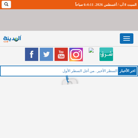
السبت 8 آب / أغسطس 2026. 6:4:11 صباحاً
Toggle
navigation
اخر اﻷخبار
ال