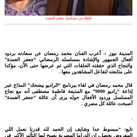
لقطة من مسلسل جعفر العمده
المدينة نيوز :- أعرب الفنان محمد رمضان عن سعادته بردود
أفعال الجمهور والإشادة بمسلسله الرمضاني “جعفر العمدة”
والنجاح الذي حققته الحلقات التي تم عرضها حتى الآن، مؤكدا
على متابعته لتفاعل المشاهدين معها .
قال محمد رمضان في لقاء ببرنامج “الراديو بيضحك” المذاع عبر
إذاعة “راديو 9090” مع المذيعة فاطمة مصطفى أنه مع نجاح
المسلسل وردود الأفعال حوله يرى أن عائلة “جعفر العمدة”
أصبحت عائلة كل مصري .
تابع: “مبسوط جدا وشايف إن الحمد لله قدرنا نعمل اللي
المفروض يحصل، إن الدراما المصرية يصبح ليها التأثير الأكبر في