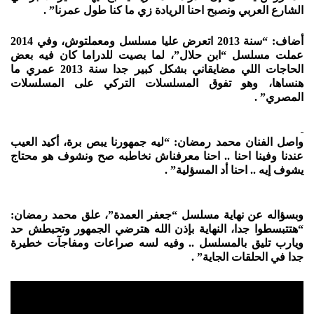
الشارع العربي ونصبح احنا الريادة زي ما كنا طول عمرنا” .
أضاف: “سنة 2013 اتعرض عليا مسلسل ومعملتوش، وفي 2014
عملت مسلسل “ابن حلال”، لما بصيت للدراما كان فيه بعض
الحاجات اللي مضايقاني بشكل كبير جدا سنة 2013 عمري ما
هنساها، وهو تفوق المسلسلات التركي على المسلسلات
المصري” .
واصل الفنان محمد رمضان: “ليه جمهورنا يبص برة، أكيد العيب
عندنا وفينا احنا .. احنا معرفناش نخاطبه صح ونشوف هو محتاج
يشوف إيه .. احنا أد المسؤلية” .
وبسؤاله عن نهاية مسلسل “جعفر العمدة”، علق محمد رمضان:
“هتتبسطوا جدا، النهاية بإذن الله هترضي الجمهور وتحبطش حد
ويارب تليق بالمسلسل .. وفيه لسه صراعات ومفاجآت خطيرة
جدا في الحلقات الجاية” .