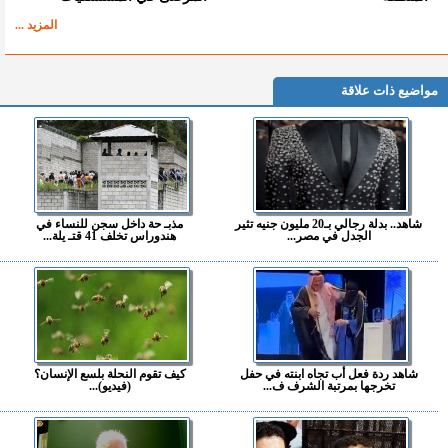
المزيد ...
مواضيع ذات علاقة
شاهد.. بدلة رجالي بـ20 مليون جنيه تثير
مذبـ حة داخل سجن للنساء في
الجدل في مصر...
هندوراس تخلف 41 قتـ يلة...
شاهد ردة فعل أب تجاه ابنته في حفل
كيف تقوم النحلة بلسع الإنسان؟
تخرجها بمرتبة الشرف ف...
(فيديو)...