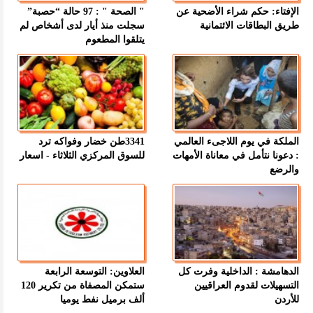
الإفتاء: حكم شراء الأضحية عن
" الصحة " : 97 حالة “حصبة”
طريق البطاقات الائتمانية
سجلت منذ أيار لدى أشخاص لم
يتلقوا المطعوم
الملكة في يوم اللاجىء العالمي
3341طن خضار وفواكه ترد
: دعونا نتأمل في معاناة الأمهات
للسوق المركزي الثلاثاء - اسعار
والرضع
الدهامشة : الداخلية وفرت كل
العلاوين: التوسعة الرابعة
التسهيلات لقدوم العراقيين
ستمكن المصفاة من تكرير 120
للأردن
ألف برميل نفط يوميا