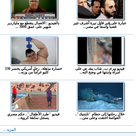
عبارة على قبر قاتل نيرة أشرف تثير
بالفيديو : الاتصال ينقطع مع ملياردير
غضباً واسعاً في مصر...
شهير على عمق 3800 ...
فيديو مرعـ ب.. شاب ينقـ ض على
خسارة مذهلة.. رجل أمريكي يخسر 330
امرأة وابنتها في وضح النه...
كليو غراماً من وزنه...
خلال رحلتها إلى حطام "تايتنيك"..
فيديو "طرد الأطفال".. حكم مصري
الغواصة اختفت وعلى متن...
يسجل سابقة كروية...
المزيد ...