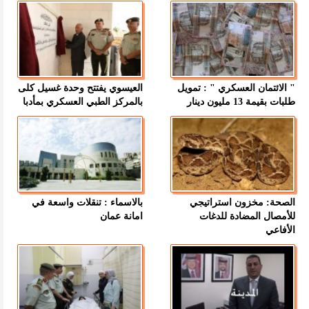
" الائتمان العسكري " : تمويل
العيسوي يفتتح وحدة غسيل كلى
طلبات بقيمة 13 مليون دينار
بالمركز الطبي العسكري بمأدبا
الصحة: مخزون استراتيجي
بالاسماء : تنقلات واسعة في
للأمصال المضادة للدغات
امانة عمان
الأفاعي