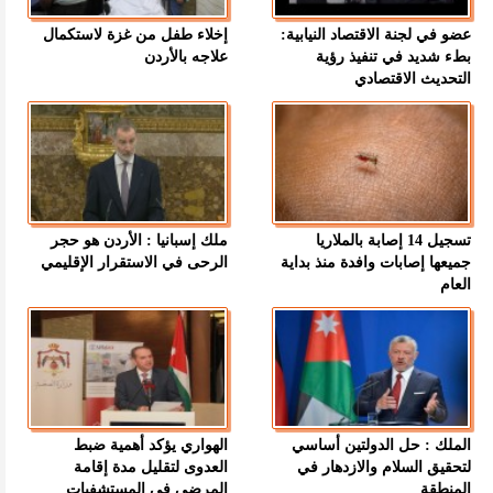
عضو في لجنة الاقتصاد النيابية:
إخلاء طفل من غزة لاستكمال
بطء شديد في تنفيذ رؤية
علاجه بالأردن
التحديث الاقتصادي
تسجيل 14 إصابة بالملاريا
ملك إسبانيا : الأردن هو حجر
جميعها إصابات وافدة منذ بداية
الرحى في الاستقرار الإقليمي
العام
الملك : حل الدولتين أساسي
الهواري يؤكد أهمية ضبط
لتحقيق السلام والازدهار في
العدوى لتقليل مدة إقامة
المنطقة
المرضى في المستشفيات