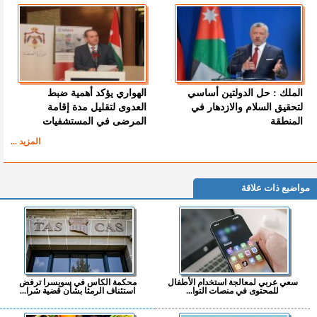
الملك : حل الدولتين أساسي
الهواري يؤكد أهمية ضبط
لتحقيق السلام والازدهار في
العدوى لتقليل مدة إقامة
المنطقة
المرضى في المستشفيات
المزيد ...
مواضيع ذات علاقة
سعي عربي لمعالجة استخدام الأطفال
محكمة الكاس في سويسرا ترفض
للمحتوى في منصات التوا...
استئناف الرمثا بشأن قضية شرا...