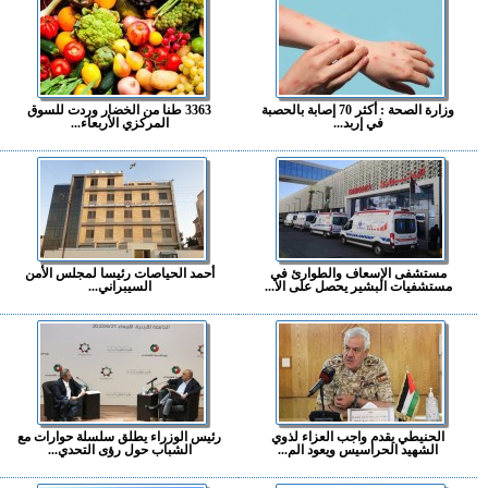
وزارة الصحة : أكثر 70 إصابة بالحصبة
3363 طنا من الخضار وردت للسوق
في إربد...
المركزي الأربعاء...
مستشفى الإسعاف والطوارئ في
أحمد الحياصات رئيسا لمجلس الأمن
مستشفيات البشير يحصل على الا...
السيبراني...
الحنيطي يقدم واجب العزاء لذوي
رئيس الوزراء يطلق سلسلة حوارات مع
الشهيد الحراسيس ويعود الم...
الشباب حول رؤى التحدي...