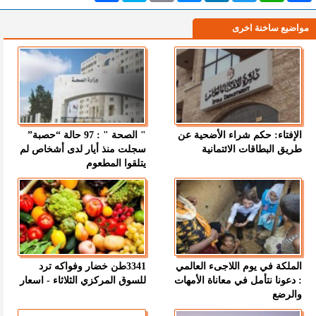
مواضيع ساخنة اخرى
الإفتاء: حكم شراء الأضحية عن
" الصحة " : 97 حالة “حصبة”
طريق البطاقات الائتمانية
سجلت منذ أيار لدى أشخاص لم
يتلقوا المطعوم
الملكة في يوم اللاجىء العالمي
3341طن خضار وفواكه ترد
: دعونا نتأمل في معاناة الأمهات
للسوق المركزي الثلاثاء - اسعار
والرضع