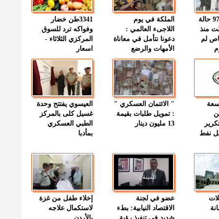
" الصحة " : 97 حالة
الملكة في يوم
3341طن خضار
ت منذ
اللاجىء العالمي :
وفواكه ترد للسوق
اص لم
دعونا نتأمل في معاناة
المركزي الثلاثاء -
م
الأمهات والرضع
اسعار
وسعة
" الائتمان العسكري "
العيسوي يفتتح وحدة
ن
: تمويل طلبات بقيمة
غسيل كلى بالمركز
كرير
13 مليون دينار
الطبي العسكري
ميل نفط
بمأدبا
لات
عضو في لجنة
إخلاء طفل من غزة
نة
الاقتصاد النيابية: بطء
لاستكمال علاجه
شديد في تنفيذ رؤية
بالأردن