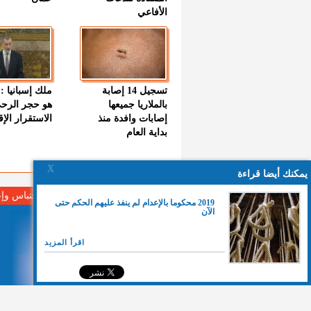
الأفاعي
تسجيل 14 إصابة
ملك إسبانيا : 
بالملاريا جميعها
هو حجر الرح
إصابات وافدة منذ
الاستقرار الإ
بداية العام
X
يمكنك أيضا قراءة
لا مانع من الإقتباس وإ
2019 محكوما بالإعدام لم ينفذ عليهم الحكم حتى
الآن
اقرأ المزيد