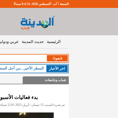
الجمعة 7 آب / أغسطس 2026. 9:4:55 مساءً
الرئيسية
حديث المدينة
عربي ودولي
تابعونا:
الخم
اخر اﻷخبار
شباب وجامعات
بدء فعاليات الأسب
تم نشره السبت 15 نيسان / أبريل 2023 12:01 صباحاً