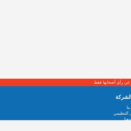
بر عن رأي أصحابها فقط
لشركة
نا
 التنظيمي
عنا
خبر او صورة