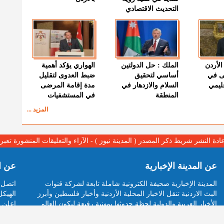
التحديث الاقتصادي
الأردن
الملك : حل الدولتين
الهواري يؤكد أهمية
ى في
أساسي لتحقيق
ضبط العدوى لتقليل
قليمي
السلام والازدهار في
مدة إقامة المرضى
المنطقة
في المستشفيات
المزيد ...
عادة النشر شريط ذكر المصدر ( المدينة نيوز ) - الآراء والتعليقات المنشورة تع
عن المدينة الإخبارية
عن ا
المدينة الإخبارية صحيفة الكترونية شاملة تابعة لشركة قنوات
اتصل ب
البث الاردنية تنقل الاخبار المحلية الأردنية وأخبار فلسطين وأبرز
الهيكل
الأخبار العربية والدولية لحظة حدوثها بمهنية رفيعة ليكون العالم
اعلن م
بما يجري فيه وحوله بين يديكم بالكلمة والصورة من مصادرها
ارسل 
الحقيقية.