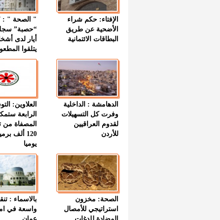
الإفتاء: حكم شراء
الأضحية عن طريق
“حصبة” سجل
البطاقات الائتمانية
أيار لدى أشخ
يتلقوا المطعو
الدهامشة : الداخلية
العلاوين: الت
وفرت كل التسهيلات
الرابعة ستمك
لقدوم العراقيين
المصفاة من ت
للأردن
120 ألف بر
يوميا
الصحة: مخزون
بالاسماء : تنق
استراتيجي للأمصال
واسعة في اما
المضادة للدغات
عمان