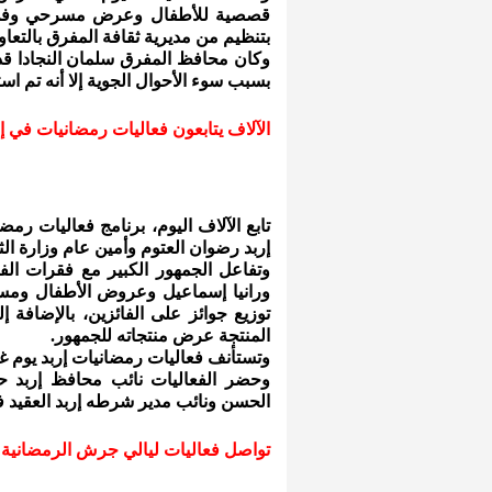
قصصية للأطفال وعرض مسرحي وفن ال
بتنظيم من مديرية ثقافة المفرق بالتعاو
وكان محافظ المفرق سلمان النجادا ق
بسبب سوء الأحوال الجوية إلا أنه تم است
الآلاف يتابعون فعاليات رمضانيات في إر
تابع الآلاف اليوم، برنامج فعاليات رم
إربد رضوان العتوم وأمين عام وزارة الث
وتفاعل الجمهور الكبير مع فقرات ال
ورانيا إسماعيل وعروض الأطفال ومسر
توزيع جوائز على الفائزين، بالإضافة إ
المنتجة عرض منتجاته للجمهور.
وتستأنف فعاليات رمضانيات إربد يوم غد
وحضر الفعاليات نائب محافظ إربد حمد
الحسن ونائب مدير شرطه إربد العقيد 
تواصل فعاليات ليالي جرش الرمضانية