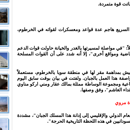
اتت قوة متمردة.
 السريع هاجم عدة قواعد ومعسكرات لقواته في الخرطوم،
اً: "في مواصلة لمسيرتها بالغدر والخيانة حاولت قوات الدعم
ياضية ومواقع أخرى"، إلا أنه شدد على أن القوات المسلحة
جيش بمداهمة مقر لها في منطقة سوبا بالخرطوم، مستعملاً
 واصفة هذا العمل بالجبان. ولفتت في بيان بوقت سابق اليوم
رباعية ومجموعة الوساطة ممثلة بمالك عقار ومني اركو مناوي
تداء الغاشم"، وفق وصفها.
ة مروي
م الدولي والإقليمي إلى إدانة هذا المسلك الجبان"، مشددة
دانيين في هذه اللحظة التاريخية الحرجة".