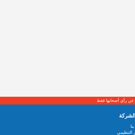
بر عن رأي أصحابها فقط
لشركة
نا
 التنظيمي