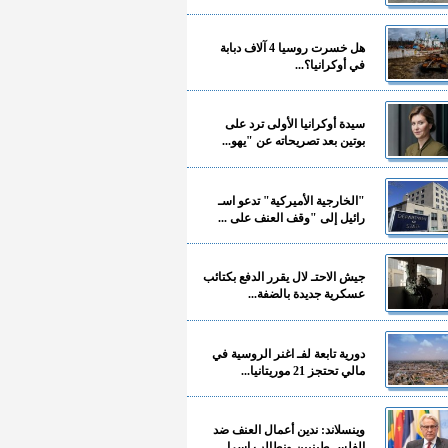
هل خسرت روسيا 4 آلاف دبابة
في أوكرانيا؟...
سيدة أوكرانيا الأولى ترد على
بوتين بعد تصريحاته عن "يهو...
"الخارجية الأميركية" تدعو اسـ
رائيل إلى "وقف العنف على ...
جيش الاحتـ لال يقرر الدفع بكتائب
عسكرية جديدة بالضفة...
دورية تابعة لفـ اغنر الروسية في
مالي تحتجز 21 موريتانيا...
وينسلاند: ندين أعمال العنف ضد
الفلسـ طينيين ونطالب إسرا...