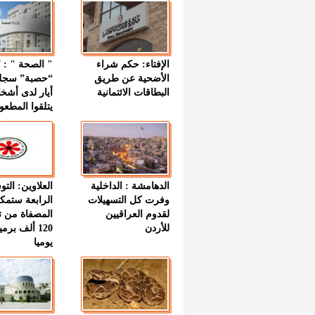
الإفتاء: حكم شراء
الأضحية عن طريق
“حصبة” سجل
البطاقات الائتمانية
أيار لدى أشخ
يتلقوا المطعو
الدهامشة : الداخلية
العلاوين: الت
وفرت كل التسهيلات
الرابعة ستمك
لقدوم العراقيين
المصفاة من ت
للأردن
120 ألف بر
يوميا