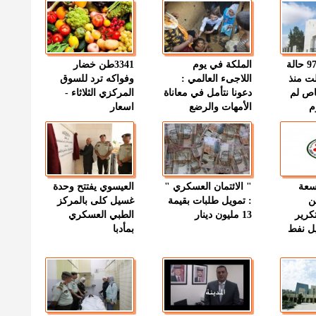
" الصحة " : 97 حالة
الملكة في يوم
3341طن خضار
ت منذ
اللاجىء العالمي :
وفواكه ترد للسوق
اص لم
دعونا نتأمل في معاناة
المركزي الثلاثاء -
م
الأمهات والرضع
اسعار
وسعة
" الائتمان العسكري "
العيسوي يفتتح وحدة
ن
: تمويل طلبات بقيمة
غسيل كلى بالمركز
كرير
13 مليون دينار
الطبي العسكري
ميل نفط
بمأدبا