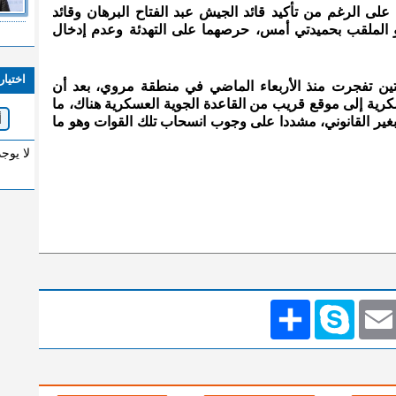
 على الرغم من تأكيد قائد الجيش عبد الفتاح البرهان وقائد
 الملقب بحميدتي أمس، حرصهما على التهدئة وعدم إدخال
اختيار
يتين تفجرت منذ الأربعاء الماضي في منطقة مروي، بعد أن
السريع بنحو 100 آلية عسكرية إلى موقع قريب من القاعدة الجوية العسكرية هناك، ما
ير القانوني، مشددا على وجوب انسحاب تلك القوات وهو ما
لا يوج
Emai
Skype
انشر