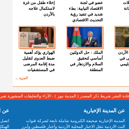
لات
عضو في لجنة
إخلاء طفل من غزة
نة
الاقتصاد النيابية: بطء
لاستكمال علاجه
شديد في تنفيذ رؤية
بالأردن
التحديث الاقتصادي
الأردن
الملك : حل الدولتين
الهواري يؤكد أهمية
ى في
أساسي لتحقيق
ضبط العدوى لتقليل
قليمي
السلام والازدهار في
مدة إقامة المرضى
المنطقة
في المستشفيات
المزيد ...
عادة النشر شريط ذكر المصدر ( المدينة نيوز ) - الآراء والتعليقات المنشورة تع
عن المدينة الإخبارية
عن ا
المدينة الإخبارية صحيفة الكترونية شاملة تابعة لشركة قنوات
اتصل ب
البث الاردنية تنقل الاخبار المحلية الأردنية وأخبار فلسطين وأبرز
الهيكل