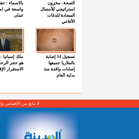
الصحة: مخزون
بالاسماء : تنق
استراتيجي للأمصال
واسعة في اما
المضادة للدغات
عمان
الأفاعي
تسجيل 14 إصابة
ملك إسبانيا : 
بالملاريا جميعها
هو حجر الرح
إصابات وافدة منذ
الاستقرار الإ
بداية العام
لا مانع من الإقتباس وإ