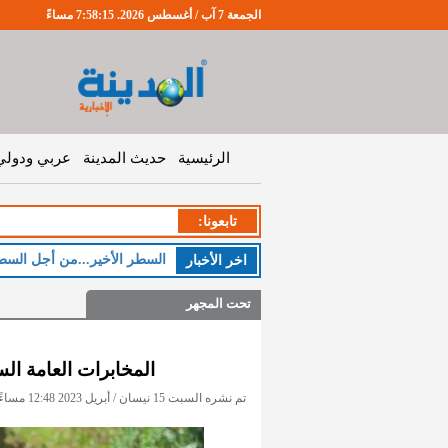
الجمعة 7 آب / أغسطس 2026. 7:58:16 مساءً
الرئيسية
حديث المدينة
عربي ودولي
تابعونا:
السطر الأخير...من أجل السط
اخر اﻷخبار
تحت المجهر
المخابرات العامة الس
تم نشره السبت 15 نيسان / أبريل 2023 12:48 مساءً