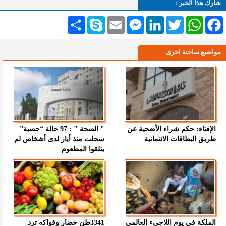
شارك هذا الخبر :
Facebook
WhatsApp
Twitter
LinkedIn
Messenger
Email
Skype
انشر
مواضيع ساخنة اخرى
الإفتاء: حكم شراء الأضحية عن
" الصحة " : 97 حالة “حصبة”
طريق البطاقات الائتمانية
سجلت منذ أيار لدى أشخاص لم
يتلقوا المطعوم
الملكة في يوم اللاجىء العالمي
3341طن خضار وفواكه ترد