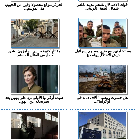
قوات الاحتـ لال تقتحم مدينة نابلس
الجزائر تتوقع محصولا وفيرا من الحبوب
شمال الضفة الغربية...
هذا الموسم...
بعد تضامنهم مع جنين وسبهم إسرائيل..
مقاتلو كتيبة جنـ ين : جاهزون لشهر
جيش الاحتلال يوقف ع...
كامل من القتال المستم...
هل خسرت روسيا 4 آلاف دبابة في
سيدة أوكرانيا الأولى ترد على بوتين بعد
أوكرانيا؟...
تصريحاته عن "يهو...