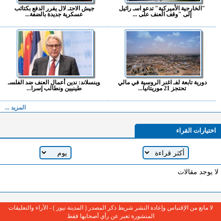
"الخارجية الأميركية" تدعو اسـ رائيل
جيش الاحتـ لال يقرر الدفع بكتائب
إلى "وقف العنف على ...
عسكرية جديدة بالضفة...
دورية تابعة لفـ اغنر الروسية في مالي
وينسلاند: ندين أعمال العنف ضد الفلسـ
تحتجز 21 موريتانيا...
طينيين ونطالب إسرا...
المزيد ...
اختيارات القراء
لا يوجد مقالات
لا مانع من الإقتباس وإعادة النشر شريط ذكر المصدر ( المدينة نيوز ) - الآراء والتعليقات
المنشورة تعبر عن رأي أصحابها فقط