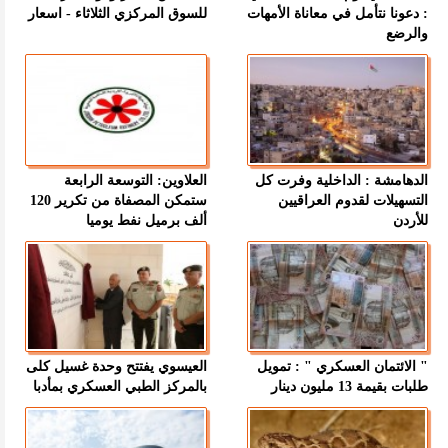
: دعونا نتأمل في معاناة الأمهات
للسوق المركزي الثلاثاء - اسعار
والرضع
الدهامشة : الداخلية وفرت كل
العلاوين: التوسعة الرابعة
التسهيلات لقدوم العراقيين
ستمكن المصفاة من تكرير 120
للأردن
ألف برميل نفط يوميا
" الائتمان العسكري " : تمويل
العيسوي يفتتح وحدة غسيل كلى
طلبات بقيمة 13 مليون دينار
بالمركز الطبي العسكري بمأدبا