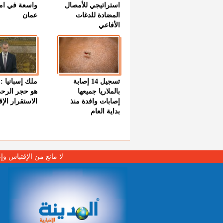
استراتيجي للأمصال
واسعة في اما
المضادة للدغات
عمان
الأفاعي
تسجيل 14 إصابة
ملك إسبانيا : 
بالملاريا جميعها
هو حجر الرح
إصابات وافدة منذ
الاستقرار الإ
بداية العام
لا مانع من الإقتباس وإ