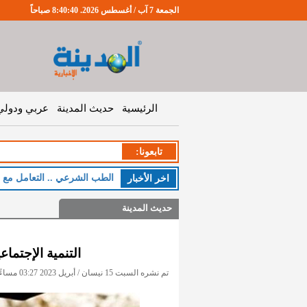
الجمعة 7 آب / أغسطس 2026. 8:40:41 صباحاً
الرئيسية
حديث المدينة
عربي ودولي
تابعونا:
الطب الشرعي .. التعامل مع 25.6 وفاة قضائية يوميا
اخر اﻷخبار
حديث المدينة
التنمية الإجتماعية تضبط 115 م
تم نشره السبت 15 نيسان / أبريل 2023 03:27 مساءً