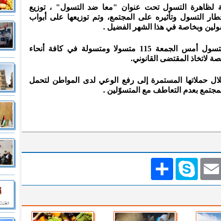
بية لظاهرة التسول تحت عنوان "معا ضد التسول" ، توزيع
 التسول وتأثيره على المجتمع، وتم توزيعها على أبواب
سولين وبخاصة في هذا الشهر الفضيل .
كما ضبطت كوادر مديرية مكافحة التسول أمس الجمعة 115 متسولا ومتسولة في كافة أنحاء
صة لاتخاذ المقتضى القانوني.
خلال حملاتها المستمرة إلى رفع الوعي لدى المواطن لتحمل
لمجتمع بعدم التعاطف مع المتسوّلين .
Emai
Skype
انشر