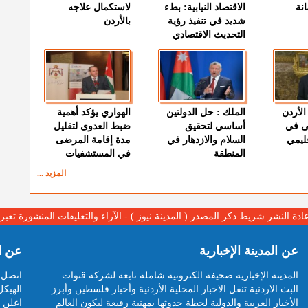
نة
الاقتصاد النيابية: بطء
لاستكمال علاجه
شديد في تنفيذ رؤية
بالأردن
التحديث الاقتصادي
الأردن
الملك : حل الدولتين
الهواري يؤكد أهمية
ى في
أساسي لتحقيق
ضبط العدوى لتقليل
قليمي
السلام والازدهار في
مدة إقامة المرضى
المنطقة
في المستشفيات
المزيد ...
عادة النشر شريط ذكر المصدر ( المدينة نيوز ) - الآراء والتعليقات المنشورة تع
عن المدينة الإخبارية
عن ا
المدينة الإخبارية صحيفة الكترونية شاملة تابعة لشركة قنوات
اتصل ب
البث الاردنية تنقل الاخبار المحلية الأردنية وأخبار فلسطين وأبرز
الهيكل
الأخبار العربية والدولية لحظة حدوثها بمهنية رفيعة ليكون العالم
اعلن م