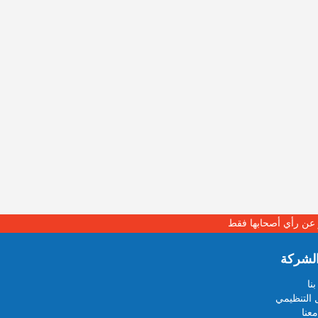
بر عن رأي أصحابها فقط
لشركة
نا
 التنظيمي
عنا