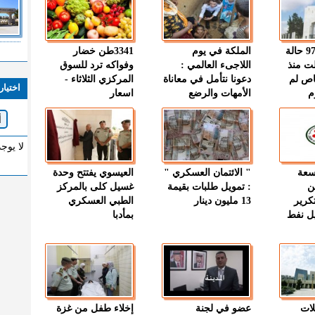
" الصحة " : 97 حالة
الملكة في يوم
3341طن خضار
ت منذ
اللاجىء العالمي :
وفواكه ترد للسوق
اص لم
دعونا نتأمل في معاناة
المركزي الثلاثاء -
اختيار
م
الأمهات والرضع
اسعار
لا يوج
وسعة
" الائتمان العسكري "
العيسوي يفتتح وحدة
ن
: تمويل طلبات بقيمة
غسيل كلى بالمركز
كرير
13 مليون دينار
الطبي العسكري
ميل نفط
بمأدبا
لات
عضو في لجنة
إخلاء طفل من غزة