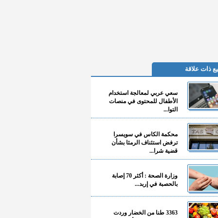
ع ذات علاقة
سعي عربي لمعالجة استخدام
الأطفال للمحتوى في منصات
التوا...
محكمة الكاس في سويسرا
ترفض استئناف الرمثا بشأن
قضية شرا...
وزارة الصحة : أكثر 70 إصابة
بالحصبة في إربد...
3363 طنا من الخضار وردت