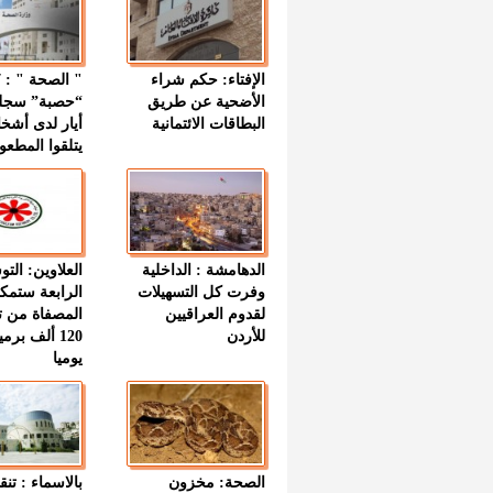
الإفتاء: حكم شراء
الأضحية عن طريق
“حصبة” سجل
البطاقات الائتمانية
أيار لدى أشخ
يتلقوا المطعو
الدهامشة : الداخلية
العلاوين: الت
وفرت كل التسهيلات
الرابعة ستمك
لقدوم العراقيين
المصفاة من ت
للأردن
120 ألف بر
يوميا
الصحة: مخزون
بالاسماء : تنق