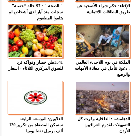
الإفتاء: حكم شراء الأضحية عن
" الصحة " : 97 حالة “حصبة”
طريق البطاقات الائتمانية
سجلت منذ أيار لدى أشخاص لم
يتلقوا المطعوم
الملكة في يوم اللاجىء العالمي
3341طن خضار وفواكه ترد
: دعونا نتأمل في معاناة الأمهات
للسوق المركزي الثلاثاء - اسعار
والرضع
الدهامشة : الداخلية وفرت كل
العلاوين: التوسعة الرابعة
التسهيلات لقدوم العراقيين
ستمكن المصفاة من تكرير 120
للأردن
ألف برميل نفط يوميا