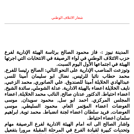
شعار الائتلاف الوطني
المدينة نيوز :- فاز محمود الصالح برئاسة الهيئة الإدارية لفرع
حزب الائتلاف الوطني في لواء الرصيفة في الانتخابات التي اجرتها
الهيئة في اجتماعها الأول اليوم السبت.
وتوزعت المناصب الإدارية على النحو التالي: الصالح رئيسا للفرع,
محمد حطاب نائبا للرئيس, نضال ابو سليمان أمينا للسر,
عبدالهادي الخلايلة أمينا للصندوق. علي الصانوري, محمد الزعبي,
نايف الخلايلة اعضاء بالهيئة الادارية. عدلة الشوملي, سائدة الشيخ,
اعضاء احتياط. الدكتور عدنان صالح, النائب محمد الخلايلة, اعضاء
المجلس المركزي. احمد ابو سل, محمود سويدان, موسى
العوضات اعضاء المؤتمر العام. محمود السليطي, موسى
العوضات, فريد سلطان اعضاء لجنة انضباط. محمد توبة, ابراهيم
سلمان اعضاء احتياط.
واشار الصالح الى انه امام الهيئة الادارية لفرع الرصيفة مهام
وتحديات كبيرة لقيادة الفرع في المرحلة المقبلة مرورا بتفعيل