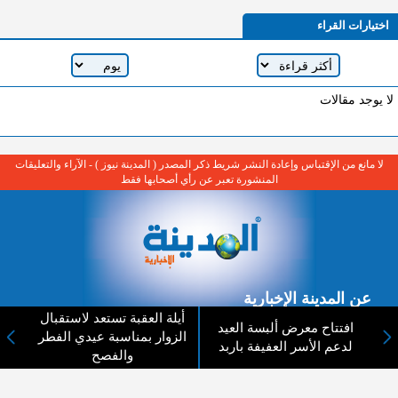
اختيارات القراء
لا يوجد مقالات
لا مانع من الإقتباس وإعادة النشر شريط ذكر المصدر ( المدينة نيوز ) - الآراء والتعليقات
المنشورة تعبر عن رأي أصحابها فقط
عن المدينة الإخبارية
أيلة العقبة تستعد لاستقبال
افتتاح معرض ألبسة العيد
المدينة الإخبارية صحيفة الكترونية شاملة تابعة لشركة قنوات البث
الزوار بمناسبة عيدي الفطر
لدعم الأسر العفيفة باربد
الاردنية تنقل الاخبار المحلية الأردنية وأخبار فلسطين وأبرز الأخبار
والفصح
العربية والدولية لحظة حدوثها بمهنية رفيعة ليكون العالم بما يجري
فيه وحوله بين يديكم بالكلمة والصورة من مصادرها الحقيقية.