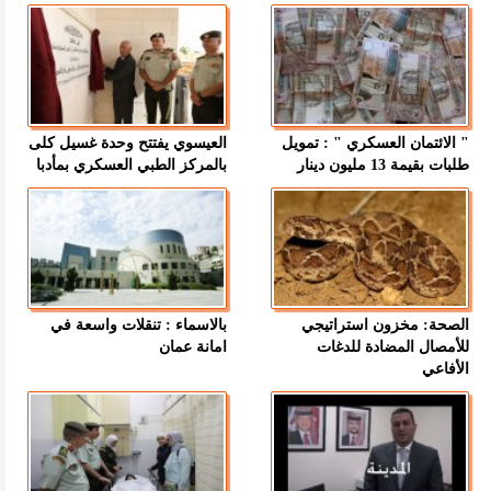
" الائتمان العسكري " : تمويل
العيسوي يفتتح وحدة غسيل كلى
طلبات بقيمة 13 مليون دينار
بالمركز الطبي العسكري بمأدبا
الصحة: مخزون استراتيجي
بالاسماء : تنقلات واسعة في
للأمصال المضادة للدغات
امانة عمان
الأفاعي