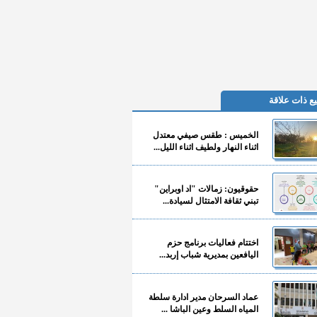
ع ذات علاقة
الخميس : طقس صيفي معتدل
اثناء النهار ولطيف اثناء الليل...
حقوقيون: زمالات "اد اوبراين"
تبني ثقافة الامتثال لسيادة...
اختتام فعاليات برنامج حزم
اليافعين بمديرية شباب إربد...
عماد السرحان مدير ادارة سلطة
المياه السلط وعين الباشا ...