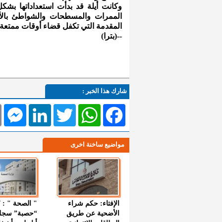
وكانت أيلة قد بدأت استعداداتها بش
الممرات والمسطحات والشواطئ بالأضو
المقدمة التي تكفل قضاء أوقات ممتعة م
--(بترا)
شارك هذا الخبر :
l
Messenger
LinkedIn
Twitter
WhatsApp
Facebook
مواضيع ساخنة اخرى
الإفتاء: حكم شراء
الأضحية عن طريق
“حصبة” سجل