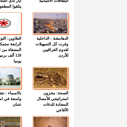
البطاقات الائتمانية
أيار لدى أشخ
يتلقوا المطعو
الدهامشة : الداخلية
العلاوين: الت
وفرت كل التسهيلات
الرابعة ستمك
لقدوم العراقيين
المصفاة من ت
للأردن
120 ألف بر
يوميا
الصحة: مخزون
بالاسماء : تنق
استراتيجي للأمصال
واسعة في اما
المضادة للدغات
عمان
الأفاعي