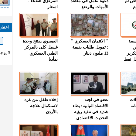
اص لم
دعونا نتأمل في معاناة
المركزي الثلاثاء -
م
الأمهات والرضع
اسعار
اختيار
وسعة
" الائتمان العسكري "
العيسوي يفتتح وحدة
ن
: تمويل طلبات بقيمة
غسيل كلى بالمركز
لا يوج
كرير
13 مليون دينار
الطبي العسكري
ميل نفط
بمأدبا
لات
عضو في لجنة
إخلاء طفل من غزة
نة
الاقتصاد النيابية: بطء
لاستكمال علاجه
شديد في تنفيذ رؤية
بالأردن
التحديث الاقتصادي