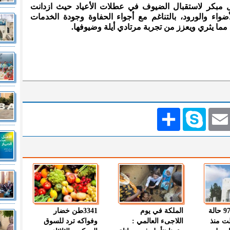
كل مبكر لاستقبال الضيوف في عطلات الأعياد حيث ازدانت
اء والورود، بالتناغم مع أجواء الحفاوة وجودة الخدمات
ما يثري ويعزز من تجربة مرتادي أيلة وضيوفها.
Emai
Skype
انشر
" الصحة " : 97 حالة
الملكة في يوم
3341طن خضار
ت منذ
اللاجىء العالمي :
وفواكه ترد للسوق