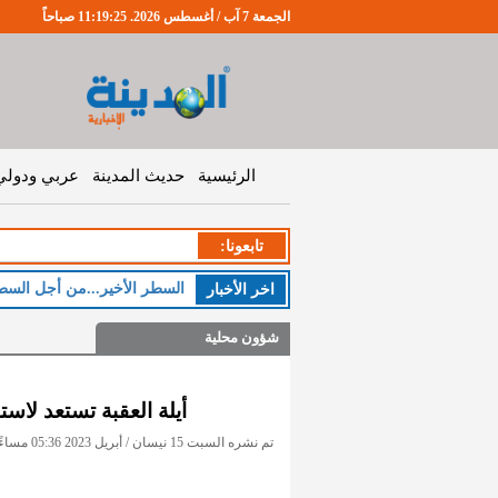
الجمعة 7 آب / أغسطس 2026. 11:19:25 صباحاً
الرئيسية
حديث المدينة
عربي ودولي
تابعونا:
السطر الأخير...من أجل السط
اخر اﻷخبار
شؤون محلية
أيلة العقبة تستعد لاس
تم نشره السبت 15 نيسان / أبريل 2023 05:36 مساءً