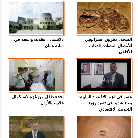
الصحة: مخزون استراتيجي
بالاسماء : تنقلات واسعة في
للأمصال المضادة للدغات
امانة عمان
الأفاعي
عضو في لجنة الاقتصاد النيابية:
إخلاء طفل من غزة لاستكمال
بطء شديد في تنفيذ رؤية
علاجه بالأردن
التحديث الاقتصادي