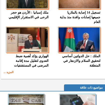
تسجيل 14 إصابة بالملاريا
ملك إسبانيا : الأردن هو حجر
جميعها إصابات وافدة منذ بداية
الرحى في الاستقرار الإقليمي
العام
الملك : حل الدولتين أساسي
الهواري يؤكد أهمية ضبط
لتحقيق السلام والازدهار في
العدوى لتقليل مدة إقامة
المنطقة
المرضى في المستشفيات
المزيد ...
مواضيع ذات علاقة