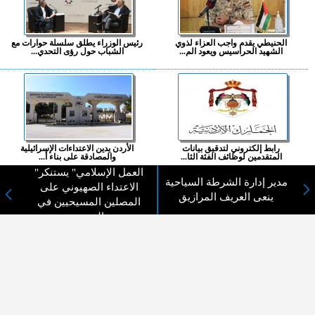
الحنيطي يقدم واجب العزاء لذوي
رئيس الوزراء يطلق سلسلة حوارات مع
الشهيد الحراسيس ويعود الم...
الشباب حول رؤى التحدي...
رابط إلكتروني لتدقيق بيانات
الأردن يدين الاعتداءات الإسرائيلية
المتقدمين لوظائف الفئة الثا...
والمصادقة على بناء أ...
"العمل الإسلامي" يستنكر
مدير إدارة الشرطة السياحية
المزيد ...
الاعتداء الصهيوني على
ينعى العريف المرازيق
المصلين المسيحيين في
القدس
اختيارات القراء
لا يوجد مقالات