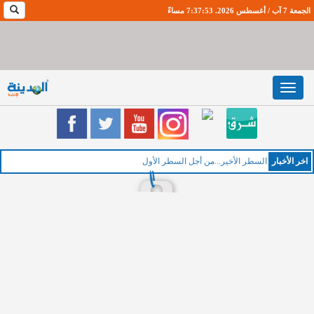
الجمعة 7 آب / أغسطس 2026. 7:37:54 مساءً
Toggle
navigation
اخر اﻷخبار
السطر الأخير...من أجل السطر الأول