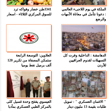
الملكة في يوم اللاجىء العالمي
3341طن خضار وفواكه ترد
: دعونا نتأمل في معاناة الأمهات
للسوق المركزي الثلاثاء - اسعار
والرضع
الدهامشة : الداخلية وفرت كل
العلاوين: التوسعة الرابعة
التسهيلات لقدوم العراقيين
ستمكن المصفاة من تكرير 120
للأردن
ألف برميل نفط يوميا
" الائتمان العسكري " : تمويل
العيسوي يفتتح وحدة غسيل كلى
طلبات بقيمة 13 مليون دينار
بالمركز الطبي العسكري بمأدبا