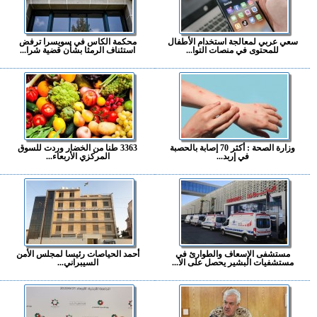
سعي عربي لمعالجة استخدام الأطفال
محكمة الكاس في سويسرا ترفض
للمحتوى في منصات التوا...
استئناف الرمثا بشأن قضية شرا...
وزارة الصحة : أكثر 70 إصابة بالحصبة
3363 طنا من الخضار وردت للسوق
في إربد...
المركزي الأربعاء...
مستشفى الإسعاف والطوارئ في
أحمد الحياصات رئيسا لمجلس الأمن
مستشفيات البشير يحصل على الا...
السيبراني...