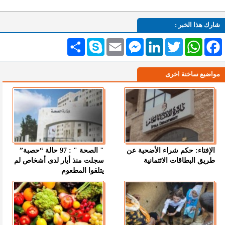
شارك هذا الخبر :
Facebook
WhatsApp
Twitter
LinkedIn
Messenger
Email
Skype
انشر
مواضيع ساخنة اخرى
الإفتاء: حكم شراء الأضحية عن
" الصحة " : 97 حالة “حصبة”
طريق البطاقات الائتمانية
سجلت منذ أيار لدى أشخاص لم
يتلقوا المطعوم