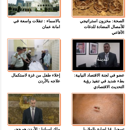
الصحة: مخزون استراتيجي
بالاسماء : تنقلات واسعة في
للأمصال المضادة للدغات
امانة عمان
الأفاعي
عضو في لجنة الاقتصاد النيابية:
إخلاء طفل من غزة لاستكمال
بطء شديد في تنفيذ رؤية
علاجه بالأردن
التحديث الاقتصادي
تسجيل 14 إصابة بالملاريا
ملك إسبانيا : الأردن هو حجر