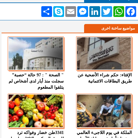
Facebook
WhatsApp
Twitter
LinkedIn
Messenger
Email
Skype
انشر
مواضيع ساخنة اخرى
الإفتاء: حكم شراء الأضحية عن
" الصحة " : 97 حالة “حصبة”
طريق البطاقات الائتمانية
سجلت منذ أيار لدى أشخاص لم
يتلقوا المطعوم
الملكة في يوم اللاجىء العالمي
3341طن خضار وفواكه ترد