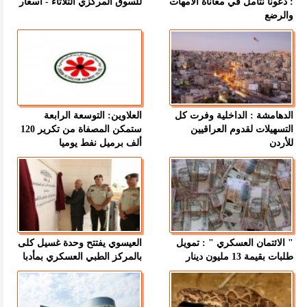
: دعونا نتأمل في معاناة الأمهات
للسوق المركزي الثلاثاء - اسعار
والرضع
الدهامشة : الداخلية وفرت كل
العلاوين: التوسعة الرابعة
التسهيلات لقدوم العراقيين
ستمكن المصفاة من تكرير 120
للأردن
ألف برميل نفط يوميا
" الائتمان العسكري " : تمويل
العيسوي يفتتح وحدة غسيل كلى
طلبات بقيمة 13 مليون دينار
بالمركز الطبي العسكري بمأدبا