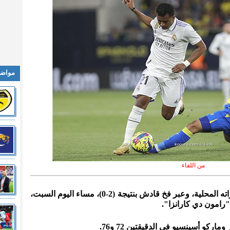
مواضي
من اللقاء
المدينة نيوز :- واصل ريال مدريد انتصاراته المحلية، وعبر فخ قادش بنتيجة (2-0)، مساء اليوم السبت،
ركو أسينسيو في الدقيقتين 72 و76.