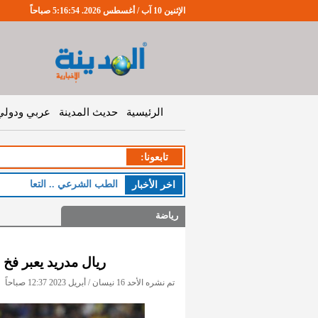
الإثنين 10 آب / أغسطس 2026. 5:16:55 صباحاً
الرئيسية
حديث المدينة
عربي ودولي
تابعونا:
الطب الشرعي .. التعامل مع 25
اخر اﻷخبار
رياضة
ريال مدريد يعبر فخ
تم نشره الأحد 16 نيسان / أبريل 2023 12:37 صباحاً