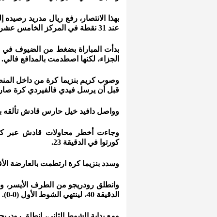
عند 31 نقطة في المركز الخامس عشر.
الجزاء، لكنها اصطدمت بالمدافع فالي.
قبل أن يرسل فيدي فالفيردي كرة صارو
وواصل دافيد خيل حارس قادش تألقه بال
وجاءت أخطر محاولات قادش عبر كري
كورتوا في الدقيقة 23.
وسدد بنزيما كرة ارتطمت بالعارضة الأفق
وانطلق رودريجو من الطرف الأيسر، وس
الدقيقة 40، لينتهي الشوط الأول (0-0).
ومع بداية الشوط الثاني، انطلق رودر