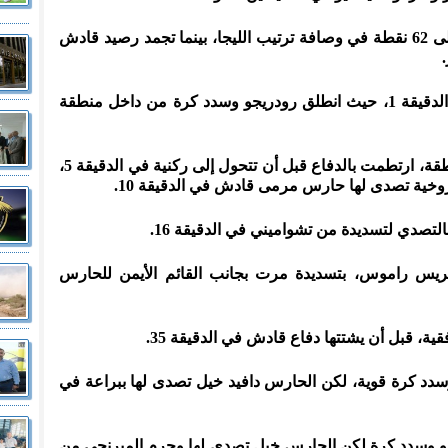
بهذا الانتصار، رفع ريال مدريد رصيده إلى 62 نقطة في وصافة ترتيب الليجا، بينما تجمد رصيد قادش
بدأت المباراة بضغط من الضيوف في الدقيقة 1، حيث انطلق رودريجو وسدد كرة من داخل منطقة
وصوب كريم بنزيما كرة من داخل المنطقة، ارتطمت بالدفاع قبل أن تتحول إلى ركنية في الدقيقة 5،
خية تصدى لها حارس مرمى قادش في الدقيقة 10.
تصدي لتسديدة من تشواميني في الدقيقة 16.
س راموس، بتسديدة مرت بجانب القائم الأيمن للحارس
ية، قبل أن يشتتها دفاع قادش في الدقيقة 35.
دد كرة قوية، لكن الحارس دافيد خيل تصدى لها ببراعة في
يجو وسدد كرة لكن الحارس خيل تصدى لها وحرم الميرنجي من