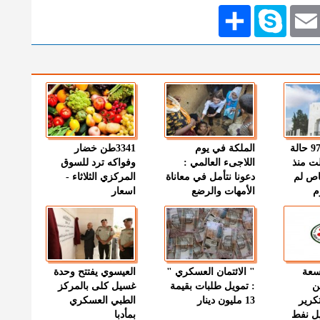
Emai
Skype
انشر
" الصحة " : 97 حالة
الملكة في يوم
3341طن خضار
ت منذ
اللاجىء العالمي :
وفواكه ترد للسوق
اص لم
دعونا نتأمل في معاناة
المركزي الثلاثاء -
م
الأمهات والرضع
اسعار
وسعة
" الائتمان العسكري "
العيسوي يفتتح وحدة
ن
: تمويل طلبات بقيمة
غسيل كلى بالمركز
كرير
13 مليون دينار
الطبي العسكري
ميل نفط
بمأدبا