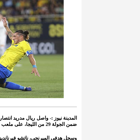
ضمن الجولة 29 من الليجا، على ملعب "رامون دي كارانزا".
وسجل هدفي الميرنجي، ناتشو فيرنانديز وما