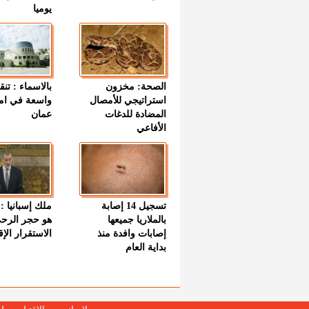
يوميا
الصحة: مخزون
بالاسماء : تنق
استراتيجي للأمصال
واسعة في اما
المضادة للدغات
عمان
الأفاعي
تسجيل 14 إصابة
ملك إسبانيا : 
بالملاريا جميعها
هو حجر الرح
إصابات وافدة منذ
الاستقرار الإ
بداية العام