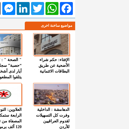
l
Messenger
LinkedIn
Twitter
WhatsApp
Facebook
مواضيع ساخنة اخرى
الإفتاء: حكم شراء
الأضحية عن طريق
“حصبة” سجل
البطاقات الائتمانية
أيار لدى أشخ
يتلقوا المطعو
الدهامشة : الداخلية
العلاوين: الت
وفرت كل التسهيلات
الرابعة ستمك
لقدوم العراقيين
المصفاة من ت
للأردن
120 ألف بر