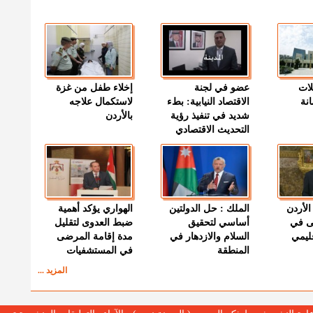
لات
عضو في لجنة
إخلاء طفل من غزة
نة
الاقتصاد النيابية: بطء
لاستكمال علاجه
شديد في تنفيذ رؤية
بالأردن
التحديث الاقتصادي
الأردن
الملك : حل الدولتين
الهواري يؤكد أهمية
ى في
أساسي لتحقيق
ضبط العدوى لتقليل
قليمي
السلام والازدهار في
مدة إقامة المرضى
المنطقة
في المستشفيات
المزيد ...