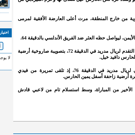
ية من خارج المنطقة، مرت أعلى العارضة الأفقية لمرمى
اختيار
أيمن، ليواصل حظه العثر ضد الفريق الأندلسي بالدقيقة 64.
ونجح ناتشو فيرنانديز في تسجيل هدف التقدم لريال مدريد في الدقيقة 72، بتصويبة صاروخية أرضية
لحارس دافيد خيل.
لا يوج
وأضاف ماركو أسينسيو الهدف الثاني لريال مدريد في الدقيقة 76، إذ تلقى تمريرة من فيدي
رة أرضية زاحفة أسفل يمين الحارس.
الأخير من المباراة، وسط استسلام تام من لاعبي قادش