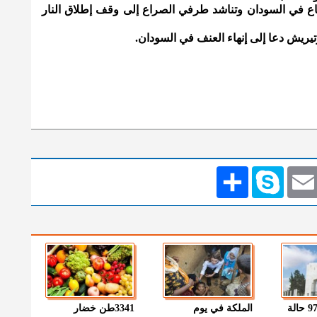
اع في السودان وتناشد طرفي الصراع إلى وقف إطلاق النار
وتيريش دعا إلى إنهاء العنف في السودان.
Emai
Skype
انشر
" الصحة " : 97 حالة
الملكة في يوم
3341طن خضار