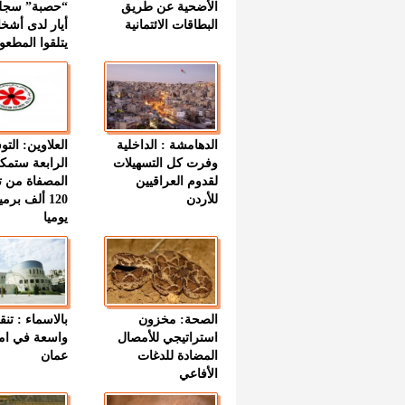
الأضحية عن طريق
“حصبة” سجل
البطاقات الائتمانية
أيار لدى أشخ
يتلقوا المطعو
الدهامشة : الداخلية
العلاوين: الت
وفرت كل التسهيلات
الرابعة ستمك
لقدوم العراقيين
المصفاة من ت
للأردن
120 ألف بر
يوميا
الصحة: مخزون
بالاسماء : تنق
استراتيجي للأمصال
واسعة في اما
المضادة للدغات
عمان
الأفاعي