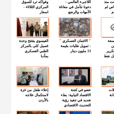
ت منذ
اللاجىء العالمي :
وفواكه ترد للسوق
اص لم
دعونا نتأمل في معاناة
المركزي الثلاثاء -
م
الأمهات والرضع
اسعار
وسعة
" الائتمان العسكري "
العيسوي يفتتح وحدة
ن
: تمويل طلبات بقيمة
غسيل كلى بالمركز
كرير
13 مليون دينار
الطبي العسكري
ميل نفط
بمأدبا
لات
عضو في لجنة
إخلاء طفل من غزة
نة
الاقتصاد النيابية: بطء
لاستكمال علاجه
شديد في تنفيذ رؤية
بالأردن
التحديث الاقتصادي