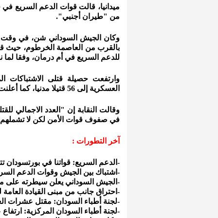
ميدانيا، قالت قوات الدعم السريع في
من "طيران أجنبي".
وكان الجيش السوداني شن، في وقت 
بالقرب من العاصمة الخرطوم، حيث 
للدعم السريع في أم درمان، وفقا لما ن
وارتفعت حصيلة قتلى الاشتباكات ا
العسكرية إلى 56 قتيلا مدنيا، كما أعلنت نقابة الأطباء.
في صفوف قوات الأمن لكن لا تشملهم حص
آخر التطورات :
-الدعم السريع: قواتنا في بورتسودان
-اشتباك بين الجيش وقوات الدعم الس
-الجيش السوداني يعلن سيطرته على مق
-احتراق جانب من مبنى القيادة العامة 
-لجنة أطباء السودان: مقتل عشرات ال
-لجنة أطباء السودان المركزية: ارتفاع عد