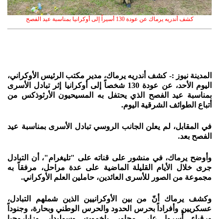
كشف أندريه يرماك عن عودة 130 أسيراً إلى أوكرانيا بمناسبة عيد الفصح
المدينة نيوز :- كشف أندريه يرماك، مدير مكتب الرئيس الأوكراني،
اليوم الأحد، عن عودة 130 شخصاً إلى أوكرانيا إثر تبادل الأسرى
بمناسبة عيد الفصح الذي يحتفل به المسيحيون الأرثوذكس من
أتباع الطوائف الشرقية اليوم.
في المقابل، لم يعلن الجانب الروسي تبادل الأسرى بمناسبة عيد
الفصح بعد.
وأوضح يرماك، في منشور على قناته على "تليغرام"، أن التبادل
جرى خلال الأيام القليلة الماضية على عدة مراحل، مرفقاً به
مجموعة من الصور للأسرى العائدين، حاملين العلم الأوكراني.
وكشف يرماك أنّ من بين الأوكرانيين الذين شملهم التبادل،
عسكريين وأفراداً بحرس الحدود والحرس الوطني وبحارة، وجنوداً
ورقباء أُسروا على محاور باخموت وسوليدار وزاباروجيا