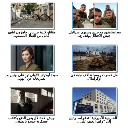
بعد تضامنهم مع جنين وسبهم إسرائيل..
مقاتلو كتيبة جنـ ين : جاهزون لشهر
جيش الاحتلال يوقف ع...
كامل من القتال المستم...
هل خسرت روسيا 4 آلاف دبابة في
سيدة أوكرانيا الأولى ترد على بوتين بعد
أوكرانيا؟...
تصريحاته عن "يهو...
"الخارجية الأميركية" تدعو اسـ رائيل
جيش الاحتـ لال يقرر الدفع بكتائب
إلى "وقف العنف على ...
عسكرية جديدة بالضفة...