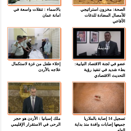
الصحة: مخزون استراتيجي
بالاسماء : تنقلات واسعة في
للأمصال المضادة للدغات
امانة عمان
الأفاعي
عضو في لجنة الاقتصاد النيابية:
إخلاء طفل من غزة لاستكمال
بطء شديد في تنفيذ رؤية
علاجه بالأردن
التحديث الاقتصادي
تسجيل 14 إصابة بالملاريا
ملك إسبانيا : الأردن هو حجر
جميعها إصابات وافدة منذ بداية
الرحى في الاستقرار الإقليمي
العام