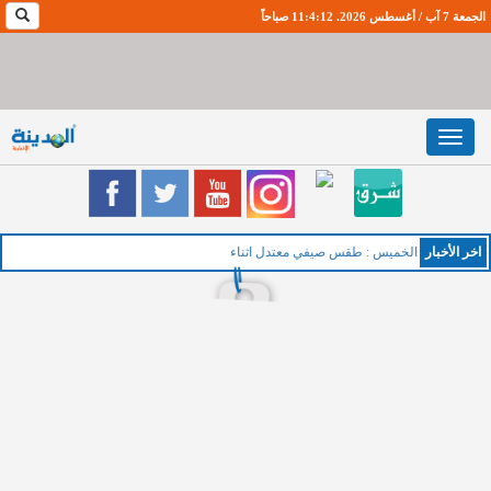
الجمعة 7 آب / أغسطس 2026. 11:4:13 صباحاً
Toggle
navigation
اخر اﻷخبار
الخميس : طقس صيفي معتدل اثناء النهار