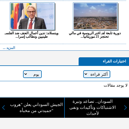
دورية تابعة لفـ اغنر الروسية في مالي
وينسلاند: ندين أعمال العنف ضد الفلسـ
تحتجز 21 موريتانيا...
طينيين ونطالب إسرا...
المزيد ...
اختيارات القراء
لا يوجد مقالات
السودان.. تصاعد وتيرة
الجيش السوداني يعلن "هروب
لا مانع من الإقتباس وإعادة النشر شريط ذكر المصدر ( المدينة نيوز ) - الآراء والتعليقات
الاشتباكات وتأكيدات ونفى
حميدتي من مخبأه"
المنشورة تعبر عن رأي أصحابها فقط
لأحداث