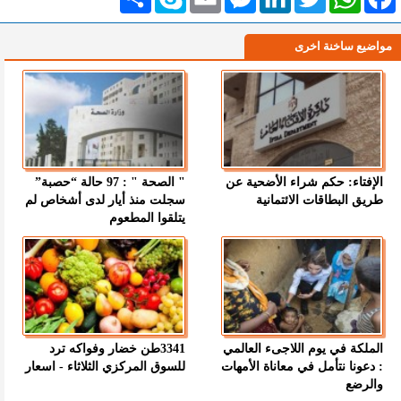
مواضيع ساخنة اخرى
الإفتاء: حكم شراء الأضحية عن
" الصحة " : 97 حالة “حصبة”
طريق البطاقات الائتمانية
سجلت منذ أيار لدى أشخاص لم
يتلقوا المطعوم
الملكة في يوم اللاجىء العالمي
3341طن خضار وفواكه ترد
: دعونا نتأمل في معاناة الأمهات
للسوق المركزي الثلاثاء - اسعار
والرضع