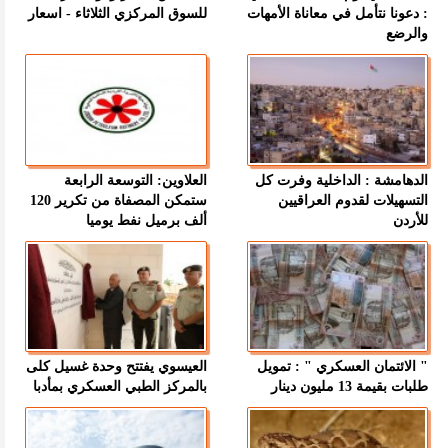
: دعونا نتأمل في معاناة الأمهات
للسوق المركزي الثلاثاء - اسعار
والرضع
الدهامشة : الداخلية وفرت كل
العلاوين: التوسعة الرابعة
التسهيلات لقدوم العراقيين
ستمكن المصفاة من تكرير 120
للأردن
ألف برميل نفط يوميا
" الائتمان العسكري " : تمويل
العيسوي يفتتح وحدة غسيل كلى
طلبات بقيمة 13 مليون دينار
بالمركز الطبي العسكري بمأدبا