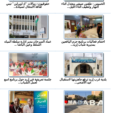
الخميس : طقس صيفي معتدل اثناء
حقوقيون: زمالات "اد اوبراين" تبني
النهار ولطيف اثناء الليل...
ثقافة الامتثال لسيادة...
اختتام فعاليات برنامج حزم اليافعين
عماد السرحان مدير ادارة سلطة المياه
بمديرية شباب إربد...
السلط وعين الباشا ...
بلدية غرب إربد ترفع جاهزيتها لاستقبال
جلسة تعريفية في إربد حول برنامج اسع
عيد الأضحى...
لعمل الشباب...