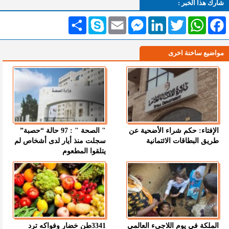
شارك هذا الخبر :
Facebook
WhatsApp
Twitter
LinkedIn
Messenger
Email
Skype
انشر
مواضيع ساخنة اخرى
الإفتاء: حكم شراء الأضحية عن
" الصحة " : 97 حالة “حصبة”
طريق البطاقات الائتمانية
سجلت منذ أيار لدى أشخاص لم
يتلقوا المطعوم
الملكة في يوم اللاجىء العالمي
3341طن خضار وفواكه ترد