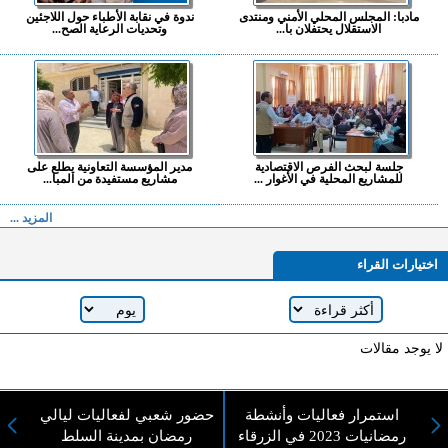
مادبا: المجلس المحلي الأمني ومنتدى
ندوة في نقابة الأطباء حول اللاجئين
الاستقلال يحتفلان با...
وتحديات الرعاية الصح...
جلسة لبحث الفرص الاقتصادية
مدير المؤسسة التعاونية يطلع على
للمشاريع المحلية في الأغوار ...
مشاريع مستفيدة من المبا...
المزيد ...
اختيارات القراء
لا يوجد مقالات
استمرار فعاليات وأنشطة
حضور شعبي لفعاليات ليالي
لا مانع من الإقتباس وإعادة النشر شريط ذكر المصدر ( المدينة نيوز ) - الآراء والتعليقات
رمضانيات 2023 في الزرقاء
رمضان بمدينة السلط
المنشورة تعبر عن رأي أصحابها فقط