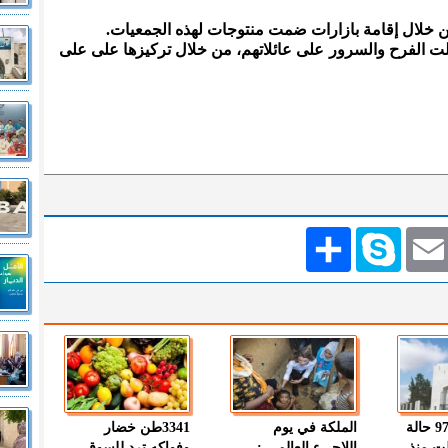
ن خلال إقامة بازارات ضمت منتوجات لهذه الجمعيات.
ت الفرح والسرور على عائلاتهم، من خلال تركيزها على على
Emai
Skype
انشر
" الصحة " : 97 حالة
الملكة في يوم
3341طن خضار
ت منذ
اللاجىء العالمي :
وفواكه ترد للسوق