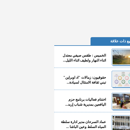
ع ذات علاقة
الخميس : طقس صيفي معتدل
اثناء النهار ولطيف اثناء الليل...
حقوقيون: زمالات "اد اوبراين"
تبني ثقافة الامتثال لسيادة...
اختتام فعاليات برنامج حزم
اليافعين بمديرية شباب إربد...
عماد السرحان مدير ادارة سلطة
المياه السلط وعين الباشا ...