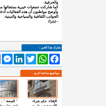
والحرفية.
كما شاركت جمعيات خيرية بمنتجاتها م
وأوضح مواطنون أن هذه الفعاليات أدخل
الجوانب الثقافية والسياحية والدينية.
--(بترا)
شارك هذا الخبر :
l
Messenger
LinkedIn
Twitter
WhatsApp
Facebook
مواضيع ساخنة اخرى
الإفتاء: حكم شراء
الأضحية عن طريق
“حصبة” سجل