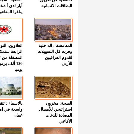
البطاقات الائتمانية
أيار لدى أشخ
يتلقوا المطعو
الدهامشة : الداخلية
العلاوين: الت
وفرت كل التسهيلات
الرابعة ستمك
لقدوم العراقيين
المصفاة من ت
للأردن
120 ألف بر
يوميا
الصحة: مخزون
بالاسماء : تنق
استراتيجي للأمصال
واسعة في اما
المضادة للدغات
عمان
الأفاعي