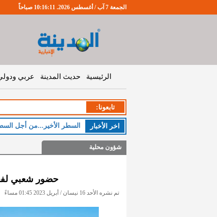
الجمعة 7 آب / أغسطس 2026. 10:16:11 صباحاً
الرئيسية
حديث المدينة
عربي ودولي
تابعونا:
السطر الأخير...من أجل السط
اخر اﻷخبار
شؤون محلية
حضور شعبي لفعا
تم نشره الأحد 16 نيسان / أبريل 2023 01:45 مساءً