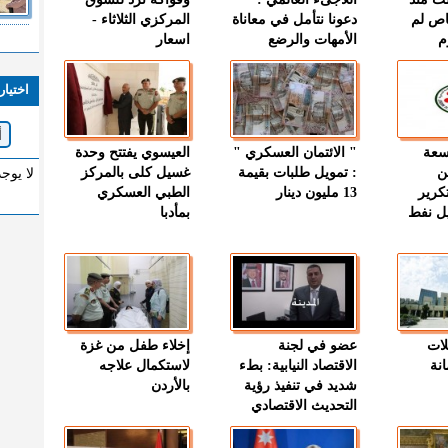
اص لم
دعونا نتأمل في معاناة
المركزي الثلاثاء -
م
الأمهات والرضع
اسعار
اختيار
وسعة
" الائتمان العسكري "
العيسوي يفتتح وحدة
ن
: تمويل طلبات بقيمة
غسيل كلى بالمركز
لا يوج
كرير
13 مليون دينار
الطبي العسكري
ميل نفط
بمأدبا
لات
عضو في لجنة
إخلاء طفل من غزة
نة
الاقتصاد النيابية: بطء
لاستكمال علاجه
شديد في تنفيذ رؤية
بالأردن
التحديث الاقتصادي