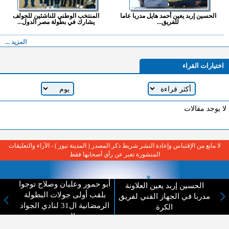
الحسين إربد يعين أحمد هايل مدربا عاما
المنتخب الوطني للناشئين للجولف
للفريق...
يشارك في بطولة مصر الدول...
المزيد ...
اختيارات القراء
لا يوجد مقالات
لا مانع من الإقتباس وإعادة النشر شريط ذكر المصدر ( المدينة نيوز ) - الآراء والتعليقات
المنشورة تعبر عن رأي أصحابها فقط
أبو حمور وعليان وصلاح توجوا
الحسين إربد يعين العلاونة
بلقب أولى جولات البطولة
مدربا في الجهاز الفني لفريق
الرمضانية ال31 لنادي الجواد
الكرة
العربي
عن المدينة الإخبارية