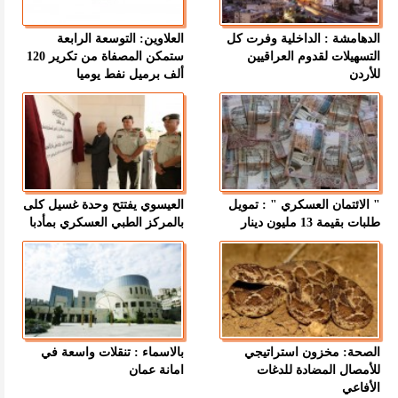
الدهامشة : الداخلية وفرت كل
العلاوين: التوسعة الرابعة
التسهيلات لقدوم العراقيين
ستمكن المصفاة من تكرير 120
للأردن
ألف برميل نفط يوميا
" الائتمان العسكري " : تمويل
العيسوي يفتتح وحدة غسيل كلى
طلبات بقيمة 13 مليون دينار
بالمركز الطبي العسكري بمأدبا
الصحة: مخزون استراتيجي
بالاسماء : تنقلات واسعة في
للأمصال المضادة للدغات
امانة عمان
الأفاعي