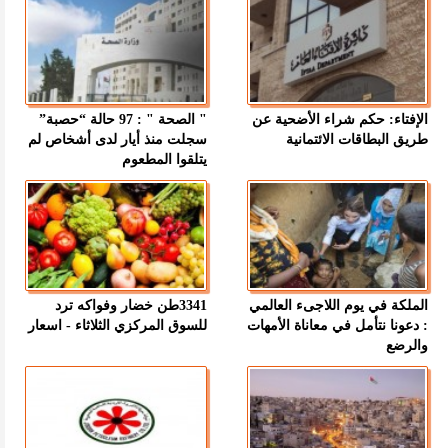
الإفتاء: حكم شراء الأضحية عن
" الصحة " : 97 حالة “حصبة”
طريق البطاقات الائتمانية
سجلت منذ أيار لدى أشخاص لم
يتلقوا المطعوم
الملكة في يوم اللاجىء العالمي
3341طن خضار وفواكه ترد
: دعونا نتأمل في معاناة الأمهات
للسوق المركزي الثلاثاء - اسعار
والرضع