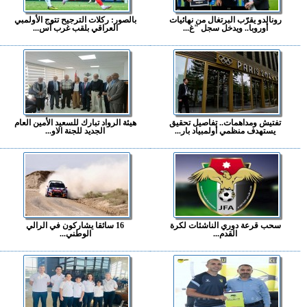
رونالدو يقرّب البرتغال من نهائيات
بالصور: ركلات الترجيح تتوج الأولمبي
أوروبا.. ويدخل سجل "غ...
العراقي بلقب غرب آس...
تفتيش ومداهمات.. تفاصيل تحقيق
هيئة الرواد تبارك للسعيد الأمين العام
يستهدف منظمي أولمبياد بار...
الجديد للجنة الاو...
سحب قرعة دوري الناشئات لكرة
16 سائقا يشاركون في الرالي
القدم...
الوطني...