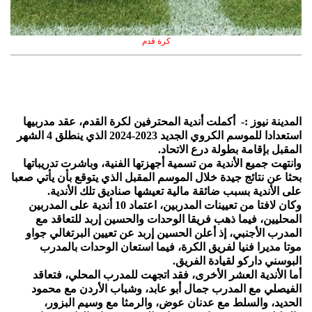
كرة قدم
المدينة نيوز :- أكملت أندية المحترفين لكرة القدم، عقد مدربيها
استعدادا للموسم الكروي الجديد 2023-2024 الذي ينطلق 4 الشهر
المقبل بإقامة بطولة درع الاتحاد.
وانتهت جميع الأندية من تسمية أجهزتها الفنية، وباشرت تدريباتها
بحثا عن نتائج جيدة خلال الموسم المقبل الذي يتوقع بأن يأتي صعبا
على الأندية بسبب ضائقة مالية تعيشها صناديق تلك الأندية.
وكان لافتا من تعيينات المدربين، اعتماد 10 أندية على المدربين
المحليين، فيما ذهب فريقا الوحدات والحسين إربد للتعاقد مع
المدرب الأجنبي، إذ أعلن الحسين إربد عن تعيين البرتغالي جواو
موتا مديرا فنيا لفريق الكرة، فيما استعان الوحدات بالمدرب
البوسني داركو لقيادة الفريق.
أما الأندية العشر الأخرى، فقد اتجهت للمدرب المحلي، فتعاقد
الفيصلي مع المدرب جمال أبو عابد، وشباب الأردن مع محمود
الحديد، والسلط مع عدنان عوض، والرمثا مع وسيم البزور،