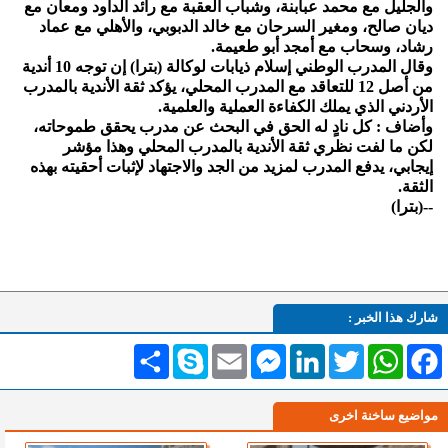
والجليل مع محمد عبابنة، وشباب العقبة مع رائد الداود ومعان مع
ديان صالح، ومغير السرحان مع خالد الدبوبي، والأهلي مع عماد
رشاد، وسحاب مع أمجد أبو طعيمة.
وقال المدرب الوطني إسلام ذيابات لوكالة (بترا) إن توجه 10 أندية
من أصل 12 للتعاقد مع المدرب المحلي، يؤكد ثقة الأندية بالمدرب
الأردني الذي يملك الكفاءة العملية والعلمية.
وأضاف : كل نادٍ له الحق في البحث عن مدرب يحقق طموحاته،
لكن ما لفت نظري ثقة الأندية بالمدرب المحلي وهذا مؤشر
إيجابي، يدفع المدرب لمزيد من الجد والاجتهاد لإثبات أحقيته بهذه
الثقة.
--(بترا)
شارك هذا الخبر :
Facebook
WhatsApp
Twitter
LinkedIn
Messenger
Email
Skype
انشر
مواضيع ساخنة اخرى