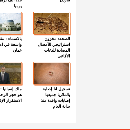
للأردن
120 ألف بر
يوميا
الصحة: مخزون
بالاسماء : تنق
استراتيجي للأمصال
واسعة في اما
المضادة للدغات
عمان
الأفاعي
تسجيل 14 إصابة
ملك إسبانيا : 
بالملاريا جميعها
هو حجر الرح
إصابات وافدة منذ
الاستقرار الإ
بداية العام