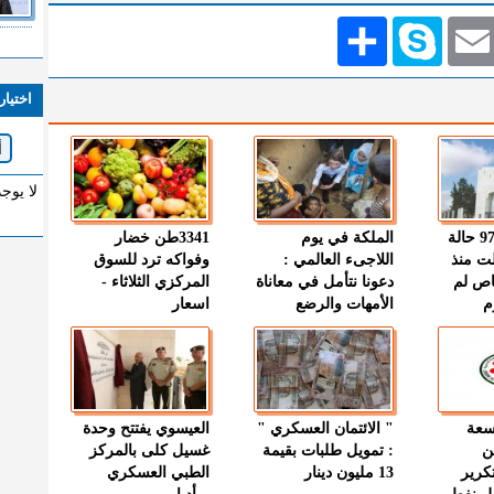
Emai
Skype
انشر
اختيار
لا يوج
" الصحة " : 97 حالة
الملكة في يوم
3341طن خضار
ت منذ
اللاجىء العالمي :
وفواكه ترد للسوق
اص لم
دعونا نتأمل في معاناة
المركزي الثلاثاء -
م
الأمهات والرضع
اسعار
وسعة
" الائتمان العسكري "
العيسوي يفتتح وحدة
ن
: تمويل طلبات بقيمة
غسيل كلى بالمركز
كرير
13 مليون دينار
الطبي العسكري