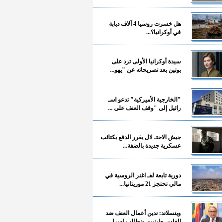
هل خسرت روسيا 4 آلاف دبابة
في أوكرانيا؟...
سيدة أوكرانيا الأولى ترد على
بوتين بعد تصريحاته عن "يهو...
"الخارجية الأميركية" تدعو اسـ
رائيل إلى "وقف العنف على ...
جيش الاحتـ لال يقرر الدفع بكتائب
عسكرية جديدة بالضفة...
دورية تابعة لفـ اغنر الروسية في
مالي تحتجز 21 موريتانيا...
وينسلاند: ندين أعمال العنف ضد
الفلسـ طينيين ونطالب إسرا...