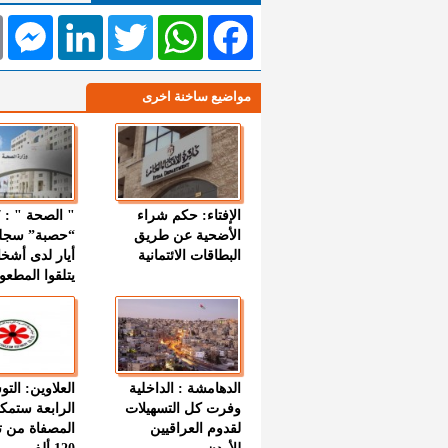
l
Messenger
LinkedIn
Twitter
WhatsApp
Facebook
مواضيع ساخنة اخرى
الإفتاء: حكم شراء
الأضحية عن طريق
“حصبة” سجل
البطاقات الائتمانية
أيار لدى أشخ
يتلقوا المطعو
الدهامشة : الداخلية
العلاوين: الت
وفرت كل التسهيلات
الرابعة ستمك
لقدوم العراقيين
المصفاة من ت