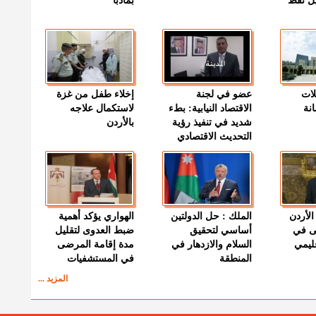
ميل نفط
بمأدبا
لات
عضو في لجنة
إخلاء طفل من غزة
نة
الاقتصاد النيابية: بطء
لاستكمال علاجه
شديد في تنفيذ رؤية
بالأردن
التحديث الاقتصادي
الأردن
الملك : حل الدولتين
الهواري يؤكد أهمية
ى في
أساسي لتحقيق
ضبط العدوى لتقليل
قليمي
السلام والازدهار في
مدة إقامة المرضى
المنطقة
في المستشفيات
المزيد ...