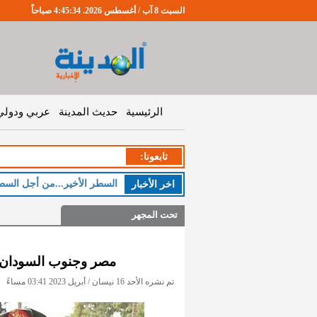
السبت 8 آب / أغسطس 2026. 4:45:34 صباحاً
الرئيسية
حديث المدينة
عربي ودولي
تابعونا:
السطر الأخير...من أجل السط
اخر اﻷخبار
تحت المجهر
مصر وجنوب السودان ي
تم نشره الأحد 16 نيسان / أبريل 2023 03:41 مساءً