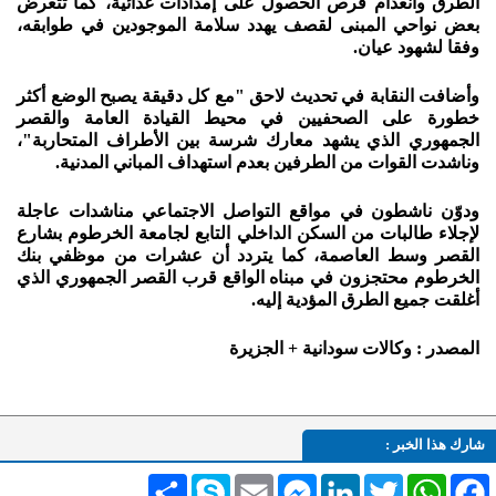
الطرق وانعدام فرص الحصول على إمدادات غذائية، كما تتعرض
بعض نواحي المبنى لقصف يهدد سلامة الموجودين في طوابقه،
وفقا لشهود عيان.
وأضافت النقابة في تحديث لاحق "مع كل دقيقة يصبح الوضع أكثر
خطورة على الصحفيين في محيط القيادة العامة والقصر
الجمهوري الذي يشهد معارك شرسة بين الأطراف المتحاربة"،
وناشدت القوات من الطرفين بعدم استهداف المباني المدنية.
ودوّن ناشطون في مواقع التواصل الاجتماعي مناشدات عاجلة
لإجلاء طالبات من السكن الداخلي التابع لجامعة الخرطوم بشارع
القصر وسط العاصمة، كما يتردد أن عشرات من موظفي بنك
الخرطوم محتجزون في مبناه الواقع قرب القصر الجمهوري الذي
أغلقت جميع الطرق المؤدية إليه.
المصدر : وكالات سودانية + الجزيرة
شارك هذا الخبر :
Facebook
WhatsApp
Twitter
LinkedIn
Messenger
Email
Skype
انشر