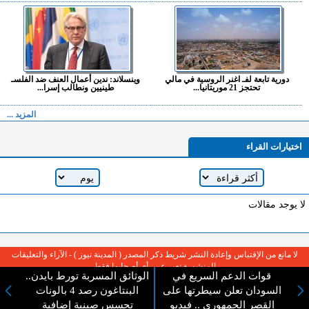
دورية تابعة لفـ اغنر الروسية في مالي
وينسلاند: ندين أعمال العنف ضد الفلسـ
تحتجز 21 موريتانيا...
طينيين ونطالب إسرا...
المزيد ...
اختيارات القراء
لا يوجد مقالات
لا مانع من الإقتباس وإعادة النشر شريط ذكر المصدر ( المدينة نيوز ) - الآراء والتعليقات
المنشورة تعبر عن رأي أصحابها فقط
قوات الدعم السريع في
الوثائق المسربة تورط بايدن..
السودان تعلن سيطرتها على
البنتاغون رصد 4 بالونات
القصر الجمهوري .. فيديو
تجسس صينية إضافية