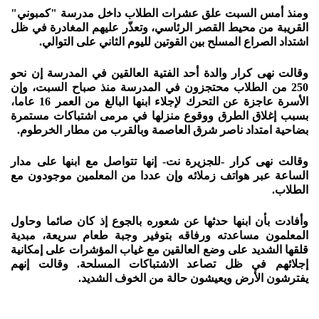
ومنذ أمس السبت علق عشرات الطلاب داخل مدرسة "كمبوني"
القريبة من محيط القصر الرئاسي، وتعذّر عليهم المغادرة في ظل
اشتداد الصراع المسلح بين القوتين لليوم الثاني على التوالي.
وقالت نهى كرار والدة أحد الفتية العالقين في المدرسة إن نحو
250 من الطلاب محتجزون في المدرسة منذ صباح السبت، وإن
الأسرة عاجزة عن التحرك لإجلاء ابنها البالغ من العمر 16 عاما،
بسبب إغلاق الطرق ووقوع منزلها في مرمى اشتباكات مستمرة
بضاحية امتداد ناصر شرق العاصمة وبالقرب من مطار الخرطوم.
وقالت نهى كرار -للجزيرة نت- إنها تتواصل مع ابنها على مدار
الساعة عبر هواتف زملائه وإن عددا من المعلمين موجودون مع
الطلاب.
وأفادت بأن ابنها حدثها عن شعوره بالجوع إذ كان صائما وحاول
المعلمون مساعدته ورفاقه بتوفير وجبة طعام سريعة، مبدية
قلقها الشديد على وضع العالقين مع غياب المؤشرات على إمكانية
إجلائهم في ظل تصاعد الاشتباكات المسلحة. وقالت إنهم
يفترشون الأرض ويعيشون حالة من الخوف الشديد.