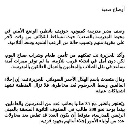
أوضاع صعبة
وصف مدير مدرسة كمبوني، جوزيف بانظير، الوضع الأمني في
محيط المدرسة بالصعب؛ حيث تتساقط القذائف من وقت لآخر
على مقربة منهم وتسبب حالة من الرعب الشديد وسط التلاميذ.
وأكد للجزيرة نت تمكنهم من تأمين طعام وشراب صباح اليوم،
لكن دون أمل في انجلاء قريب للأزمة، ما لم توفر ممرات آمنة
تساعد في نقل الطلاب والمعلمين والعمال العالقين بالمدرسة.
وقال متحدث باسم الهلال الأحمر السوداني -للجزيرة نت- إن إجلاء
العالقين وسط الخرطوم يُعد مخاطرة، فلا تزال المنطقة تشهد
اشتباكات عنيفة.
ويُحتجز بانظير مع 35 طالبا بجانب عدد من المدرسين والعاملين،
بينما يوجد نحو 200 طالب في الصفوف الثانوية الملحقة بالمبنى
الرئيس للمدرسة، متوقعا أن يكون العدد قد تقلص بعد محاولات
عدد من أولياء الأمور إجلاء أبنائهم بجهود فردية.