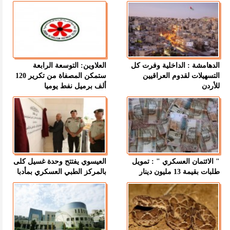
الدهامشة : الداخلية وفرت كل
العلاوين: التوسعة الرابعة
التسهيلات لقدوم العراقيين
ستمكن المصفاة من تكرير 120
للأردن
ألف برميل نفط يوميا
" الائتمان العسكري " : تمويل
العيسوي يفتتح وحدة غسيل كلى
طلبات بقيمة 13 مليون دينار
بالمركز الطبي العسكري بمأدبا