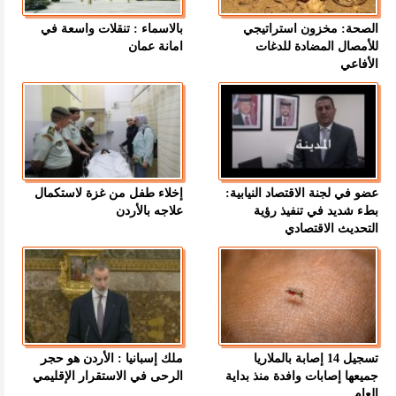
الصحة: مخزون استراتيجي
بالاسماء : تنقلات واسعة في
للأمصال المضادة للدغات
امانة عمان
الأفاعي
عضو في لجنة الاقتصاد النيابية:
إخلاء طفل من غزة لاستكمال
بطء شديد في تنفيذ رؤية
علاجه بالأردن
التحديث الاقتصادي
تسجيل 14 إصابة بالملاريا
ملك إسبانيا : الأردن هو حجر
جميعها إصابات وافدة منذ بداية
الرحى في الاستقرار الإقليمي
العام