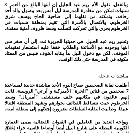
وبالفعل، تقول الأم ريم عبد الجليل إن ابنها البالغ من العمر 8
سنوات تمكن من مغادرة المدرسة ليل أمس بعد وصول والد أحد
رفاقه، وتمكنه من نقلهما إلى ضاحية الحاج يوسف شرق
الخرطوم، والاتصال بالأسرة التي تقيم بمنطقة شمبات في
الخرطوم بحري والتي تحركت لتسلّمه وسط ظروف أمنية معقدة.
وتشير ريم عبد الجليل -في حديثها للجزيرة نت- إلى أن صغر سن
ابنها ووجوده مع الأساتذة والطلاب خففا عليه استشعار تعقيدات
الموقف، لكن مع دخول الليل بدأ ينتابه الخوف فليس من المعتاد
مكوثه في المدرسة حتى ذلك الوقت.
مناشدات عاجلة
أطلقت نقابة الصحفيين صباح اليوم الأحد مناشدة جديدة لمساعدة
7 صحفيين من قناتي "الحرة" الأميركية و"آر تي" الروسية، قالت
إنهم عالقون في مكاتبهم خلف مستشفى "أمبريال" وسط
الخرطوم حيث تتساقط القذائف بجوارهم وتشهد المنطقة اقتتالا
عنيفا. وطالبت النقابة السلطات بضرورة إجلائهم إلى منطقة آمنة.
ويواجه العديد من العاملين في القنوات الفضائية بمبنى العمارة
الكويتية المطلة على شارع النيل أيضا أوضاعا قاسية جراء إغلاق