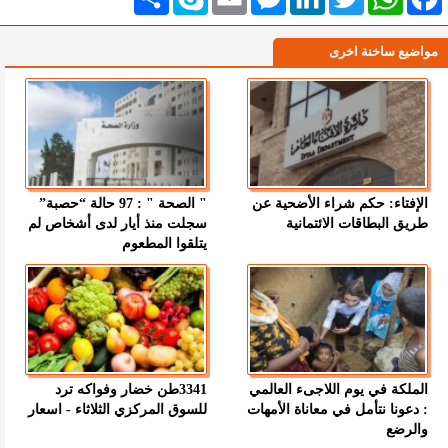
مواضيع ساخنة اخرى
الإفتاء: حكم شراء الأضحية عن
" الصحة " : 97 حالة “حصبة”
طريق البطاقات الائتمانية
سجلت منذ أيار لدى أشخاص لم
يتلقوا المطعوم
الملكة في يوم اللاجىء العالمي
3341طن خضار وفواكه ترد
: دعونا نتأمل في معاناة الأمهات
للسوق المركزي الثلاثاء - اسعار
والرضع