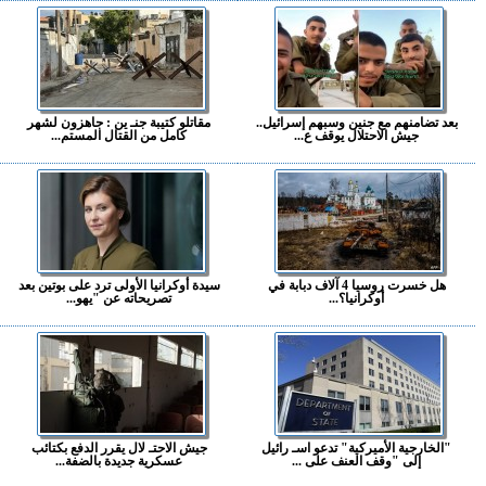
بعد تضامنهم مع جنين وسبهم إسرائيل..
مقاتلو كتيبة جنـ ين : جاهزون لشهر
جيش الاحتلال يوقف ع...
كامل من القتال المستم...
هل خسرت روسيا 4 آلاف دبابة في
سيدة أوكرانيا الأولى ترد على بوتين بعد
أوكرانيا؟...
تصريحاته عن "يهو...
"الخارجية الأميركية" تدعو اسـ رائيل
جيش الاحتـ لال يقرر الدفع بكتائب
إلى "وقف العنف على ...
عسكرية جديدة بالضفة...