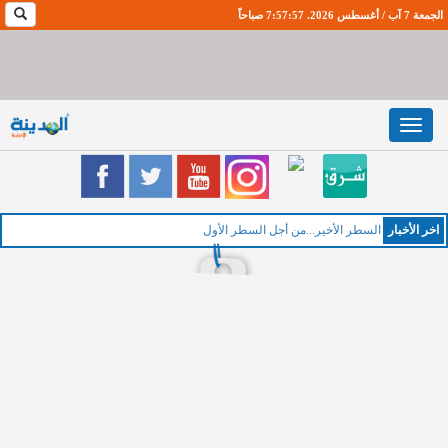
الجمعة 7 آب / أغسطس 2026. 7:57:57 صباحاً
Toggle
navigation
اخر اﻷخبار
السطر الأخير...من أجل السطر الأول