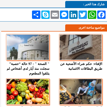
شارك هذا الخبر :
Facebook
WhatsApp
Twitter
LinkedIn
Messenger
Email
Skype
انشر
مواضيع ساخنة اخرى
الإفتاء: حكم شراء الأضحية عن
" الصحة " : 97 حالة “حصبة”
طريق البطاقات الائتمانية
سجلت منذ أيار لدى أشخاص لم
يتلقوا المطعوم