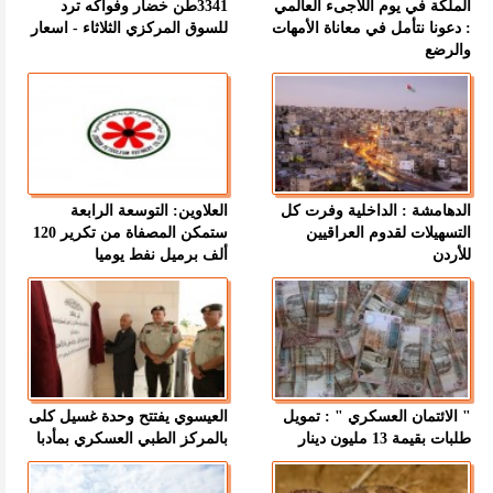
الملكة في يوم اللاجىء العالمي
3341طن خضار وفواكه ترد
: دعونا نتأمل في معاناة الأمهات
للسوق المركزي الثلاثاء - اسعار
والرضع
الدهامشة : الداخلية وفرت كل
العلاوين: التوسعة الرابعة
التسهيلات لقدوم العراقيين
ستمكن المصفاة من تكرير 120
للأردن
ألف برميل نفط يوميا
" الائتمان العسكري " : تمويل
العيسوي يفتتح وحدة غسيل كلى
طلبات بقيمة 13 مليون دينار
بالمركز الطبي العسكري بمأدبا