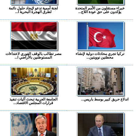
خبراء مستقلون من الأمم المتحدة
لجنة أممية تدعو لإيجاد حلول دائمة
يؤكدون على حق عودة اللاج...
لطرق الهجرة البحرية ا...
تركيا تجري محادثات دولية لإنشاء
مصر تطالب بالوقف الفوري لاعتداءات
محطتين نوويتين...
المستوطنين بالأراضي ا...
اندلاع حريق كبير بوسط باريس...
الجامعة العربية تبحث آليات تنفيذ
قرارات المجلس الاقتصاد...