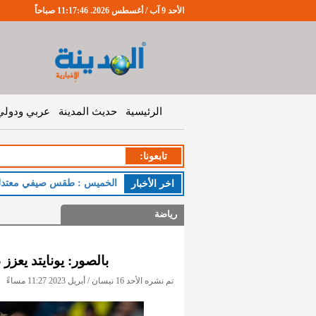
الأحد 9 آب / أغسطس 2026. 11:17:47 صباحاً
الرئيسية
حديث المدينة
عربي ودولي
تابعونا:
الخميس : طقس صيفي معتدل اثن
اخر اﻷخبار
رياضة
بالصور: يونايتد يعزز
تم نشره الأحد 16 نيسان / أبريل 2023 11:27 مساءً