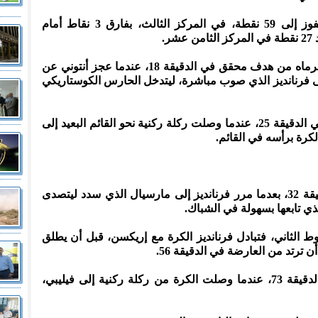
وارتفع رصيد الشياطين الحمر بهذا الفوز إلى 59 نقطة، في المركز الثالث، بفارق 3 نقاط أمام
ر.
وأنقذ حارس نوتنجهام، كيلور نافاس، مرماه من هدف محقق في الدقيقة 18، عندما عجز أنتوني عن
ى فرنانديز الذي صوب مباشرة، ليتدخل الحارس الكوستاريكي
وكاد الفريق المضيف يفتتح التسجيل في الدقيقة 25، عندما وصلت ركلة ركنية نحو القائم البعيد إلى
لكرة برأسه في القائم.
وتقدم مانشستر يونايتد بهدف في الدقيقة 32، بعدما مرر فرنانديز إلى مارسيال الذي سدد ليتصدى
ذي تابعها بسهولة في الشباك.
شوط الثاني، فتبادل فرنانديز الكرة مع إريكسن، قبل أن يطلق
ترتد من العارضة في الدقيقة 56.
وكاد نوتنجهام أن يقتنص التعادل في الدقيقة 73، عندما وصلت الكرة من ركلة ركنية إلى فيليبي،