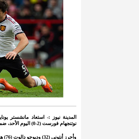
المدينة نيوز :- استعاد مانشستر يونا
نوتنجهام فورست (2-0) اليوم الأحد، ضمن الجولة ال31 من الدوري الإنجليزي الممتاز.
وأحرز أنتوني (32) وديوجو دالوت (76) هدفي اللقاء.