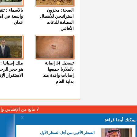
الصحة: مخزون
بالاسماء : تنق
استراتيجي للأمصال
واسعة في اما
المضادة للدغات
عمان
الأفاعي
تسجيل 14 إصابة
ملك إسبانيا : 
بالملاريا جميعها
هو حجر الرح
إصابات وافدة منذ
الاستقرار الإ
بداية العام
لا مانع من الإقتباس وإ
X
يمكنك أيضا قراءة
السطر الأخير...من أجل السطر الأول