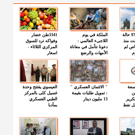
" الصحة " : 97 حالة
الملكة في يوم
3341طن خضار
ت منذ
اللاجىء العالمي :
وفواكه ترد للسوق
اص لم
دعونا نتأمل في معاناة
المركزي الثلاثاء -
م
الأمهات والرضع
اسعار
وسعة
" الائتمان العسكري "
العيسوي يفتتح وحدة
ن
: تمويل طلبات بقيمة
غسيل كلى بالمركز
كرير
13 مليون دينار
الطبي العسكري
ميل نفط
بمأدبا