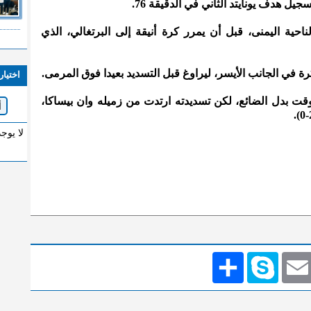
 هدف يونايتد الثاني في الدقيقة 76.
حية اليمنى، قبل أن يمرر كرة أنيقة إلى البرتغالي، الذي
اختيار
وقت بدل الضائع، لكن تسديدته ارتدت من زميله وان بيساكا،
لا يوج
Emai
Skype
انشر