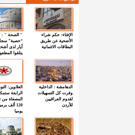
الإفتاء: حكم شراء
الأضحية عن طريق
“حصبة” سجل
البطاقات الائتمانية
أيار لدى أشخ
يتلقوا المطعو
الدهامشة : الداخلية
العلاوين: الت
وفرت كل التسهيلات
الرابعة ستمك
لقدوم العراقيين
المصفاة من ت
للأردن
120 ألف بر
يوميا