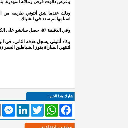
وعرض دالوت فرص زملائه المهدرة، بتسجيل
وذلك عندما شق أنتوني طريقه من النا
استلمها ثم سدد في الشباك.
وفي الدقيقة 87، حصل سانشو على الكرة في الجانب الأيسر، ليراوغ قبل التسديد بعيدا فوق المرمى.
وكاد أنتوني يسجل هدفه الثاني، في ال
لتنتهي المباراة بفوز الشياطين الحمر (2-0).
شارك هذا الخبر :
l
Messenger
LinkedIn
Twitter
WhatsApp
Facebook
مواضيع ساخنة اخرى