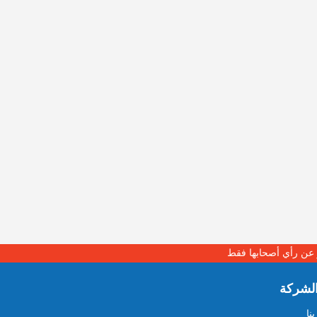
بر عن رأي أصحابها فقط
لشركة
نا