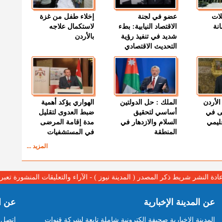
لات
عضو في لجنة
إخلاء طفل من غزة
نة
الاقتصاد النيابية: بطء
لاستكمال علاجه
شديد في تنفيذ رؤية
بالأردن
التحديث الاقتصادي
الأردن
الملك : حل الدولتين
الهواري يؤكد أهمية
ى في
أساسي لتحقيق
ضبط العدوى لتقليل
قليمي
السلام والازدهار في
مدة إقامة المرضى
المنطقة
في المستشفيات
المزيد ...
عادة النشر شريط ذكر المصدر ( المدينة نيوز ) - الآراء والتعليقات المنشورة تع
عن المدينة الإخبارية
عن ا
المدينة الإخبارية صحيفة الكترونية شاملة تابعة لشركة قنوات
اتصل ب